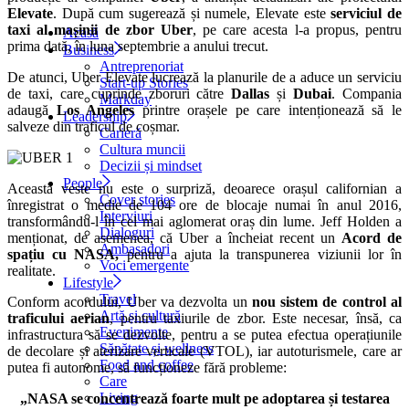
Elevate
. După cum sugerează și numele, Elevate este
serviciul de
taxi al mașinii de zbor Uber
, pe care acesta l-a propus, pentru
Acasă
prima dată, în luna septembrie a anului trecut.
Business
Antreprenoriat
De atunci, Uber Elevate lucrează la planurile de a aduce un serviciu
Start-up Stories
de taxi, care cuprinde zboruri către
Dallas
și
Dubai
. Compania
Markday
adaugă
Los Angeles
printre orașele pe care intenționează să le
Leadership
salveze din traficul de coșmar.
Carieră
Cultura muncii
Decizii și mindset
People
Această veste nu este o surpriză, deoarece orașul californian a
Cover stories
înregistrat o medie de 104 ore de blocaje numai în anul 2016,
Interviuri
transformându-l în cel mai aglomerat oraș din lume. Jeff Holden a
Dialoguri
menționat, de asemenea, că Uber a încheiat recent un
Acord de
Ambasadori
spațiu cu NASA,
pentru a ajuta la transpunerea viziunii lor în
Voci emergente
realitate.
Lifestyle
Travel
Conform acordului, Uber va dezvolta un
nou sistem de control al
Artă și cultură
traficului aerian
, pentru taxiurile de zbor. Este necesar, însă, ca
Evenimente
infrastructura să se dezvolte, pentru a se putea efectua operațiunile
Sănătate și wellness
de decolare și aterizare verticale (VTOL), iar autoturismele, care ar
Food and coffee
putea fi autonome, să funcționeze fără probleme:
Care
Living
„NASA se concentrează foarte mult pe adoptarea și testarea