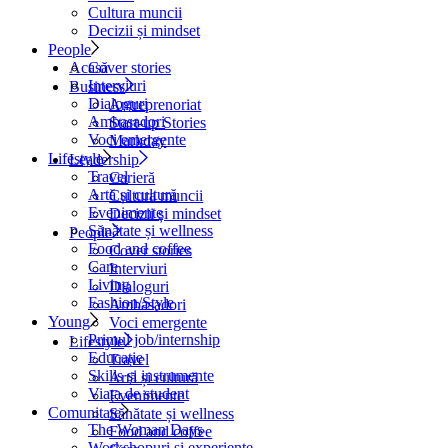
Cultura muncii
Decizii și mindset
People
Cover stories
Acasă
Interviuri
Business
Dialoguri
Antreprenoriat
Ambasadori
Start-up Stories
Voci emergente
Markday
Lifestyle
Leadership
Travel
Carieră
Artă și cultură
Cultura muncii
Evenimente
Decizii și mindset
Sănătate și wellness
People
Food and coffee
Cover stories
Care
Interviuri
Living
Dialoguri
Fashion/Style
Ambasadori
Young
Voci emergente
Primul job/internship
Lifestyle
Educație
Travel
Skills și instrumente
Artă și cultură
Viața de student
Evenimente
Comunitate
Sănătate și wellness
The Woman Days
Food and coffee
Workshopuri și experiențe