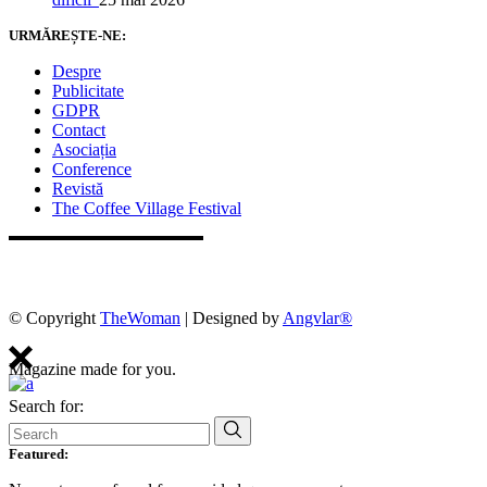
URMĂREȘTE-NE:
Despre
Publicitate
GDPR
Contact
Asociația
Conference
Revistă
The Coffee Village Festival
© Copyright
TheWoman
| Designed by
Angvlar®
Magazine made for you.
Search for:
Featured: