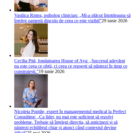
Vasilica Ristea, psiholog clinician: „Mi-a plăcut întotdeauna să
înțeleg oamenii dincolo de ceea ce este vizibil”
29 iunie 2026
Cecilia Pită, fondatoarea House of Aya: „Succesul adevărat
nu este ceea ce obții, ci ceea ce reușești să păstrezi în timp ce
construiești.”
19 iunie 2026
Nicoleta Poptile, expert în managementul medical la Perfect
Consulting: „Ca lider, nu mai este suficient să rezolvi
probleme. Trebuie să înțelegi direcția, să anticipezi și să
păstrezi echilibrul chiar și atunci când contextul devine
dificil”
25 mai 2026