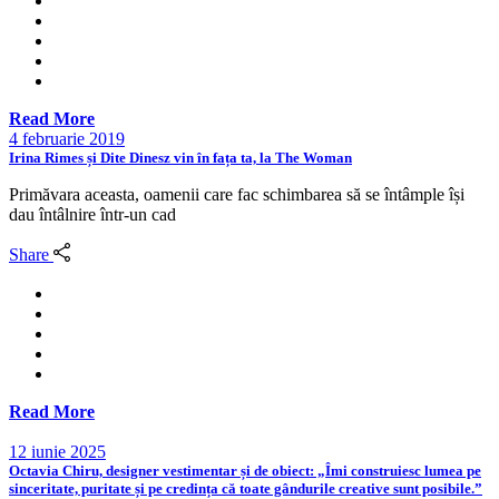
Read More
4 februarie 2019
Irina Rimes și Dite Dinesz vin în fața ta, la The Woman
Primăvara aceasta, oamenii care fac schimbarea să se întâmple își
dau întâlnire într-un cad
Share
Read More
12 iunie 2025
Octavia Chiru, designer vestimentar și de obiect: „Îmi construiesc lumea pe
sinceritate, puritate și pe credința că toate gândurile creative sunt posibile.”