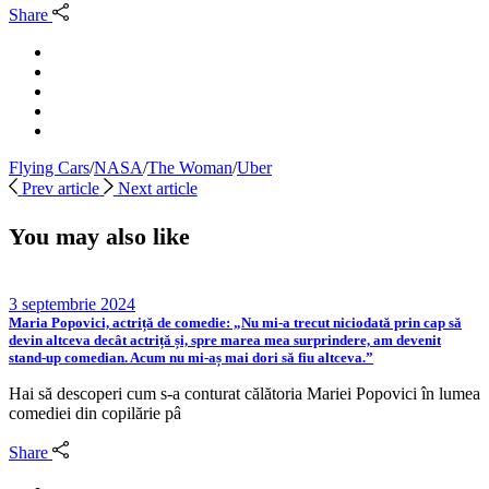
Share
Flying Cars
/
NASA
/
The Woman
/
Uber
Prev article
Next article
You may also like
3 septembrie 2024
Maria Popovici, actriță de comedie: „Nu mi-a trecut niciodată prin cap să
devin altceva decât actriță și, spre marea mea surprindere, am devenit
stand-up comedian. Acum nu mi-aș mai dori să fiu altceva.”
Hai să descoperi cum s-a conturat călătoria Mariei Popovici în lumea
comediei din copilărie pâ
Share