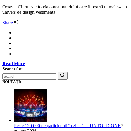
Octavia Chiru este fondatoarea brandului care îi poartă numele – un
univers de design vestimenta
Share
Read More
Search for:
NOUTĂȚI:
Peste 120.000 de participanți în ziua 1 la UNTOLD ONE
7
august 2026