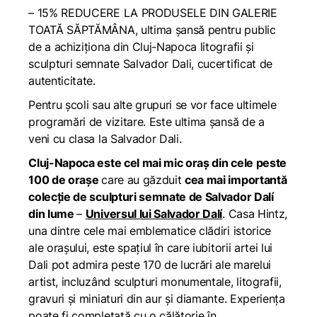
– 15% REDUCERE LA PRODUSELE DIN GALERIE
TOATĂ SĂPTĂMÂNA, ultima șansă pentru public
de a achiziționa din Cluj-Napoca litografii și
sculpturi semnate Salvador Dali, cucertificat de
autenticitate.
Pentru școli sau alte grupuri se vor face ultimele
programări de vizitare. Este ultima șansă de a
veni cu clasa la Salvador Dali.
Cluj-Napoca este cel mai mic oraș din cele peste
100 de orașe
care au găzduit
cea mai importantă
colecție de sculpturi semnate de Salvador Dalí
din lume
–
Universul lui Salvador Dalí
. Casa Hintz,
una dintre cele mai emblematice clădiri istorice
ale orașului, este spațiul în care iubitorii artei lui
Dali pot admira peste 170 de lucrări ale marelui
artist, incluzând sculpturi monumentale, litografii,
gravuri și miniaturi din aur și diamante. Experiența
poate fi completată cu o călătorie în