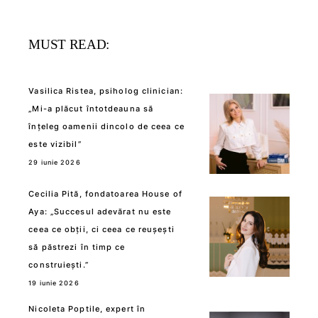
MUST READ:
Vasilica Ristea, psiholog clinician:
„Mi-a plăcut întotdeauna să
înțeleg oamenii dincolo de ceea ce
este vizibil”
29 iunie 2026
Cecilia Pită, fondatoarea House of
Aya: „Succesul adevărat nu este
ceea ce obții, ci ceea ce reușești
să păstrezi în timp ce
construiești.”
19 iunie 2026
Nicoleta Poptile, expert în