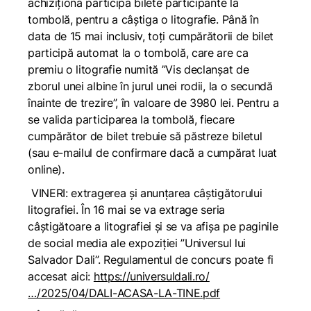
achiziționa participa bilete participante la
tombolă, pentru a câștiga o litografie. Până în
data de 15 mai inclusiv, toți cumpărătorii de bilet
participă automat la o tombolă, care are ca
premiu o litografie numită ”Vis declanșat de
zborul unei albine în jurul unei rodii, la o secundă
înainte de trezire”, în valoare de 3980 lei. Pentru a
se valida participarea la tombolă, fiecare
cumpărător de bilet trebuie să păstreze biletul
(sau e-mailul de confirmare dacă a cumpărat luat
online).
VINERI: extragerea și anunțarea câștigătorului
litografiei. În 16 mai se va extrage seria
câștigătoare a litografiei și se va afișa pe paginile
de social media ale expoziției ”Universul lui
Salvador Dali”. Regulamentul de concurs poate fi
accesat aici:
https://universuldali.ro/
…/2025/04/DALI-ACASA-LA-TINE.pdf