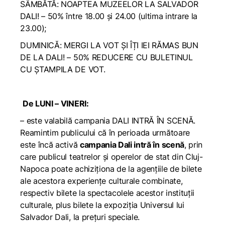
SÂMBĂTĂ: NOAPTEA MUZEELOR LA SALVADOR
DALI! – 50% între 18.00 și 24.00 (ultima intrare la
23.00);
DUMINICĂ: MERGI LA VOT ȘI ÎȚI IEI RĂMAS BUN
DE LA DALI! – 50% REDUCERE CU BULETINUL
CU ȘTAMPILA DE VOT.
De LUNI – VINERI:
– este valabilă campania DALI INTRĂ ÎN SCENĂ.
Reamintim publicului că în perioada următoare
este încă activă
campania
Dali intră în scenă
, prin
care publicul teatrelor și operelor de stat din Cluj-
Napoca poate achiziționa de la agențiile de bilete
ale acestora experiențe culturale combinate,
respectiv bilete la spectacolele acestor instituții
culturale, plus bilete la expoziția
Universul lui
Salvador Dali
, la prețuri speciale.