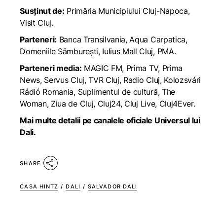
Susținut de:
Primăria Municipiului Cluj-Napoca
,
Visit Cluj
.
Parteneri:
Banca Transilvania
,
Aqua Carpatica
,
Domeniile Sâmburești
,
Iulius Mall Cluj
,
PMA
.
Parteneri media:
MAGIC FM
,
Prima TV
,
Prima
News
,
Servus Cluj
,
TVR Cluj
,
Radio Cluj
,
Kolozsvári
Rádió Romania
,
Suplimentul de cultură
,
The
Woman
,
Ziua de Cluj
,
Cluj24
,
Cluj Live
, Cluj4Ever.
Mai multe detalii pe canalele oficiale Universul lui
Dali.
SHARE
CASA HINTZ
/
DALI
/
SALVADOR DALI