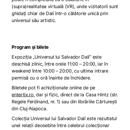
(supra)realitatea virtuală (VR), unde vizitatorii sunt
ghidați chiar de Dalí într-o călătorie unică prin
universul său artistic.
Program și bilete
Expoziția „Universul lui Salvador Dalí” este
deschisă zilnic, între orele 11:00 – 20:00, iar în
weekend între 10:00 – 20:00, cu ultima intrare
permisă cu o oră înainte de închidere.
Biletele pot fi achiziționate online de pe
entertix.ro
,
dar și fizic, direct de la Casa Hintz (str.
Regele Ferdinand, nr. 1) sau din librăriile Cărturești
din Cluj-Napoca.
Colecția
Universul lui Salvador Dalí
este rezultatul
unei relații deosebite între celebrul colecționar