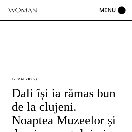
Skip
to
the
content
12 MAI 2025
Dali își ia rămas bun
de la clujeni.
Noaptea Muzeelor și