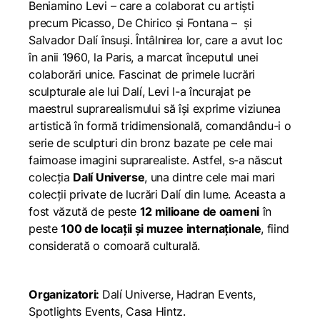
Beniamino Levi – care a colaborat cu artiști
precum Picasso, De Chirico și Fontana – și
Salvador Dalí însuși. Întâlnirea lor, care a avut loc
în anii 1960, la Paris, a marcat începutul unei
colaborări unice. Fascinat de primele lucrări
sculpturale ale lui Dalí, Levi l-a încurajat pe
maestrul suprarealismului să își exprime viziunea
artistică în formă tridimensională, comandându-i o
serie de sculpturi din bronz bazate pe cele mai
faimoase imagini suprarealiste. Astfel, s-a născut
colecția
Dalí Universe
, una dintre cele mai mari
colecții private de lucrări Dalí din lume. Aceasta a
fost văzută de peste
12 milioane de oameni
în
peste
100 de locații și muzee internaționale
, fiind
considerată o comoară culturală.
Organizatori:
Dalí Universe
,
Hadran Events
,
Spotlights Events
, Casa Hintz.