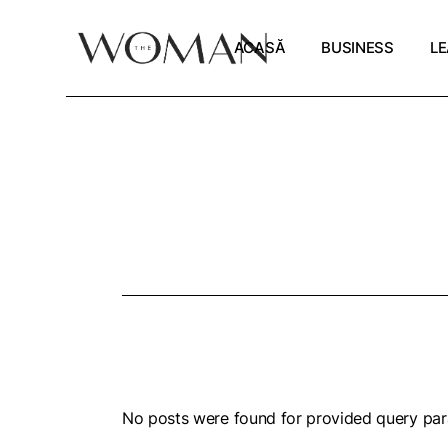
Skip
to
the
ACASĂ
BUSINESS
LE
An
content
St
Ma
Antreprenoriat
Ca
Start-up Stories
Cu
Markday
De
No posts were found for provided query par