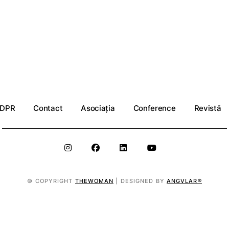
DPR
Contact
Asociația
Conference
Revistă
© COPYRIGHT
THEWOMAN
| DESIGNED BY
ANGVLAR®