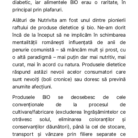
diabetic, iar alimentele BIO erau o raritate, în
principal prin plafaruri.
Alături de Nutrivita am fost unul dintre pionierii
raftului de produse dietetice și bio. Ne-am dorit
încă de la început să ne implicăm în schimbarea
mentalității românești influențată de anii de
penurie comunistă – să mâncăm mult și prost, cu
o altă paradigmă – mai puțin dar mai nutritiv, mai
curat, mai în acord cu natura. Produsele dietetice
răspund astăzi nevoii acelor consumatori care
sunt nevoiți (boli cronice) sau doresc să prevină
anumite afecțiuni.
Produsele BIO se deosebesc de cele
convenționale de la procesul de
cultivare/fabricare (excluderea îngrășămintelor ce
otrăvesc solul, eliminarea coloranților și
conservanților dăunători), până la cel de stocare,
transport și vănzare prin filiere separate ce