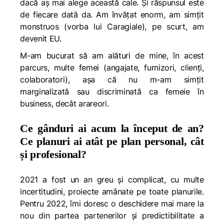
dacă aș mai alege această cale. Și răspunsul este
de fiecare dată
da
. Am învățat enorm, am simțit
monstruos (vorba lui Caragiale), pe scurt, am
devenit EU.
M-am bucurat să am alături de mine, în acest
parcurs, multe femei (angajate, furnizori, clienți,
colaboratori), așa că nu m-am simțit
marginalizată sau discriminată ca femeie în
business, decât arareori.
Ce gânduri ai acum la început de an?
Ce planuri ai atât pe plan personal, cât
și profesional?
2021 a fost un an greu și complicat, cu multe
incertitudini, proiecte amânate pe toate planurile.
Pentru 2022, îmi doresc o deschidere mai mare la
nou din partea partenerilor și predictibilitate a