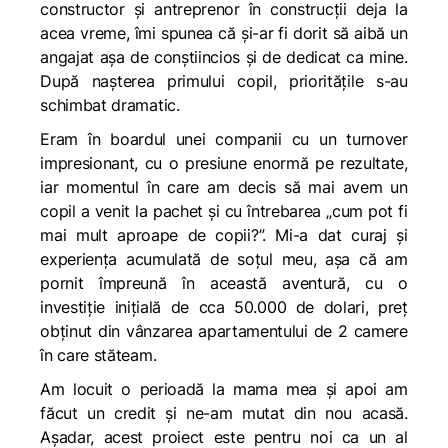
constructor și antreprenor în construcții deja la
acea vreme, îmi spunea că și-ar fi dorit să aibă un
angajat așa de conștiincios și de dedicat ca mine.
După nașterea primului copil, prioritățile s-au
schimbat dramatic.
Eram în boardul unei companii cu un turnover
impresionant, cu o presiune enormă pe rezultate,
iar momentul în care am decis să mai avem un
copil a venit la pachet și cu întrebarea „cum pot fi
mai mult aproape de copii?”. Mi-a dat curaj și
experiența acumulată de soțul meu, așa că am
pornit împreună în această aventură, cu o
investiție inițială de cca 50.000 de dolari, preț
obținut din vânzarea apartamentului de 2 camere
în care stăteam.
Am locuit o perioadă la mama mea și apoi am
făcut un credit și ne-am mutat din nou
acasă
.
Așadar, acest proiect este pentru noi ca un al