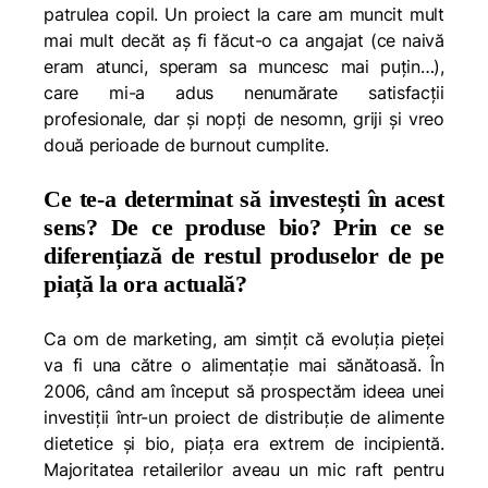
patrulea copil. Un proiect la care am muncit mult
mai mult decăt aș fi făcut-o ca angajat (ce naivă
eram atunci, speram sa muncesc mai puțin…),
care mi-a adus nenumărate satisfacții
profesionale, dar și nopți de nesomn, griji și vreo
două perioade de burnout cumplite.
Ce te-a determinat să investești în acest
sens? De ce produse bio? Prin ce se
diferențiază de restul produselor de pe
piață la ora actuală?
Ca om de marketing, am simțit că evoluția pieței
va fi una către o alimentație mai sănătoasă. În
2006, când am început să prospectăm ideea unei
investiții într-un proiect de distribuție de alimente
dietetice și bio, piața era extrem de incipientă.
Majoritatea retailerilor aveau un mic raft pentru