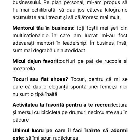
businessului. Pe plan personal, mi-am propus să
fiu mai echilibrată, să dau jos câteva kilograme
acumulate anul trecut și să călătoresc mai mult.
Mentorul tău în business:
toți foștii mei șefi din
multinaționalele în care am lucrat mi-au fost
adevarați mentori în leadership. În busines, însă,
sunt mai degrabă un autodidact.
Micul dejun favorit:
ochiuri pe pat de ruccola și
mozarella
Tocuri sau flat shoes?
Tocuri, pentru că mi se
pare că dau o eleganță sporită unei femei,și nici
nu sunt o tipă înaltă
Activitatea ta favorită pentru a te recrea:
lectura
și mersul cu bicicleta pe drumuri necirculate sau în
pădure
Ultimul lucru pe care îl faci înainte să adormi
este:
să îmi spun rugăciunea