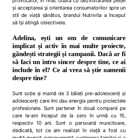
provocator, în final, odată cu dezvoltatarea pieței
și acceptarea și orientarea consumatorilor spre un
stil de viață sănătos, brandul Nutrivita a început
să își atingă obiectivele.
Adelina, ești un om de comunicare
implicat și activ în mai multe proiecte,
gândești strategii și campanii. Dacă ar fi
să faci un intro sincer despre tine, ce ai
include în el? Ce ai vrea să știe oamenii
despre tine?
Sunt soție și mamă de 3 băieți pre-adolescenți și
adolescenți care îmi dau energia pentru proiectele
profesionale. Sunt partener în două companii pe
care le-am început de la zero în urmă cu 15,
respectiv 10 ani. Sunt o persoană muncitoare,
dedicată, tot ce am realizat în viață a fost cu
multă muncă, perseverență, susținerea familiei și a