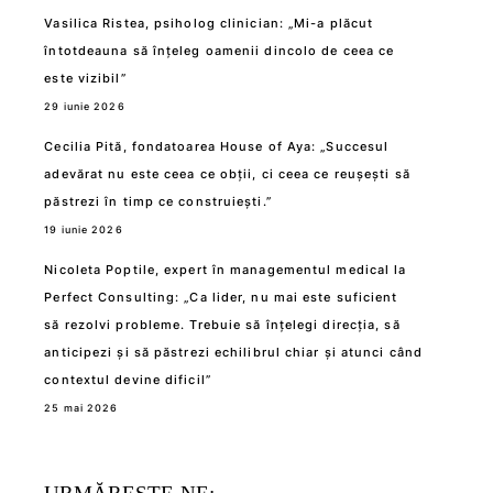
Vasilica Ristea, psiholog clinician: „Mi-a plăcut
întotdeauna să înțeleg oamenii dincolo de ceea ce
este vizibil”
29 iunie 2026
Cecilia Pită, fondatoarea House of Aya: „Succesul
adevărat nu este ceea ce obții, ci ceea ce reușești să
păstrezi în timp ce construiești.”
19 iunie 2026
Nicoleta Poptile, expert în managementul medical la
Perfect Consulting: „Ca lider, nu mai este suficient
să rezolvi probleme. Trebuie să înțelegi direcția, să
anticipezi și să păstrezi echilibrul chiar și atunci când
contextul devine dificil”
25 mai 2026