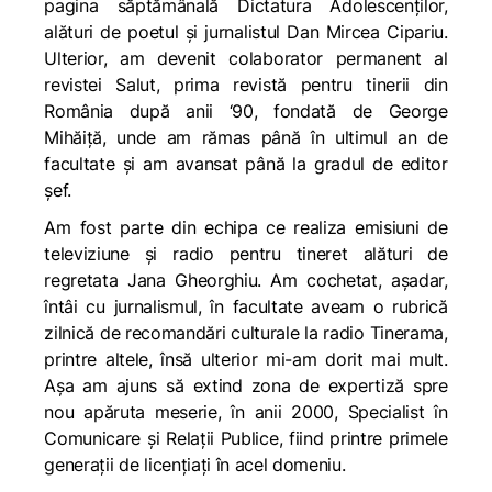
pagina săptămânală
Dictatura Adolescenților,
alături de poetul și jurnalistul Dan Mircea Cipariu.
Ulterior, am devenit colaborator permanent al
revistei
Salut
, prima revistă pentru tinerii din
România după anii ‘90, fondată de George
Mihăiță, unde am rămas până în ultimul an de
facultate și am avansat până la gradul de editor
șef.
Am fost parte din echipa ce realiza emisiuni de
televiziune și radio pentru tineret alături de
regretata Jana Gheorghiu. Am cochetat, așadar,
întâi cu jurnalismul, în facultate aveam o rubrică
zilnică de recomandări culturale la radio Tinerama,
printre altele, însă ulterior mi-am dorit mai mult.
Așa am ajuns să extind zona de expertiză spre
nou apăruta meserie, în anii 2000, Specialist în
Comunicare și Relații Publice, fiind printre primele
generații de licențiați în acel domeniu.