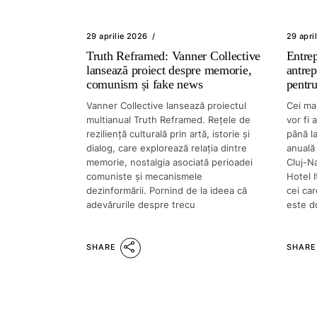
29 aprilie 2026
29 apri
Truth Reframed: Vanner Collective
Entre
lansează proiect despre memorie,
antrep
comunism și fake news
pentru
Vanner Collective lansează proiectul
Cei mai
multianual Truth Reframed. Rețele de
vor fi 
reziliență culturală prin artă, istorie și
până l
dialog, care explorează relația dintre
anuală
memorie, nostalgia asociată perioadei
Cluj-Na
comuniste și mecanismele
Hotel I
dezinformării. Pornind de la ideea că
cei car
adevărurile despre trecu
este d
SHARE
SHARE