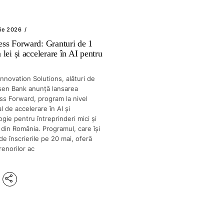
lie 2026
ess Forward: Granturi de 1
 lei și accelerare în AI pentru
Innovation Solutions, alături de
isen Bank anunță lansarea
ss Forward, program la nivel
l de accelerare în AI și
gie pentru întreprinderi mici și
i din România. Programul, care își
e înscrierile pe 20 mai, oferă
renorilor ac