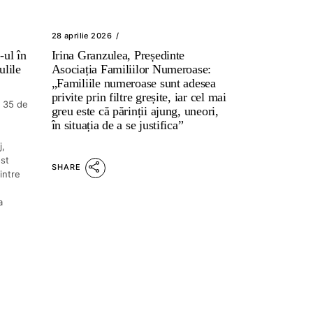
28 aprilie 2026
-ul în
Irina Granzulea, Președinte
ulile
Asociația Familiilor Numeroase:
„Familiile numeroase sunt adesea
privite prin filtre greșite, iar cel mai
e 35 de
greu este că părinții ajung, uneori,
în situația de a se justifica”
j,
ost
SHARE
intre
a