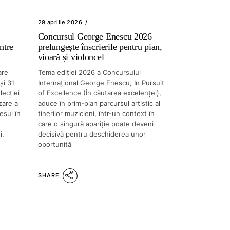
29 aprilie 2026
Concursul George Enescu 2026
ntre
prelungește înscrierile pentru pian,
vioară și violoncel
are
Tema ediției 2026 a Concursului
și 31
Internațional George Enescu, In Pursuit
ecției
of Excellence (În căutarea excelenței),
zare a
aduce în prim-plan parcursul artistic al
esul în
tinerilor muzicieni, într-un context în
care o singură apariție poate deveni
i.
decisivă pentru deschiderea unor
oportunită
SHARE