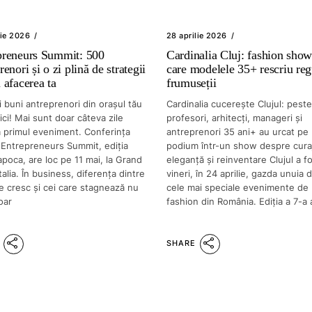
lie 2026
28 aprilie 2026
preneurs Summit: 500
Cardinalia Cluj: fashion show
renori și o zi plină de strategii
care modelele 35+ rescriu reg
 afacerea ta
frumuseții
 buni antreprenori din orașul tău
Cardinalia cucerește Clujul: pest
aici! Mai sunt doar câteva zile
profesori, arhitecți, manageri și
a primul eveniment. Conferința
antreprenori 35 ani+ au urcat pe
 Entrepreneurs Summit, ediția
podium într-un show despre cura
poca, are loc pe 11 mai, la Grand
eleganță și reinventare Clujul a f
talia. În business, diferența dintre
vineri, în 24 aprilie, gazda unuia d
e cresc și cei care stagnează nu
cele mai speciale evenimente de
oar
fashion din România. Ediția a 7-a 
SHARE