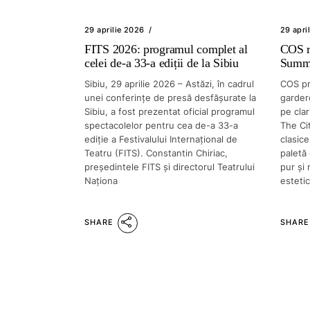
29 aprilie 2026
29 apri
FITS 2026: programul complet al
COS r
celei de-a 33-a ediții de la Sibiu
Summe
Sibiu, 29 aprilie 2026 – Astăzi, în cadrul
COS pr
unei conferințe de presă desfășurate la
garder
Sibiu, a fost prezentat oficial programul
pe clar
spectacolelor pentru cea de-a 33-a
The Cit
ediție a Festivalului Internațional de
clasice
Teatru (FITS). Constantin Chiriac,
paletă 
președintele FITS și directorul Teatrului
pur și
Naționa
estetic
SHARE
SHARE