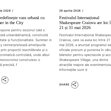
lie 2026
29 aprilie 2026
edefinește vara urbană cu
Festivalul Internațional
r in the City
Shakespeare Craiova are loc î
21 și 31 mai 2026
opune pentru sezonul cald o
obă urbanădinamică, construită
Festivalul Internațional Shakespe
itate și funcționalitate. Summer in
Craiova, care va avea loc între 21 
y reinterpretează arhetipurile
mai 2026, a anunțat programul sel
 prin proporții reechilibrate și o
oficiale precum și punerea în vân
cromatică controlată, unde albul
biletelor pentru spectacole și acc
 monocromul construiesc o
Shakespeare Village, una dintre
ă precisă, f
atracțiile majore ale evenimentulu
Informațiile sunt d
SHARE