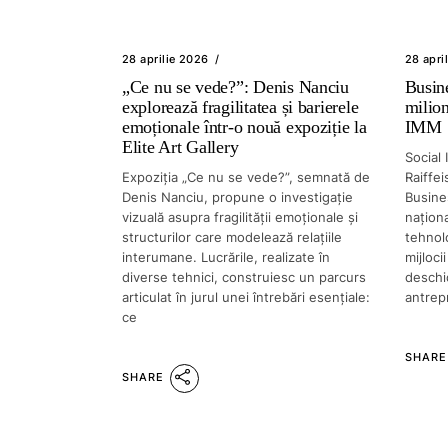
28 aprilie 2026
28 apri
„Ce nu se vede?”: Denis Nanciu
Busin
explorează fragilitatea și barierele
milion
emoționale într-o nouă expoziție la
IMM
Elite Art Gallery
Social 
Expoziția „Ce nu se vede?”, semnată de
Raiffe
Denis Nanciu, propune o investigație
Busine
vizuală asupra fragilității emoționale și
naționa
structurilor care modelează relațiile
tehnolo
interumane. Lucrările, realizate în
mijloci
diverse tehnici, construiesc un parcurs
deschid
articulat în jurul unei întrebări esențiale:
antrep
ce
SHARE
SHARE