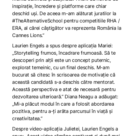
inspirație, încredere și platforme care chiar
deschid uși. De aceea m-am alăturat juratilor la
#TheAlternativeSchool pentru competitiile RHA /
ERA, al cărei câștigător va reprezenta România la
Cannes Lions.”
Laurien Engels a spus despre aplicația Mariei:
„Storytelling frumos, încadrare frumoasă. Să te
descoperi prin alții este un concept puternic,
explorat temeinic, cu un final deschis. M-am
bucurat să citesc în scrisoarea de motivație că
această candidată s-a deschis către mentorat.
Această perspectiva e atat de necesară pentru
dezvoltarea ulterioară.” Diana Neagu a adăugat:
„Mi-a plăcut modul în care a folosit abordarea
pozitiva, pentru a-ți arăta parcursul în viață și
creativitatea.”
Despre video-aplicația Julietei, Laurien Engels a