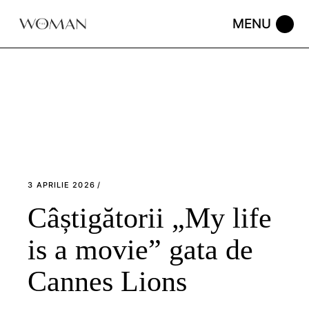
Skip
to
the
content
3 APRILIE 2026
Câștigătorii „My life
is a movie” gata de
Cannes Lions