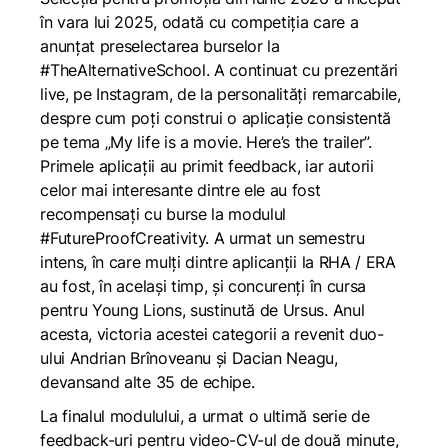
în vara lui 2025, odată cu competiția care a
anunțat preselectarea burselor la
#TheAlternativeSchool. A continuat cu prezentări
live, pe
Instagram
, de la personalități remarcabile,
despre cum poți construi o aplicație consistentă
pe tema „
My life is a movie. Here’s the trailer
”.
Primele aplicații au primit feedback, iar autorii
celor mai interesante dintre ele au fost
recompensați cu burse la modulul
#FutureProofCreativity.
A urmat un semestru
intens, în care mulți dintre aplicanții la RHA / ERA
au fost, în același timp, și concurenți în cursa
pentru
Young Lions
, sustinută de Ursus. Anul
acesta, victoria acestei categorii a revenit duo-
ului
Andrian Brînoveanu
și
Dacian Neagu
,
devansand alte 35 de echipe.
La finalul modulului, a urmat o ultimă serie de
feedback-uri pentru video-CV-ul de două minute,