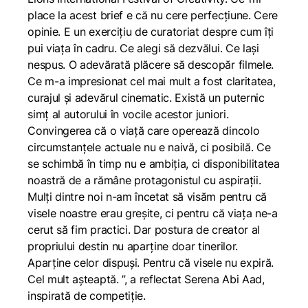
place la acest brief e că nu cere perfecțiune. Cere
opinie. E un exercițiu de curatoriat despre cum îți
pui viața în cadru. Ce alegi să dezvălui. Ce lași
nespus. O adevărată plăcere să descopăr filmele.
Ce m-a impresionat cel mai mult a fost claritatea,
curajul și adevărul cinematic. Există un puternic
simț al autorului în vocile acestor juniori.
Convingerea că o viață care operează dincolo
circumstanțele actuale nu e naivă, ci posibilă. Ce
se schimbă în timp nu e ambiția, ci disponibilitatea
noastră de a rămâne protagonistul cu aspirații.
Mulți dintre noi n-am încetat să visăm pentru că
visele noastre erau greșite, ci pentru că viața ne-a
cerut să fim practici. Dar postura de creator al
propriului destin nu aparține doar tinerilor.
Aparține celor dispuși. Pentru că visele nu expiră.
Cel mult așteaptă. ”, a reflectat Serena Abi Aad,
inspirată de competiție.