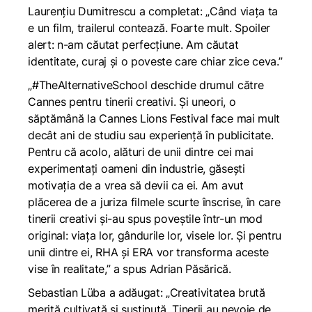
Laurențiu Dumitrescu a completat: „Când viața ta
e un film, trailerul contează. Foarte mult. Spoiler
alert: n-am căutat perfecțiune. Am căutat
identitate, curaj și o poveste care chiar zice ceva.”
„#TheAlternativeSchool deschide drumul către
Cannes pentru tinerii creativi. Și uneori, o
săptămână la Cannes Lions Festival face mai mult
decât ani de studiu sau experiență în publicitate.
Pentru că acolo, alături de unii dintre cei mai
experimentați oameni din industrie, găsești
motivația de a vrea să devii ca ei. Am avut
plăcerea de a juriza filmele scurte înscrise, în care
tinerii creativi și-au spus poveștile într-un mod
original: viața lor, gândurile lor, visele lor. Și pentru
unii dintre ei, RHA și ERA vor transforma aceste
vise în realitate,” a spus Adrian Păsărică.
Sebastian Lüba a adăugat: „Creativitatea brută
merită cultivată și susținută. Tinerii au nevoie de