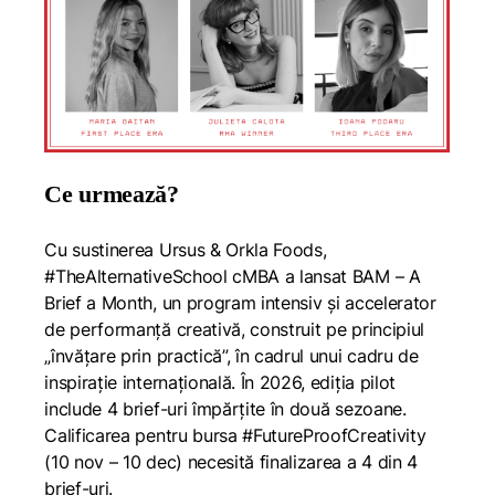
Ce urmează?
Cu sustinerea Ursus & Orkla Foods,
#TheAlternativeSchool cMBA a lansat BAM – A
Brief a Month, un program intensiv și accelerator
de performanță creativă, construit pe principiul
„învățare prin practică”, în cadrul unui cadru de
inspirație internațională. În 2026, ediția pilot
include 4 brief-uri împărțite în două sezoane.
Calificarea pentru bursa #FutureProofCreativity
(10 nov – 10 dec) necesită finalizarea a 4 din 4
brief-uri.