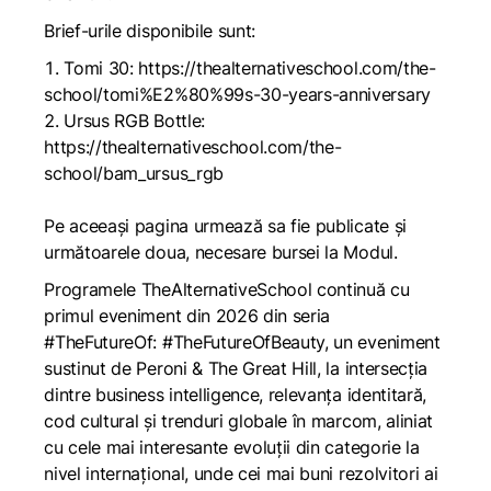
Brief-urile disponibile sunt:
Tomi 30:
https://thealternativeschool.com/the-
school/tomi%E2%80%99s-30-years-anniversary
Ursus RGB Bottle:
https://thealternativeschool.com/the-
school/bam_ursus_rgb
Pe aceeași pagina urmează sa fie publicate și
următoarele doua, necesare bursei la Modul.
Programele TheAlternativeSchool continuă cu
primul eveniment din 2026 din seria
#TheFutureOf:
#TheFutureOfBeauty
, un eveniment
sustinut de Peroni & The Great Hill, la intersecția
dintre business intelligence, relevanța identitară,
cod cultural și trenduri globale în marcom, aliniat
cu cele mai interesante evoluții din categorie la
nivel internațional, unde cei mai buni rezolvitori ai