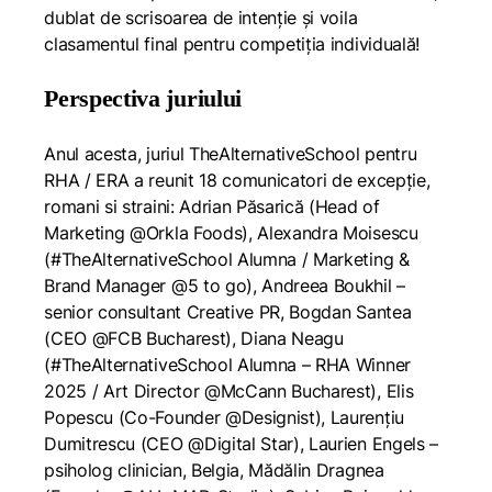
dublat de scrisoarea de intenție și voila
clasamentul final pentru competiția individuală!
Perspectiva juriului
Anul acesta, juriul TheAlternativeSchool pentru
RHA / ERA a reunit 18 comunicatori de excepție,
romani si straini: Adrian Păsarică (Head of
Marketing @Orkla Foods), Alexandra Moisescu
(#TheAlternativeSchool Alumna / Marketing &
Brand Manager @5 to go), Andreea Boukhil –
senior consultant Creative PR, Bogdan Santea
(CEO @FCB Bucharest), Diana Neagu
(#TheAlternativeSchool Alumna – RHA Winner
2025 / Art Director @McCann Bucharest), Elis
Popescu (Co-Founder @Designist), Laurențiu
Dumitrescu (CEO @Digital Star), Laurien Engels –
psiholog clinician, Belgia, Mădălin Dragnea