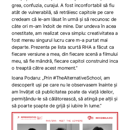
grea, confuzia, curajul. A fost inconfortabil să fiu
atât de vulnerabilă, să retrăiesc capitole pe care
credeam că le-am lăsat în urmă și să recunosc de
câte ori m-am îndoit de mine. Dar undeva în acea
onestitate, am realizat ceva simplu: creativitatea a
fost mereu singurul lucru care m-a purtat mai
departe. Prezenta pe lista scurtă RHA a făcut ca
fiecare versiune a mea, din fiecare scenă a filmului
meu, să fie mândră, fiecare capitol construind inca
o treaptă către acest moment.”
Ioana Podaru: „Prin #TheAlternativeSchool, am
descoperit uși pe care nu le observasem înainte și
am învățat că publicitatea poate da viață ideilor,
permițându-le să călătorească, să atingă pe alții și
să poarte șoapte de grijă și iubire în lume.”