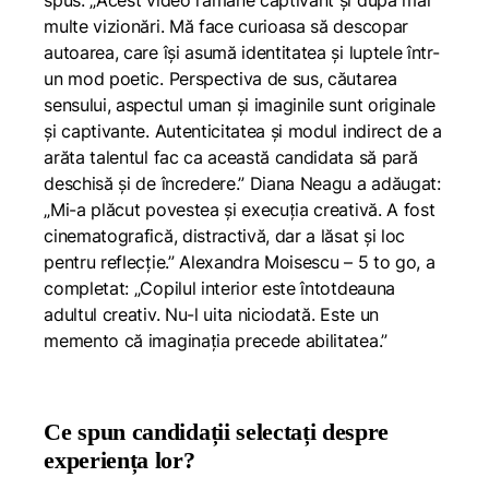
spus: „Acest video rămâne captivant și după mai
multe vizionări. Mă face curioasa să descopar
autoarea, care își asumă identitatea și luptele într-
un mod poetic. Perspectiva de sus, căutarea
sensului, aspectul uman și imaginile sunt originale
și captivante. Autenticitatea și modul indirect de a
arăta talentul fac ca această candidata să pară
deschisă și de încredere.” Diana Neagu a adăugat:
„Mi-a plăcut povestea și execuția creativă. A fost
cinematografică, distractivă, dar a lăsat și loc
pentru reflecție.” Alexandra Moisescu – 5 to go, a
completat: „Copilul interior este întotdeauna
adultul creativ. Nu-l uita niciodată. Este un
memento că imaginația precede abilitatea.”
Ce spun candidații selectați despre
experiența lor?