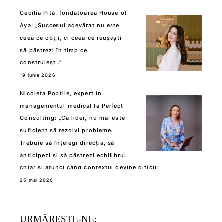
Cecilia Pită, fondatoarea House of
Aya: „Succesul adevărat nu este
ceea ce obții, ci ceea ce reușești
să păstrezi în timp ce
construiești.”
19 iunie 2026
Nicoleta Poptile, expert în
managementul medical la Perfect
Consulting: „Ca lider, nu mai este
suficient să rezolvi probleme.
Trebuie să înțelegi direcția, să
anticipezi și să păstrezi echilibrul
chiar și atunci când contextul devine dificil”
25 mai 2026
URMĂREȘTE-NE: