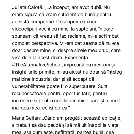
Julieta Calotă: „La început, am avut dubii. Nu
eram sigură că eram suficient de bună pentru
această competiție. Descoperirea unor
videoclipuri vechi cu mine, la șapte ani, în care
spuneam că vreau să fac reclame, mi-a schimbat
complet perspectiva. Mi-am dat seama că nu era
doar despre mine, ci despre sinele meu crud, care
visa deja la acest drum. Experiența
#TheAlternativeSchool, împreună cu mentorii și
insight-urile primite, m-au ajutat nu doar să înțeleg
mai bine industria, dar și să accept că
vulnerabilitatea poate fi o superputere. Sunt
recunoscătoare pentru oportunitate, pentru
încredere și pentru copilul din mine care știa, mult
înaintea mea, ce își dorea.”
Maria Gaitan: „Când am pregătit această aplicație,
a trebuit să dau pauză și să mă uit înapoi la viața
mea, așa cum este, nefiltrată: partea bună, cea