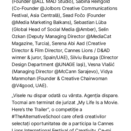
(Founder @ALL MAD Studio), Sabina Reingold
(Co-Founder @Jolbors Creative Communications
Festival, Asia Centrală), Sead Fočo (Founder
@Media Marketing Balkans), Sebastian Lüba
(Global Head of Social Media @Amber), Selin
Ozkan (Deputy Managing Director @MediaCat
Magazine, Turcia), Serena Abi Aad (Creative
Director & Film Director, Cannes Lions / D&AD
winner & juror, Spain/UAE), Silviu Buraga (Director
Design Department @UNAGE Iași), Vesna Vlašić
(Managing Director @McCann Sarajevo), Vidya
Manmohan (Founder & Creative Chairwoman
@V4good, UAE).
„Visele nu dispar odată cu vârsta. Agenția dispare.
Tocmai am terminat de jurizat
„My Life Is a Movie.
Here’s the Trailer”
, o competiție a
#TheAlternativeSchool care oferă creativilor
selectați oportunitatea de a participa la Cannes
Lions International Festival of Creativity. Ce-mi