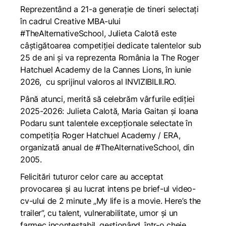
Reprezentând a 21-a generație de tineri selectați
în cadrul Creative MBA-ului
#TheAlternativeSchool
, Julieta Calotă este
câștigătoarea competiției dedicate talentelor sub
25 de ani și va reprezenta România la The Roger
Hatchuel Academy de la Cannes Lions, în iunie
2026, cu sprijinul valoros al INVIZIBILII.RO.
Până atunci, merită să celebrăm vârfurile ediției
2025-2026: Julieta Calotă, Maria Gaitan și Ioana
Podaru sunt talentele excepționale selectate în
competiția
Roger Hatchuel Academy
/
ERA
,
organizată anual de #TheAlternativeSchool, din
2005.
Felicitări tuturor celor care au acceptat
provocarea și au lucrat intens pe brief-ul video-
cv-ului de 2 minute „
My life is a movie. Here’s the
trailer
”, cu talent, vulnerabilitate, umor și un
farmec incontestabil, gestionând, într-o cheie