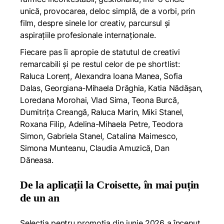
unică, provocarea, deloc simplă, de a vorbi, prin
film, despre sinele lor creativ, parcursul și
aspirațiile profesionale internaționale.
Fiecare pas îi apropie de statutul de creativi
remarcabili și pe restul celor de pe shortlist:
Raluca Lorenț, Alexandra Ioana Manea, Sofia
Dalas, Georgiana-Mihaela Drăghia, Katia Nădășan,
Loredana Morohai, Vlad Sima, Teona Burcă,
Dumitrița Creangă, Raluca Marin, Miki Stanel,
Roxana Filip, Adelina-Mihaela Petre, Teodora
Simon, Gabriela Stanel, Catalina Maimesco,
Simona Munteanu, Claudia Amuzică, Dan
Dăneasa.
De la aplicații la Croisette, în mai puțin
de un an
Selecția pentru promoția din iunie 2026 a început