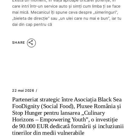
Există un moment, în viața aproape oricărei șoferițe, în
care intri într-un service auto și simți cum limba ți se face
mai mică. Mecanicul îți spune ceva despre „simeringuri”,
„bieleta de direcție” sau „un ulei care nu mai e bun”, iar tu
dai din cap pentru că
SHARE
22 mai 2026
Parteneriat strategic între Asociația Black Sea
FooDignity (Social Food), Pluxee România și
Stop Hunger pentru lansarea „Culinary
Horizons – Empowering Youth”, o investiție
de 90.000 EUR dedicată formării și incluziunii
tinerilor din medii vulnerabile