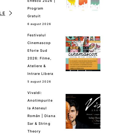
Enescu 2026 |
Program
LE
Gratuit
6 august 2026
Festivalul
Cinemascop
Eforie Sud
2026: Filme,
Ateliere &
Intrare Libera
5 august 2026
Vivaldi:
Anotimpurile
la Ateneul
Român | Diana
Sar & String
Theory