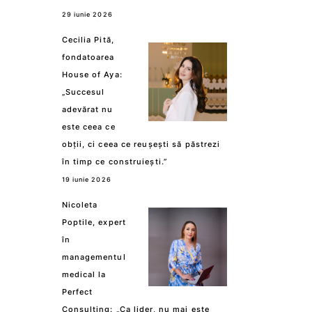
29 iunie 2026
Cecilia Pită,
fondatoarea
House of Aya:
„Succesul
adevărat nu
este ceea ce
obții, ci ceea ce reușești să păstrezi
în timp ce construiești.”
19 iunie 2026
Nicoleta
Poptile, expert
în
managementul
medical la
Perfect
Consulting: „Ca lider, nu mai este