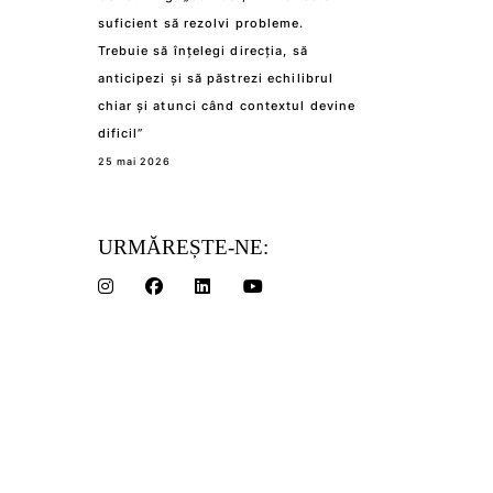
suficient să rezolvi probleme.
Trebuie să înțelegi direcția, să
anticipezi și să păstrezi echilibrul
chiar și atunci când contextul devine
dificil”
25 mai 2026
URMĂREȘTE-NE: