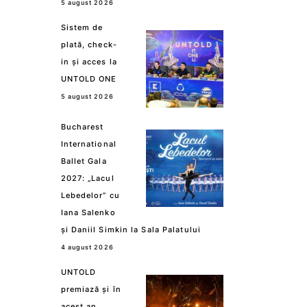
5 august 2026
Sistem de
plată, check-
in și acces la
UNTOLD ONE
5 august 2026
Bucharest
International
Ballet Gala
2027: „Lacul
Lebedelor” cu
Iana Salenko
și Daniil Simkin la Sala Palatului
4 august 2026
UNTOLD
premiază și în
acest an