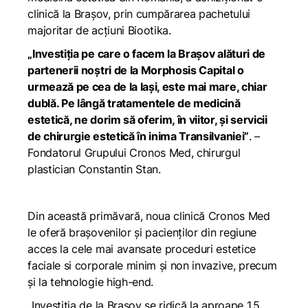
clinică la Brașov, prin cumpărarea pachetului
majoritar de acțiuni Biootika.
„Investiția pe care o facem la Brașov alături de
partenerii noștri de la Morphosis Capital o
urmează pe cea de la Iași, este mai mare, chiar
dublă. Pe lângă tratamentele de medicină
estetică, ne dorim să oferim, în viitor, și servicii
de chirurgie estetică în inima Transilvaniei”
.
–
Fondatorul Grupului Cronos Med, chirurgul
plastician Constantin Stan.
Din această primăvară, noua clinică Cronos Med
le oferă brașovenilor și pacienților din regiune
acces la cele mai avansate proceduri estetice
faciale si corporale minim și non invazive, precum
și la tehnologie high-end.
„
Investiția de la Brașov se ridică
la aproape 1,5