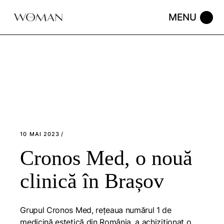
Skip
to
the
content
10 MAI 2023
Cronos Med, o nouă
clinică în Brașov
Grupul Cronos Med, rețeaua numărul 1 de
medicină estetică din România, a achiziționat o