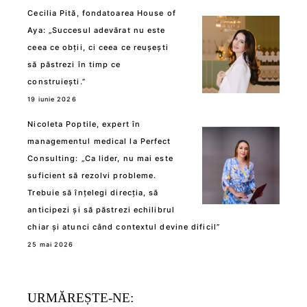
Cecilia Pită, fondatoarea House of
Aya: „Succesul adevărat nu este
ceea ce obții, ci ceea ce reușești
să păstrezi în timp ce
construiești.”
19 iunie 2026
Nicoleta Poptile, expert în
managementul medical la Perfect
Consulting: „Ca lider, nu mai este
suficient să rezolvi probleme.
Trebuie să înțelegi direcția, să
anticipezi și să păstrezi echilibrul
chiar și atunci când contextul devine dificil”
25 mai 2026
URMĂREȘTE-NE: