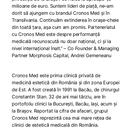
milioane de euro. Suntem
lideri de piață, ne
–
am
dorit să ajungem cu brandul Cronos Med și în
Transilvania.
C
ontinuăm extinderea în orașe
–
cheie
din toată țara, așa cum am promis. Parteneriatul
cu Cronos Med este despre performanță
medicală recunoscută nu doar național, ci și la
nivel internațional înalt.”
– Co Founder & Managing
Partner Morphosis Capital, Andrei Gemeneanu
Cronos Med este prima clinică privată de
medicină estetică din România și din zona Europei
de Est. A fost creată în 1991 la Bacău, de chirurgul
Constantin Stan. 32 de ani mai târziu, are în
portofoliu clinici la București, Bacău, Iași, acum și
la Brașov. Raportat la cifra de afaceri, grupul
Cronos Med reprezintă cea mai mare reţea de
clinici de estetică medicală din România.