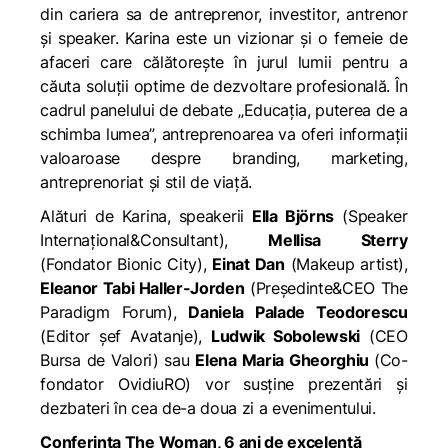
din cariera sa de antreprenor, investitor, antrenor
și speaker. Karina este un vizionar și o femeie de
afaceri care călătorește în jurul lumii pentru a
căuta soluții optime de dezvoltare profesională. În
cadrul panelului de debate „Educația,
puterea de a
schimba lumea”, antreprenoarea va oferi informații
valoaroase despre branding, marketing,
antreprenoriat și stil de viață.
Alături de Karina, speakerii
Ella Björns
(Speaker
Internațional&Consultant),
Mellisa Sterry
(Fondator Bionic City),
Einat Dan
(Makeup artist),
Eleanor Tabi Haller-Jorden
(Președinte&CEO The
Paradigm Forum),
Daniela Palade Teodorescu
(Editor șef Avatanje),
Ludwik Sobolewski
(CEO
Bursa de Valori) sau
Elena Maria Gheorghiu
(Co-
fondator OvidiuRO) vor susține prezentări și
dezbateri în cea de-a doua zi a evenimentului.
Conferința The Woman, 6 ani de excelență