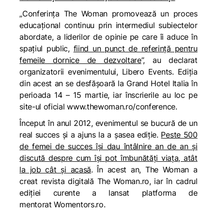
„
Conferința The Woman promovează un proces
educațional continuu prin intermediul subiectelor
abordate, a liderilor de opinie pe care îi aduce în
spațiul public,
fiind un punct de referință pentru
femeile dornice de dezvoltare
”, au declarat
organizatorii evenimentului, Libero Events. Ediția
din acest an se desfășoară la Grand Hotel Italia în
perioada 14 – 15 martie, iar înscrierile au loc pe
site-ul oficial www.thewoman.ro/conference.
Început în anul 2012, evenimentul se bucură de un
real succes și a ajuns la a șasea ediție.
Peste 500
de femei de succes își dau întâlnire an de an și
discută despre cum își pot îmbunătăți viața, atât
la job cât și acasă
. În acest an, The Woman a
creat revista digitală The Woman.ro, iar în cadrul
ediției curente a lansat platforma de
mentorat Womentors.ro.