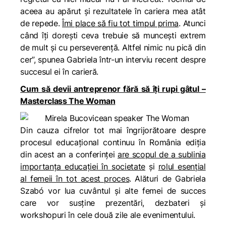
aceea au apărut și rezultatele în cariera mea atât
de repede.
Îmi place să fiu tot timpul prima
. Atunci
când îți dorești ceva trebuie să muncești extrem
de mult și cu perseverență. Altfel nimic nu pică din
cer
”, spunea Gabriela într-un interviu recent despre
succesul ei în carieră.
Cum să devii antreprenor fără să îți rupi gâtul –
Masterclass The Woman
Din cauza cifrelor tot mai îngrijorătoare despre
procesul educațional continuu în România ediția
din acest an a conferinței
are scopul de a sublinia
importanța educației în societate
și
rolul esențial
al femeii în tot acest proces
. Alături de Gabriela
Szabó vor lua cuvântul și alte femei de succes
care vor susține prezentări, dezbateri și
workshopuri în cele două zile ale evenimentului.