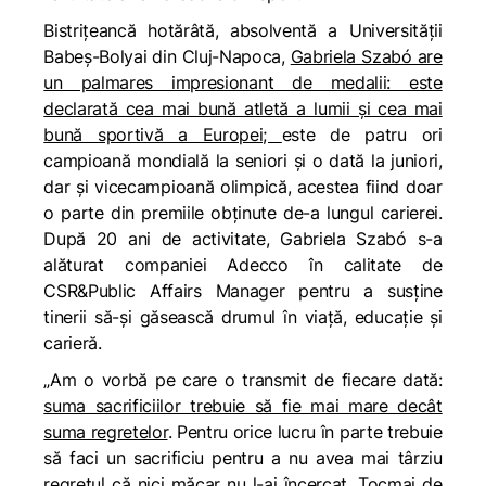
Bistrițeancă hotărâtă, absolventă a Universității
Babeș-Bolyai din Cluj-Napoca,
Gabriela Szabó are
un palmares impresionant de medalii: este
declarată cea mai bună atletă a lumii și cea mai
bună sportivă a Europei;
este de patru ori
campioană mondială la seniori și o dată la juniori,
dar și vicecampioană olimpică, acestea fiind doar
o parte din premiile obținute de-a lungul carierei.
După 20 ani de activitate, Gabriela Szabó s-a
alăturat companiei Adecco în calitate de
CSR&Public Affairs Manager pentru a susține
tinerii să-și găsească drumul în viață, educație și
carieră.
„
Am o vorbă pe care o transmit de fiecare dată:
suma sacrificiilor trebuie să fie mai mare decât
suma regretelor
. Pentru orice lucru în parte trebuie
să faci un sacrificiu pentru a nu avea mai târziu
regretul că nici măcar nu l-ai încercat. Tocmai de