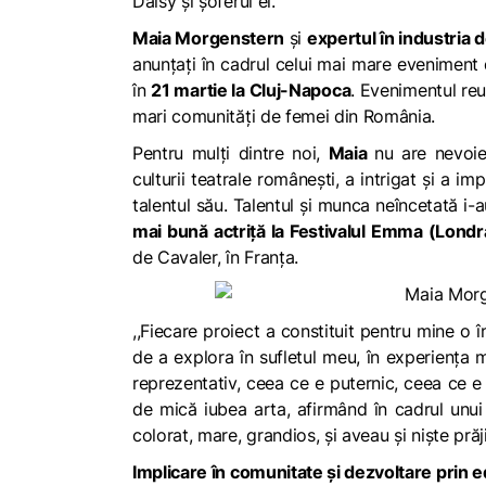
Daisy și șoferul ei
.
Maia Morgenstern
și
expertul în industri
anunțați în cadrul celui mai mare eveniment
în
21 martie la Cluj-Napoca
. Evenimentul re
mari comunități de femei din România.
Pentru mulți dintre noi,
Maia
nu are nevoie
culturii teatrale românești, a intrigat și a 
talentul său. Talentul şi munca neîncetată i-a
mai bună actriţă la Festivalul Emma (Londr
de Cavaler, în Franţa.
,,Fiecare proiect a constituit pentru mine o î
de a explora în sufletul meu, în experienţa m
reprezentativ, ceea ce e puternic, ceea ce 
de mică iubea arta, afirmând în cadrul unui 
colorat, mare, grandios, şi aveau şi nişte prăj
Implicare în comunitate și dezvoltare prin 