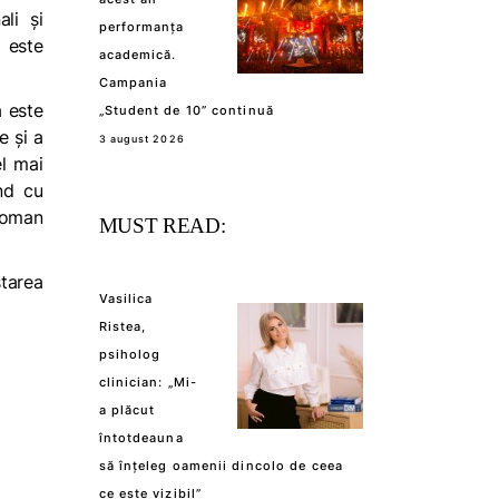
li și
performanța
l este
academică.
Campania
a este
„Student de 10” continuă
e și a
3 august 2026
l mai
nd cu
oman
MUST READ:
tarea
Vasilica
Ristea,
psiholog
clinician: „Mi-
a plăcut
întotdeauna
să înțeleg oamenii dincolo de ceea
ce este vizibil”