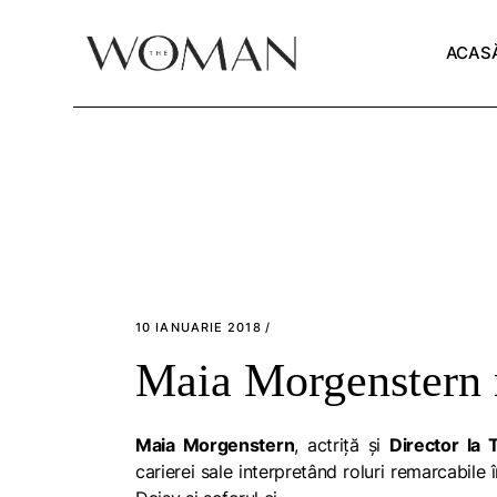
Skip
to
the
ACAS
content
10 IANUARIE 2018
Maia Morgenstern 
Maia Morgenstern
, actriță și
Director la 
carierei sale interpretând roluri remarcabile 