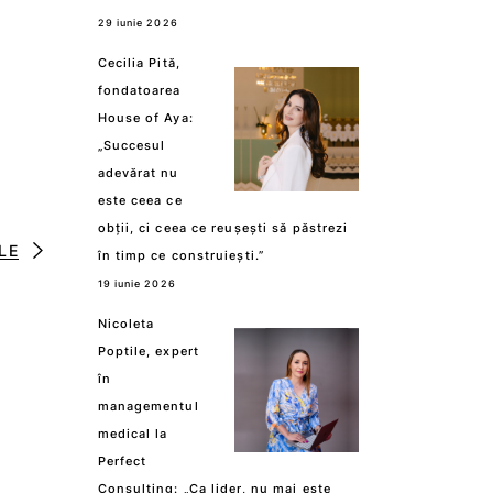
29 iunie 2026
Cecilia Pită,
fondatoarea
House of Aya:
„Succesul
adevărat nu
este ceea ce
obții, ci ceea ce reușești să păstrezi
LE
în timp ce construiești.”
19 iunie 2026
Nicoleta
Poptile, expert
în
managementul
medical la
Perfect
Consulting: „Ca lider, nu mai este