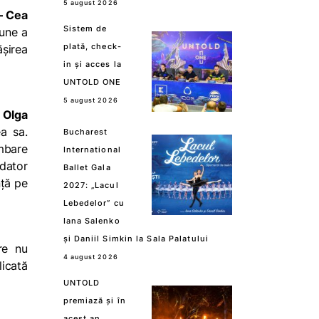
5 august 2026
– Cea
Sistem de
iune a
plată, check-
ășirea
in și acces la
UNTOLD ONE
5 august 2026
ă
Olga
a sa.
Bucharest
mbare
International
ndator
Ballet Gala
nță pe
2027: „Lacul
Lebedelor” cu
Iana Salenko
și Daniil Simkin la Sala Palatului
re nu
4 august 2026
licată
UNTOLD
premiază și în
acest an