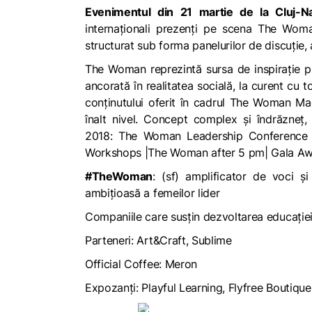
Evenimentul din 21 martie de la Cluj-
internaționali prezenți pe scena The Woman
structurat sub forma panelurilor de discuție,
The Woman reprezintă sursa de inspirație p
ancorată în realitatea socială, la curent cu 
conținutului oferit în cadrul The Woman M
înalt nivel. Concept complex și îndrăzne
2018:
The Woman Leadership Conference
Workshops |The Woman after 5 pm| Gala Aw
#TheWoman
: (
sf
)
amplificator de voci ș
ambițioasă a femeilor lider
Companiile care susțin dezvoltarea educație
Parteneri: Art&Craft, Sublime
Official Coffee: Meron
Expozanți: Playful Learning, Flyfree Boutique