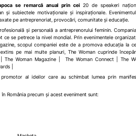
Napoca se remarcă anual prin cei
20 de speakeri naționa
 și subiectele motivaționale și inspiraționale. Evenimentu
 axate pe antreprenoriat, provocări, comunitate și educație.
rofesională și personală a antreprenorului feminin. Compani
tot ce se petrece la nivel mondial. Prin evenimentele organizat
agazine, scopul companiei este de a promova educația la ce
ț, extins pe mai multe planuri, The Woman cuprinde începâ
|
The Woman Magazine
| The Woman Connect | The W
ards |
i promotor al ideilor care au schimbat lumea prin manifes
i în România precum și acest eveniment sunt: