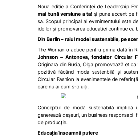
Noua ediție a Conferinței de Leadership 
mai bună versiune a ta!
și pune accent pe f
sa. Scopul principal al evenimentului este de
ideilor și promovarea educației continue ca 
Din Berlin – raiul modei sustenabile, pe s
The Woman o aduce pentru prima dată în Ro
Johnson – Antonova, fondator Circular F
Originară din Rusia, Olga promovează etica 
pozitivă făcând moda sustenbilă și susten
Circular Fashion la evenimentele de referinț
care nu ai cum s-o uiți.
Conceptul de modă sustenabilă implică util
generează deșeuri, un business responsabil f
de producţie.
Educația înseamnă putere