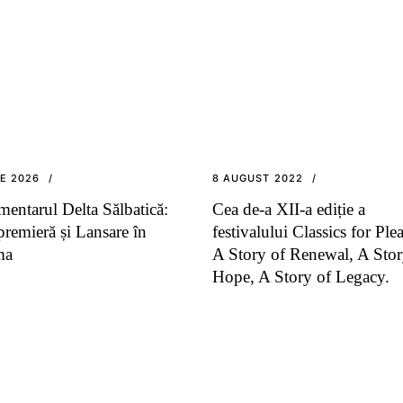
IE 2026
8 AUGUST 2022
entarul Delta Sălbatică:
Cea de-a XII-a ediție a
remieră și Lansare în
festivalului Classics for Ple
ma
A Story of Renewal, A Stor
Hope, A Story of Legacy.