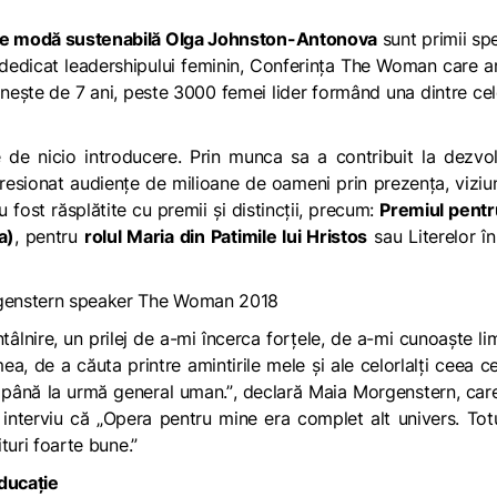
a de modă sustenabilă Olga Johnston-Antonova
sunt primii sp
 dedicat leadershipului feminin, Conferința The Woman care a
unește de 7 ani, peste 3000 femei lider formând una dintre ce
 de nicio introducere. Prin munca sa a contribuit la dezvo
impresionat audiențe de milioane de oameni prin prezența, viziu
u fost răsplătite cu premii şi distincţii, precum:
Premiul pentr
a)
, pentru
rolul Maria din Patimile lui Hristos
sau Literelor î
ntâlnire, un prilej de a-mi încerca forţele, de a-mi cunoaşte lim
ea, de a căuta printre amintirile mele şi ale celorlalţi ceea c
e până la urmă general uman.”
, declară Maia Morgenstern, car
interviu că „
Opera pentru mine era complet alt univers. Tot
ituri foarte bune
.”
educație