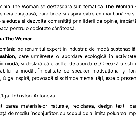
Feminin The Woman se desfășoară sub tematica
The Woman 
emeia curajoasă, care tinde și aspiră către ce mai bună vers
 a educa și dezvolta comunități prin liderii de opinie, împărt
bază pentru o societate sănătoasă.
cena The Woman
mânia pe renumitul expert în industria de modă sustenabil
ashion
, care urmărește o abordare ecologică în activitate
în modă, și declară că o astfel de abordare „
Creează o schi
abilul la modă
”. În calitate de speaker motivațional și fo
ă, Olga inspiră, provoacă și schimbă mentalități, este o preze
izarea materialelor naturale, reciclarea, design textil ca
ață de mediul înconjurător, cu scopul de a limita poluarea imp