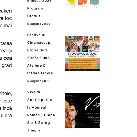
Enescu 2026 |
Program
eakeri
Gratuit
re loc
6 august 2026
le mai
Festivalul
ltarea
Cinemascop
nea și
Eforie Sud
u cea
2026: Filme,
n grad
Ateliere &
Intrare Libera
5 august 2026
Vivaldi:
itele,
e este
Anotimpurile
e încă
la Ateneul
ul era
Român | Diana
Sar & String
Theory