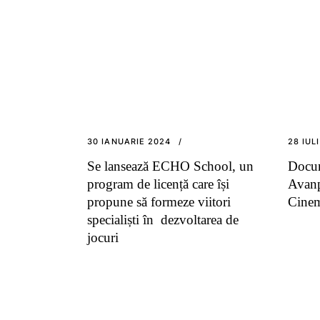
30 IANUARIE 2024
28 IUL
Se lansează ECHO School, un
Docum
program de licență care își
Avanp
propune să formeze viitori
Cine
specialiști în dezvoltarea de
jocuri