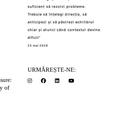
suficient să rezolvi probleme.
Trebuie să înțelegi direcția, să
anticipezi și să păstrezi echilibrul
chiar și atunci când contextul devine
dificil”
25 mai 2026
URMĂREȘTE-NE:
asure:
y of