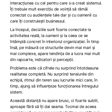
interacțiunea cu cei pentru care s-a creat sistemul.
Îți trebuie mult exercițiu de voință să rămâi
conectat cu audiențele tale dar și cu oamenii cu
care îți construiești businessul.
La început, deciziile sunt foarte conectate la
activitatea reală, la oameni și la ceea ce se
întâmplă concret în interiorul organizației. În timp
însă, pe măsură ce structurile devin mai mari și
mai complexe, apare tendința de a lucra mai mult
din rapoarte, indicatori și percepții.
Problema este că cifrele nu surprind întotdeauna
realitatea completă. Nu surprind tensiunile din
echipă, ritmul din teren sau lucrurile mici care, în
timp, ajung să influențeze funcționarea întregului
sistem.
Această distanță nu apare brusc, ci foarte subtil,
aproape fără să îți dai seama. Tocmai de aceea