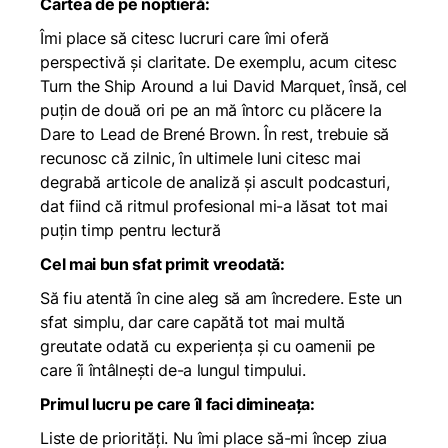
Cartea de pe noptieră:
Îmi place să citesc lucruri care îmi oferă
perspectivă și claritate. De exemplu, acum citesc
Turn the Ship Around a lui David Marquet, însă, cel
puțin de două ori pe an mă întorc cu plăcere la
Dare to Lead de Brené Brown. În rest, trebuie să
recunosc că zilnic, în ultimele luni citesc mai
degrabă articole de analiză și ascult podcasturi,
dat fiind că ritmul profesional mi-a lăsat tot mai
puțin timp pentru lectură
Cel mai bun sfat primit vreodată:
Să fiu atentă în cine aleg să am încredere. Este un
sfat simplu, dar care capătă tot mai multă
greutate odată cu experiența și cu oamenii pe
care îi întâlnești de-a lungul timpului.
Primul lucru pe care îl faci dimineața:
Liste de priorități. Nu îmi place să-mi încep ziua