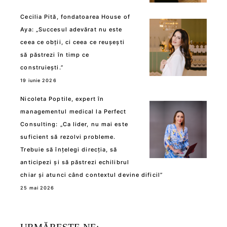
Cecilia Pită, fondatoarea House of
Aya: „Succesul adevărat nu este
ceea ce obții, ci ceea ce reușești
să păstrezi în timp ce
construiești.”
19 iunie 2026
Nicoleta Poptile, expert în
managementul medical la Perfect
Consulting: „Ca lider, nu mai este
suficient să rezolvi probleme.
Trebuie să înțelegi direcția, să
anticipezi și să păstrezi echilibrul
chiar și atunci când contextul devine dificil”
25 mai 2026