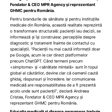
Fondator & CEO MPR Agency și reprezentant
GHMC pentru România.
Pentru brandurile de sănătate și pentru instituțiile
medicale din România, această realitate reprezintă
o transformare structurală: pacienții iau decizii, se
informează și își construiesc percepțiile despre
diagnostic și tratament înainte de contactul cu
specialiștii. ”
Pacienții nu mai caută informații doar
pe Google, acum le cer direct platformelor
precum ChatGPT. Când termeni precum
<simptome> și <sănătate mintală> sunt în topul
global al căutărilor, devine clar că oamenii caută
ghidaj, răspunsuri și încredere. Iar comunicarea
medicală are responsabilitatea de a fi prezentă
acolo unde sunt pacienții”
, declară Andreea
Cristea, Fondator & CEO MPR Agency și
reprezentant GHMC pentru România.
Educația medicală și disease awareness trebuie