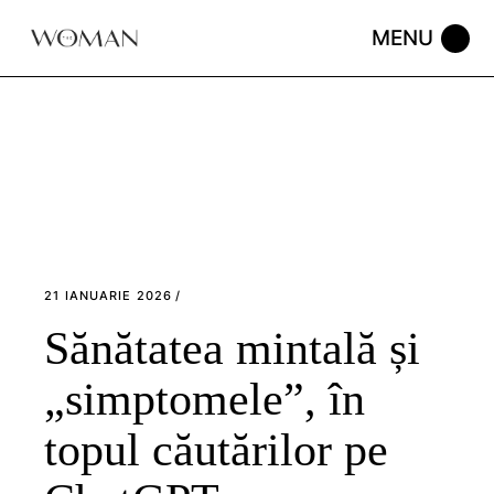
Skip
to
the
content
21 IANUARIE 2026
Sănătatea mintală și
„simptomele”, în
topul căutărilor pe