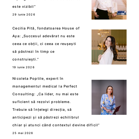
este vizibil”
29 iunie 2026
Cecilia Pită, fondatoarea House of
Aya: „Succesul adevărat nu este
ceea ce obții, ci ceea ce reușești
să păstrezi în timp ce
construiești.”
19 iunie 2026
Nicoleta Poptile, expert în
managementul medical la Perfect
Consulting: „Ca lider, nu mai este
suficient să rezolvi probleme.
Trebuie să înțelegi direcția, să
anticipezi și să păstrezi echilibrul
chiar și atunci când contextul devine dificil”
25 mai 2026