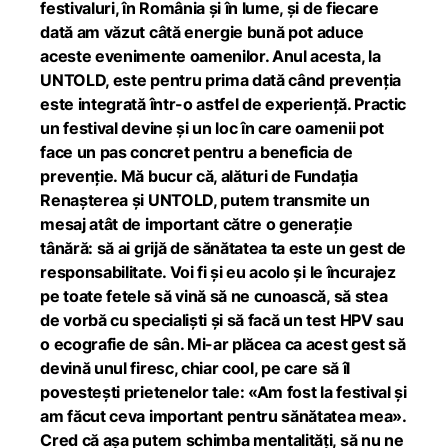
festivaluri, în România și în lume, și de fiecare
dată am văzut câtă energie bună pot aduce
aceste evenimente oamenilor. Anul acesta, la
UNTOLD, este pentru prima dată când prevenția
este integrată într-o astfel de experiență. Practic
un festival devine și un loc în care oamenii pot
face un pas concret pentru a beneficia de
prevenție. Mă bucur că, alături de Fundația
Renașterea și UNTOLD, putem transmite un
mesaj atât de important către o generație
tânără: să ai grijă de sănătatea ta este un gest de
responsabilitate. Voi fi și eu acolo și le încurajez
pe toate fetele să vină să ne cunoască, să stea
de vorbă cu specialiști și să facă un test HPV sau
o ecografie de sân. Mi-ar plăcea ca acest gest să
devină unul firesc, chiar cool, pe care să îl
povestești prietenelor tale: «Am fost la festival și
am făcut ceva important pentru sănătatea mea».
Cred că așa putem schimba mentalități, să nu ne