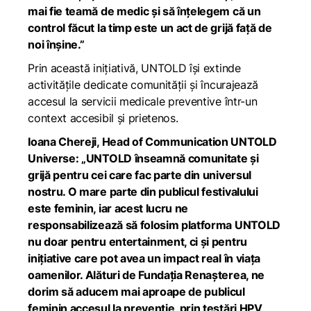
mai fie teamă de medic și să înțelegem că un
control făcut la timp este un act de grijă față de
noi înșine.”
Prin această inițiativă, UNTOLD își extinde
activitățile dedicate comunității și încurajează
accesul la servicii medicale preventive într-un
context accesibil și prietenos.
Ioana Chereji, Head of Communication UNTOLD
Universe:
„UNTOLD înseamnă comunitate și
grijă pentru cei care fac parte din universul
nostru. O mare parte din publicul festivalului
este feminin, iar acest lucru ne
responsabilizează să folosim platforma UNTOLD
nu doar pentru entertainment, ci și pentru
inițiative care pot avea un impact real în viața
oamenilor. Alături de Fundația Renașterea, ne
dorim să aducem mai aproape de publicul
feminin accesul la prevenție, prin testări HPV