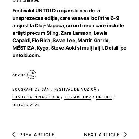
comunitate.
Festivalul UNTOLD a ajuns la cea de-a
unsprezecea ediție, care va avea loc între 6-9
august la Cluj-Napoca, cu un lineup care include
artiști precum Sting, Zara Larsson, Lewis
Capaldi, Flo Rida, Swae Lee, Martin Garrix,
MËSTIZA, Kygo, Steve Aoki și mulți alții. Detalii pe
untold.com.
SHARE
ECOGRAFII DE SÂN
/
FESTIVAL DE MUZICĂ
/
FUNDATIA RENASTEREA
/
TESTARE HPV
/
UNTOLD
/
UNTOLD 2026
PREV ARTICLE
NEXT ARTICLE