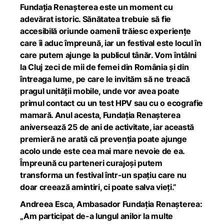
Fundația Renașterea este un moment cu
adevărat istoric. Sănătatea trebuie să fie
accesibilă oriunde oamenii trăiesc experiențe
care îi aduc împreună, iar un festival este locul în
care putem ajunge la publicul tânăr. Vom întâlni
la Cluj zeci de mii de femei din România și din
întreaga lume, pe care le invităm să ne treacă
pragul unității mobile, unde vor avea poate
primul contact cu un test HPV sau cu o ecografie
mamară. Anul acesta, Fundația Renașterea
aniversează 25 de ani de activitate, iar această
premieră ne arată că prevenția poate ajunge
acolo unde este cea mai mare nevoie de ea.
Împreună cu parteneri curajoși putem
transforma un festival într-un spațiu care nu
doar creează amintiri, ci poate salva vieți.”
Andreea Esca, Ambasador Fundația Renașterea:
„Am participat de-a lungul anilor la multe