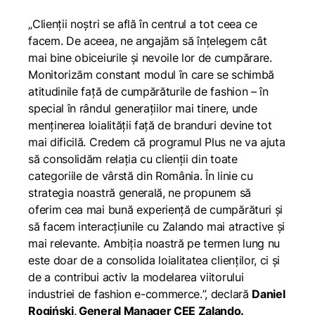
„
Clienții noștri se află în centrul a tot ceea ce
facem. De aceea, ne angajăm să înțelegem cât
mai bine obiceiurile și nevoile lor de cumpărare.
Monitorizăm constant modul în care se schimbă
atitudinile față de cumpărăturile de fashion – în
special în rândul generațiilor mai tinere, unde
menținerea loialității față de branduri devine tot
mai dificilă. Credem că programul Plus ne va ajuta
să consolidăm relația cu clienții din toate
categoriile de vârstă din România. În linie cu
strategia noastră generală, ne propunem să
oferim cea mai bună experiență de cumpărături și
să facem interacțiunile cu Zalando mai atractive și
mai relevante. Ambiția noastră pe termen lung nu
este doar de a consolida loialitatea clienților, ci și
de a contribui activ la modelarea viitorului
industriei de fashion e-commerce.
”, declară
Daniel
Rogiński, General Manager CEE Zalando.