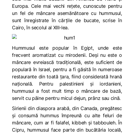
Europa. Cele mai vechi rețete, cunoscute pentru
un fel de mâncare asemănătoare cu hummusul,
sunt înregistrate în cărțile de bucate, scrise în
Cairo, în secolul al XIII-lea.
Hummusul este popular în Egipt, unde este
frecvent aromatizat cu mirodenii. Deși nu este o
mâncare evreiască tradițională, este suficient de
populară în Israel, pentru a fi găsită în numeroase
restaurante din toată țara, fiind considerată hrană
națională. Pentru palestinieni și iordanieni,
hummusul a fost mult timp o mâncare de bază,
servit cu pâine pentru micul dejun, prânz sau cină.
Sirienii din diaspora arabă, din Canada, pregătesc
și consumă hummus împreună cu alte feluri de
mâncare, cum ar fi
falafel, kibbeh
și
tabbouleh
. În
Cipru, hummusul face parte din bucătăria locală,