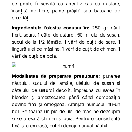
ce poate fi servită ca aperitiv sau ca gustare,
însoțită de lipie, pâine prăjită sau batoane de
crudități.
Ingredientele folosite constau în:
250 gr năut
fiert, scurs, 1 cățel de usturoi, 50 ml ulei de susan,
sucul de la 1/2 lămâie, 1 vârf de cuțit de sare, 1
lingură ulei de măsline, 1 vârf de cuțit de chimen, 1
vârf de cuțit de boia.
Modalitatea de preparare presupune:
punerea
năutului, sucului de lămâie, uleiului de susan și
cățelului de usturoi decojit, împreună cu sarea în
blender și amestecarea până când compoziția
devine fină și omogenă. Aranjați humusul intr-un
bol. Se toarnă un pic de ulei de măsline deasupra
și se presară chimen și boia. Pentru o consistență
fină și cremoasă, puteți decoji manual năutul.