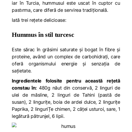
iar în Turcia, hummusul este uscat în cuptor cu
pastırma
, care diferă de servirea tradițională.
Iată trei rețete delicioase:
Hummus în stil turcesc
Este sărac în grăsimi saturate și bogat în fibre și
proteine, având un complex de carbohidrați, care
oferă organismului energie și senzația de
sațietate.
Ingredientele folosite pentru această rețetă
constau în:
480g năut din conservă, 2 linguri de
ulei de măsline, 2 linguri de Tahini (pastă de
susan), 2 lingurițe, boia de ardei dulce, 2 lingurițe
Paprika, 2 linguriȚe chimen, 2 căței usturoi, sare, 1
legătură pătrunjel, 6 lipii.