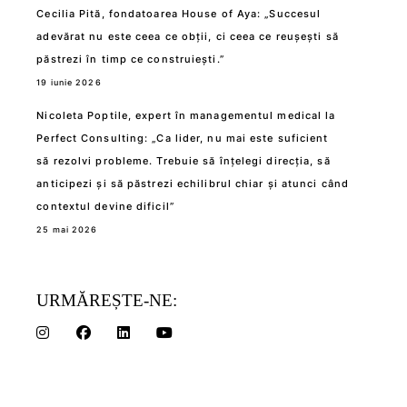
Cecilia Pită, fondatoarea House of Aya: „Succesul
adevărat nu este ceea ce obții, ci ceea ce reușești să
păstrezi în timp ce construiești.”
19 iunie 2026
Nicoleta Poptile, expert în managementul medical la
Perfect Consulting: „Ca lider, nu mai este suficient
să rezolvi probleme. Trebuie să înțelegi direcția, să
anticipezi și să păstrezi echilibrul chiar și atunci când
contextul devine dificil”
25 mai 2026
URMĂREȘTE-NE: