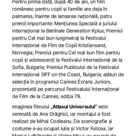
Pentru prima dată, după 40 de ani, un film
românesc pentru copii și familie are deja în
palmares, înainte de lansarea națională, patru
premii importante: Mențiunea Specială a juriului
internațional la Berlinale Generation Kplus; Premiul
pentru Cel mai bun lungmetraj la Festivalul
Internațional de Film de Copii Kristiansand,
Norvegia; Premiul pentru Cel mai bun film pentru
copii și adolescenți la Festivalul Internațional de la
Sofia, Bulgaria; Premiul Publicului de la Festivalul
Internațional SIFF on the Coast, Bulgaria; alături de
selecția în programul Cannes Écrans Juniors,
prezentată pe parcursul Festivalului Internațional
de Film de la Cannes, ediția 79.
Imaginea filmului
„Atlasul Universului”
este
semnată de Ana Drăghici, iar montajul a fost
realizat de Mihai Codleanu. De scenografie și
costume s-au ocupat Iulia și Victor Fulicea, iar
Marius Leftărache și Victor Miu s-au ocupat de