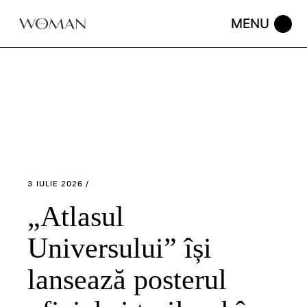
Skip
to
the
content
3 IULIE 2026
„Atlasul
Universului” își
lansează posterul