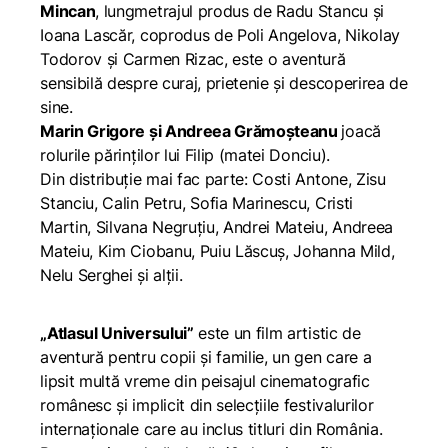
Mincan
, lungmetrajul produs de Radu Stancu și
Ioana Lascăr, coprodus de Poli Angelova, Nikolay
Todorov și Carmen Rizac, este o aventură
sensibilă despre curaj, prietenie și descoperirea de
sine.
Marin Grigore și Andreea Grămoșteanu
joacă
rolurile părinților lui Filip (matei Donciu).
Din distribuție mai fac parte: Costi Antone, Zisu
Stanciu, Calin Petru, Sofia Marinescu, Cristi
Martin, Silvana Negruțiu, Andrei Mateiu, Andreea
Mateiu, Kim Ciobanu, Puiu Lăscuș, Johanna Mild,
Nelu Serghei și alții.
„Atlasul Universului”
este un film artistic de
aventură pentru copii și familie, un gen care a
lipsit multă vreme din peisajul cinematografic
românesc și implicit din selecțiile festivalurilor
internaționale care au inclus titluri din România.