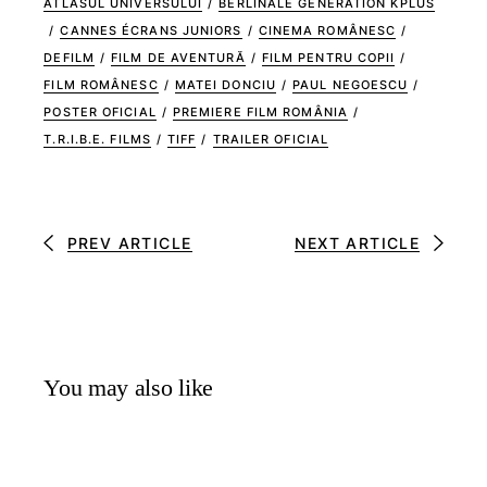
ATLASUL UNIVERSULUI
/
BERLINALE GENERATION KPLUS
/
CANNES ÉCRANS JUNIORS
/
CINEMA ROMÂNESC
/
DEFILM
/
FILM DE AVENTURĂ
/
FILM PENTRU COPII
/
FILM ROMÂNESC
/
MATEI DONCIU
/
PAUL NEGOESCU
/
POSTER OFICIAL
/
PREMIERE FILM ROMÂNIA
/
T.R.I.B.E. FILMS
/
TIFF
/
TRAILER OFICIAL
PREV ARTICLE
NEXT ARTICLE
You may also like