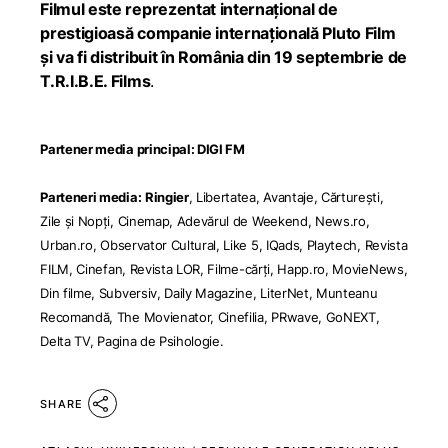
Filmul este reprezentat internațional de
prestigioasă companie internațională Pluto Film
și va fi distribuit în România din 19 septembrie de
T.R.I.B.E. Films
.
Partener media principal:
DIGI FM
Parteneri media:
Ringier
,
Libertatea
,
Avantaje,
Cărturești
,
Zile și Nopți,
Cinemap
,
Adevărul de Weekend
,
News.ro
,
Urban.ro
,
Observator Cultural
,
Like 5
,
IQads
,
Playtech
,
Revista
FILM
,
Cinefan
,
Revista LOR
,
Filme-cărți
,
Happ.ro
,
MovieNews,
Din filme
,
Subversiv
,
Daily Magazine
,
LiterNet
,
Munteanu
Recomandă
,
The Movienator
,
Cinefilia
,
PRwave
,
GoNEXT
,
Delta TV
,
Pagina de Psihologie
.
SHARE