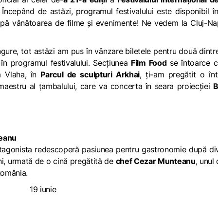
! Începând de astăzi, programul festivalului este disponibil î
apă vânătoarea de filme și evenimente! Ne vedem la Cluj-Na
ngure, tot astăzi am pus în vânzare biletele pentru două dintr
în programul festivalului. Secțiunea
Film Food
se întoarce c
la Vlaha, în
Parcul de sculpturi Arkhai
, ți-am pregătit o înt
maestru al țambalului, care va concerta în seara proiecției
B
eanu
tagonista redescoperă pasiunea pentru gastronomie după div
ni, urmată de o cină pregătită de
chef Cezar Munteanu
, unul 
 România.