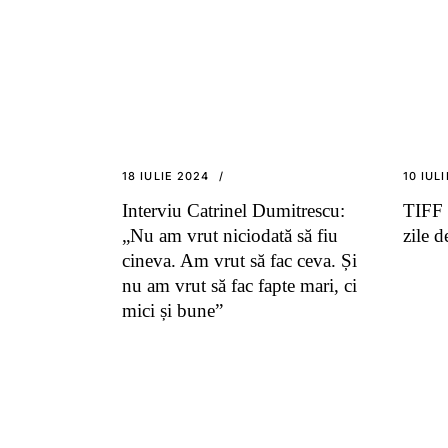
18 IULIE 2024
10 IUL
Interviu Catrinel Dumitrescu:
TIFF 
„Nu am vrut niciodată să fiu
zile d
cineva. Am vrut să fac ceva. Și
nu am vrut să fac fapte mari, ci
mici și bune”