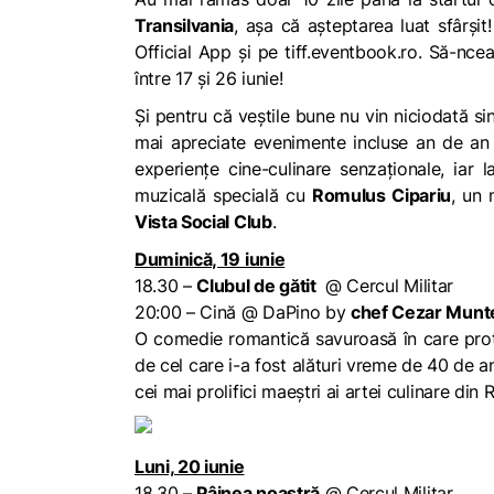
Transilvania
, așa că așteptarea luat sfârșit
Official App și pe
tiff.eventbook.ro
. Să-nce
între 17 și 26 iunie!
Și pentru că veștile bune nu vin niciodată si
mai apreciate evenimente incluse an de an 
experiențe cine-culinare senzaționale, iar 
muzicală specială cu
Romulus Cipariu
, un 
Vista Social Club
.
Duminică, 19 iunie
18.30 –
Clubul de gătit
@ Cercul Militar
20:00 – Cină @ DaPino by
chef Cezar Munt
O comedie romantică savuroasă în care pro
de cel care i-a fost alături vreme de 40 de a
cei mai prolifici maeștri ai artei culinare din
Luni, 20 iunie
18.30 –
Pâinea noastră
@ Cercul Militar