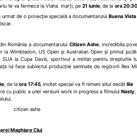
riu te va fermeca la Vlaha marți, pe
21 iunie
, de la
ora 20:3
fi urmat de o proiecție specială a documentarului
Buena Vista
Oscar.
ie din România a documentarului
Citizen Ashe
, incredibila pov
ider la Wimbledon, US Open şi Australian Open şi primul jucă
 SUA la Cupa Davis, sportivul a militat pentru drepturile t
iața lui face subiectul producției semnate de regizorii Rex Mil
ie
, de la
ora 17:45
, invitat special va fi nimeni altul decât
Ilie
re cu public a unei versiuni work in progress a filmului
Nasty
,
lului.
erei Maghiare Cluj