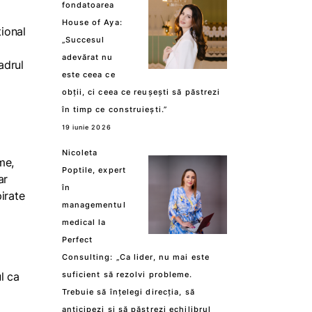
fondatoarea
House of Aya:
țional
„Succesul
adevărat nu
adrul
este ceea ce
obții, ci ceea ce reușești să păstrezi
în timp ce construiești.”
19 iunie 2026
Nicoleta
me,
Poptile, expert
ar
în
pirate
managementul
medical la
Perfect
Consulting: „Ca lider, nu mai este
l ca
suficient să rezolvi probleme.
Trebuie să înțelegi direcția, să
anticipezi și să păstrezi echilibrul