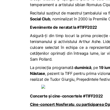
temperament a artistului sibian Romulus Cipa
Recitalul susținut de maestrul țambalului va 
Social Club
, nominalizat în 2000 la Premiile 
Evenimente de neratat la #TIFF2022
Asigură-ți din timp locuri la prima proiecț
tenismanului și activistului Arthur Ashe. L
culoare selectat în echipa ce a reprezentat
cetățenilor oprimați din întreaga lume, iar v
Sam Pollard.
La proiecția programată
duminică
, pe
19 iun
Năstase
, pezent la TIFF pentru prima viziona
realizat de Tudor Giurgiu, Președintele festiva
Concerte și cine-concertele #TIFF2022
Cine-concert Nosferatu, cu participarea Op