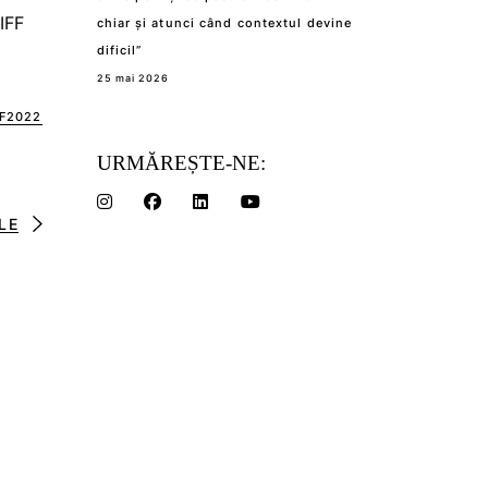
TIFF
chiar și atunci când contextul devine
dificil”
25 mai 2026
FF2022
URMĂREȘTE-NE:
LE