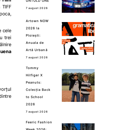
UNTOLD ONE
n TIFF
7 august 2026
poca,
Artown NOW
2026 la
e cele
Ploiești:
u trei
Anuala de
âlnire
Artă Urbană
uena
7 august 2026
Tommy
Hilfiger X
Peanuts:
orțul
Colecția Back
dintre
to School
2026
7 august 2026
Feeric Fashion
Week 2026: