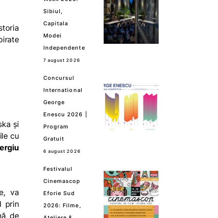
Sibiul,
Capitala
storia
Modei
pirate
Independente
7 august 2026
Concursul
International
George
Enescu 2026 |
ska și
Program
ile cu
Gratuit
ergiu
6 august 2026
Festivalul
Cinemascop
e, va
Eforie Sud
d prin
2026: Filme,
ină de
Ateliere &