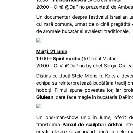
20:00 – Cină @DaPino prezentată de Ambasad
Un documentar despre festivalul israelian un
culinară comună, urmat de o cină pregătită d
de aromele bucătăriei evreiești tradiționale.
Marți, 21 iunie
19:00 –
Spirit nordic
@ Cercul Militar
20:00 – Cină @DaPino by chef Sergiu Giulea
Distins cu două Stele Michelin,
Koks
a deven
echipa sa reinterpretează bucătăria tradiționa
hobbiți. Filmul spune povestea lor, iar pro
Giulean
, care face magie în bucătăria DaPino
Un one-man-show unic în lume, oferit de
transforma
Parcul de sculpturi Arkhai
înt
creații clasice și ajungând până la cele m