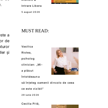
0
.
Intrare Libera
5 august 2026
MUST READ:
este a
tor de
uturor
Vasilica
ler și
Ristea,
psiholog
clinician: „Mi-
a plăcut
întotdeauna
să înțeleg oamenii dincolo de ceea
ce este vizibil”
29 iunie 2026
Cecilia Pită,