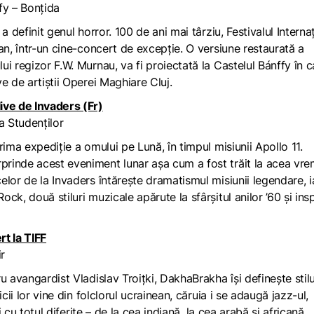
fy – Bonțida
 definit genul horror. 100 de ani mai târziu, Festivalul Interna
an, într-un cine-concert de excepție. O versiune restaurată a
i regizor F.W. Murnau, va fi proiectată la Castelul Bánffy în c
e de artiștii Operei Maghiare Cluj.
ve de Invaders (Fr)
a Studenților
rima expediție a omului pe Lună, în timpul misiunii Apollo 11.
rinde acest eveniment lunar așa cum a fost trăit la acea vre
lor de la Invaders întărește dramatismul misiunii legendare, i
k, două stiluri muzicale apărute la sfârșitul anilor ’60 și ins
t la TIFF
r
u avangardist Vladislav Troițki, DakhaBrakha își definește stilu
cii lor vine din folclorul ucrainean, căruia i se adaugă jazz-ul,
i cu totul diferite – de la cea indiană, la cea arabă și africană.