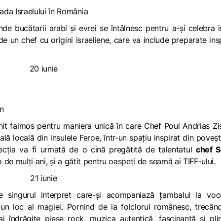
a Israelului în România
de bucătarii arabi și evrei se întâlnesc pentru a-și celebra i
e un chef cu origini israeliene, care va include preparate ins
n
it faimos pentru maniera unică în care Chef Poul Andrias Zi
lă locală din insulele Feroe, într-un spațiu inspirat din poveșt
iecția va fi urmată de o cină pregătită de talentatul
chef S
 de mulți ani, și a gătit pentru oaspeți de seamă ai TIFF-ului.
 singurul interpret care-și acompaniază țambalul la voc
r-un loc al magiei. Pornind de la folclorul românesc, trecân
ai îndrăgite piese rock, muzica autentică, fascinantă și pl