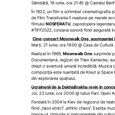
Sâmbătă, 18 iunie, ora 21:45 @ Castelul Bánf
În 1922, un film a schimbat cinematografia și a
de Film Transilvania îl readuce pe marele ecr
filmului
NOSFERATU
, capodopera legendarulu
#TIFF2022, coloana sonoră fiind asigurată liv
Cine-concert Moonwalk One, acompaniat li
Marți, 21 iunie, ora 19:00 @ Casa de Cultură 
Realizat în 1969,
Moonwalk One
surprinde p
Documentarul, regizat de Theo Kamecke, surp
drept o aventură umană incredibilă. Muzica ce
compoziția este nuanțată de Kraut și Space Roc
din explorarea spațiului.
Ucrainenii de la DakhaBrakha revin în concer
Joi, 23 iunie, ora 20:00 @ Iulius Parc Open Ai
Fondată în 2004 la Kiev de regizorul de teatr
fiind „haos etnic”/ „ethnic chaos”. Esența muzi
trance-ul, ritmurile și instrumentele din cultur