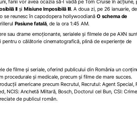
uni, fanii vor avea ocazia să-l vadă pe Tom Cruise în acțiune,
ibilă II
și
Misiune Imposibilă III
. A doua zi, pe 26 ianuarie, de
ro se reunesc în capodopera hollywoodiană
O schema de
illerul
Pasiune fatală
, de la ora 1:45 AM.
illere sau drame emoționante, serialele și filmele de pe AXN sun
 pentru o călătorie cinematografică, plină de experiențe de
e de filme și seriale, oferind publicului din România un conțin
um procedurale și medicale, precum și filme de mare succes.
roducții americane precum Recrutul, Recrutul: Agent Special, F
ted, NCIS: Anchetă Miltară, Bosch, Doctorul cel Bun, CSI: Crime
apreciate de publicul român.