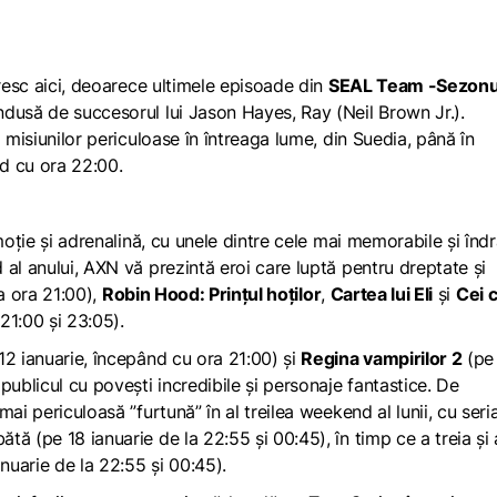
presc aici, deoarece ultimele episoade din
S
EAL Team
-Sezonu
dusă de succesorul lui Jason Hayes, Ray (Neil Brown Jr.).
 misiunilor periculoase în întreaga lume, din Suedia, până în
nd cu ora 22:00.
moție și adrenalină, cu unele dintre cele mai memorabile și înd
al anului, AXN vă prezintă eroi care luptă pentru dreptate și
a ora 21:00),
Robin Hood: Prințul hoților
,
Cartea lui Eli
și
Cei 
21:00 și 23:05).
12 ianuarie, începând cu ora 21:00) și
Regina vampirilor 2
(pe
publicul cu povești incredibile și personaje fantastice. De
ai periculoasă ”furtună” în al treilea weekend al lunii, cu seri
tă (pe 18 ianuarie de la 22:55 și 00:45), în timp ce a treia și 
nuarie de la 22:55 și 00:45).