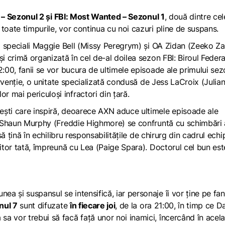
ii – Sezonul 2 și FBI: Most Wanted – Sezonul 1
, două dintre ce
toate timpurile, vor continua cu noi cazuri pline de suspans.
ii speciali Maggie Bell (Missy Peregrym) și OA Zidan (Zeeko Za
și crimă organizată în cel de-al doilea sezon
FBI:
Biroul Federa
:00, fanii se vor bucura de ultimele episoade ale primului se
ervenție, o unitate specializată condusă de Jess LaCroix (Julia
 mai periculoși infractori din țară.
ești care inspiră, deoarece AXN aduce ultimele episoade ale
 Shaun Murphy (Freddie Highmore) se confruntă cu schimbări 
să țină în echilibru responsabilitățile de chirurg din cadrul echi
iitor tată, împreună cu Lea (Paige Spara).
Doctorul cel bun
est
și suspansul se intensifică, iar personaje îi vor ține pe fani 
nul 7
sunt difuzate
în fiecare joi
, de la ora 21:00, în timp ce D
a vor trebui să facă față unor noi inamici, încercând în acela