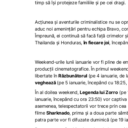
timp să își protejeze familiile și pe cei dragi.
Acțiunea și aventurile criminalistice nu se o
aduc noi amenințări pentru echipa Bravo, con
Împreună, ei continuă să facă față crimelor și
Thailanda și Honduras,
în fiecare joi
, începâ
Weekend-urile lunii ianuarie vor fi pline de e
producții cinematografice. În primul weekend 
libertate în
Răzbunătorul
(pe 4 ianuarie, de l
veghează
(pe 5 ianuarie, începând cu 18:25, 
În al doilea weekend,
Legenda lui Zorro
(pe 
ianuarie, începând cu ora 23:50) vor captiva 
asemenea, telespectatorii vor trece prin cea m
filme
Sharknado
, prima și a doua parte sâmbă
patra parte vor fi difuzate duminică (pe 19 ia