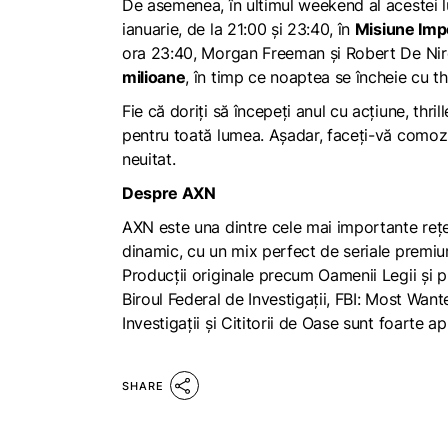
De asemenea, în ultimul weekend al acestei l
ianuarie, de la 21:00 și 23:40, în
Misiune Impos
ora 23:40, Morgan Freeman și Robert De Ni
milioane
, în timp ce noaptea se încheie cu thr
Fie că doriți să începeți anul cu acțiune, thr
pentru toată lumea. Așadar, faceți-vă comozi
neuitat.
Despre AXN
AXN este una dintre cele mai importante rețel
dinamic, cu un mix perfect de seriale premi
Producții originale precum Oamenii Legii și p
Biroul Federal de Investigații, FBI: Most Wan
Investigații și Cititorii de Oase sunt foarte 
SHARE