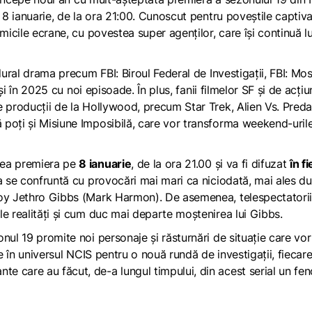
n 8 ianuarie, de la ora 21:00. Cunoscut pentru poveștile captiv
micile ecrane, cu povestea super agenților, care își continuă l
ural drama
precum
FBI: Biroul Federal de Investigații
,
FBI: Mos
i în 2025 cu noi episoade. În plus, fanii filmelor SF și de acțiu
te producții de la Hollywood, precum
Star Trek
,
Alien Vs. Preda
 poți
și
Misiune Imposibilă
, care vor transforma weekend-urile
ea premiera pe
8 ianuarie
, de la ora 21.00 și va fi difuzat
în f
a se confruntă cu provocări mai mari ca niciodată, mai ales d
roy Jethro Gibbs (Mark Harmon). De asemenea, telespectatorii
e realități și cum duc mai departe moștenirea lui Gibbs.
nul 19 promite noi personaje și răsturnări de situație care vor
e în universul
NCIS
pentru o nouă rundă de investigații, fiecar
e care au făcut, de-a lungul timpului, din acest serial un f