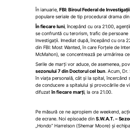
În ianuarie,
FBI: Biroul Federal de Investigaț
populare seriale de tip
procedural drama
din 
În fiecare luni
, începând cu ora 21:00, agenț
se confruntă cu terorism, trafic de persoane 
Investigații
. Imediat după, începând cu ora 22
din
FBI: Most Wanted
, în care Forțele de Int
McMahon), se concentrează pe urmărirea celor
Serile de marți vor aduce, de asemenea, pov
sezonului 7 din
Doctorul cel bun
. Acum, Dr.
în viața personală, cât și la spital, încercând 
de conducere a spitalului și provocările de v
difuzat
în fiecare marți
, la ora 21.00.
Pe măsură ce ne apropiem de weekend, acțiunea 
de ecrane. Noi episoade din
S.W.A.T.
– Sezo
„Hondo” Harrelson (Shemar Moore) și echipa s