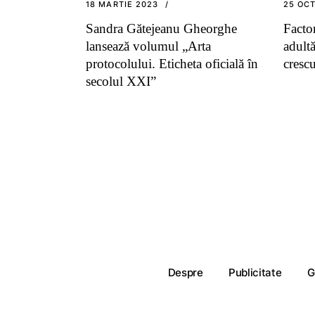
18 MARTIE 2023
25 OC
Sandra Gătejeanu Gheorghe
Facto
lansează volumul „Arta
adultă
protocolului. Eticheta oficială în
cresc
secolul XXI”
Despre
Publicitate
G