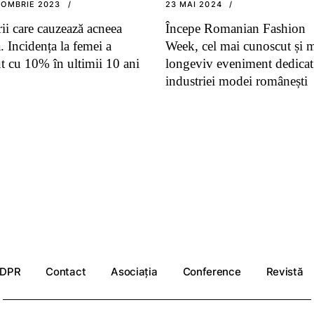
TOMBRIE 2023
23 MAI 2024
rii care cauzează acneea
Începe Romanian Fashion
. Incidența la femei a
Week, cel mai cunoscut și 
ut cu 10% în ultimii 10 ani
longeviv eveniment dedicat
industriei modei românești
DPR
Contact
Asociația
Conference
Revistă