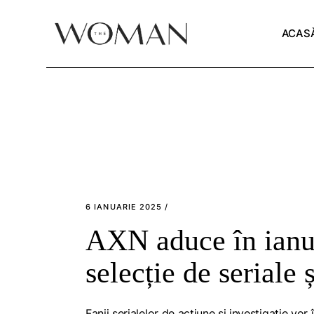
Skip
to
the
ACAS
content
6 IANUARIE 2025
AXN aduce în ianu
selecție de seriale 
Fanii serialelor de acțiune și investigație v