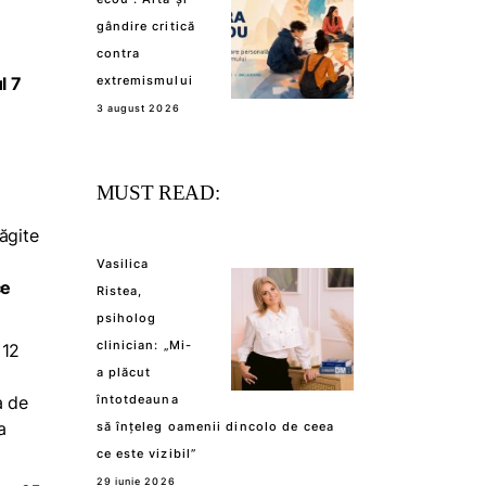
gândire critică
contra
l 7
extremismului
3 august 2026
MUST READ:
răgite
Vasilica
ce
Ristea,
psiholog
clinician: „Mi-
 12
a plăcut
a de
întotdeauna
a
să înțeleg oamenii dincolo de ceea
ce este vizibil”
29 iunie 2026