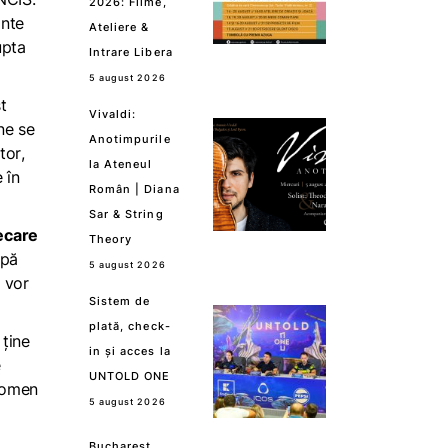
2026: Filme,
ante
Ateliere &
upta
Intrare Libera
5 august 2026
t
Vivaldi:
ne se
Anotimpurile
tor
,
la Ateneul
 în
Român | Diana
Sar & String
iecare
Theory
upă
5 august 2026
 vor
Sistem de
plată, check-
 ține
in și acces la
e
UNTOLD ONE
enomen
5 august 2026
Bucharest