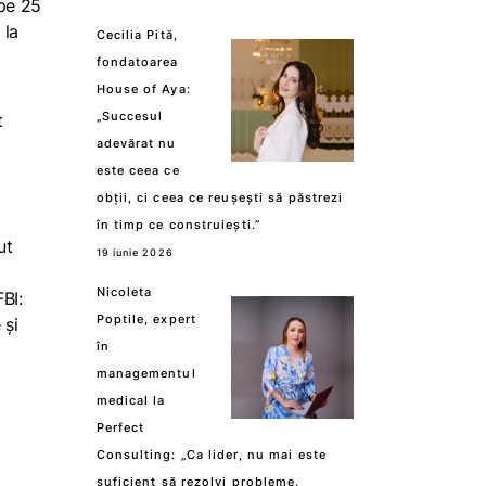
 pe 25
 la
Cecilia Pită,
fondatoarea
House of Aya:
„Succesul
t
adevărat nu
este ceea ce
obții, ci ceea ce reușești să păstrezi
în timp ce construiești.”
ut
19 iunie 2026
Nicoleta
BI:
Poptile, expert
 și
în
managementul
medical la
Perfect
Consulting: „Ca lider, nu mai este
suficient să rezolvi probleme.