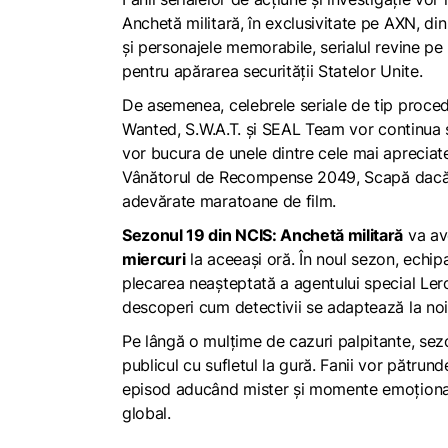
Anchetă militară
, în exclusivitate pe AXN, di
și personajele memorabile, serialul revine pe 
pentru apărarea securității Statelor Unite.
De asemenea, celebrele seriale de tip
proced
Wanted
,
S.W.A.T.
și
SEAL Team
vor continua ș
vor bucura de unele dintre cele mai aprecia
Vânătorul de Recompense 2049
,
Scapă dacă
adevărate maratoane de film.
Sezonul 19 din
NCIS: Anchetă militară
va av
miercuri
la aceeași oră. În noul sezon, echip
plecarea neașteptată a agentului special Le
descoperi cum detectivii se adaptează la noil
Pe lângă o mulțime de cazuri palpitante, sezo
publicul cu sufletul la gură. Fanii vor pătrund
episod aducând mister și momente emoționant
global.