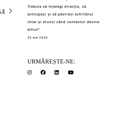
Trebuie să înțelegi direcția, să
LE
anticipezi și să păstrezi echilibrul
chiar și atunci când contextul devine
dificil”
25 mai 2026
URMĂREȘTE-NE: