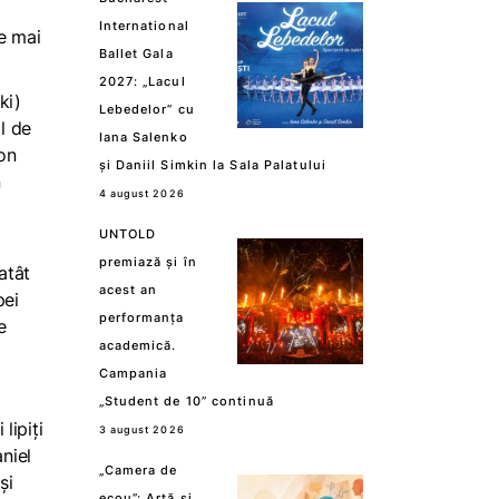
International
le mai
Ballet Gala
2027: „Lacul
ki)
Lebedelor” cu
l de
Iana Salenko
zon
și Daniil Simkin la Sala Palatului
n
4 august 2026
UNTOLD
premiază și în
atât
acest an
pei
performanța
e
academică.
Campania
„Student de 10” continuă
lipiți
3 august 2026
aniel
„Camera de
și
ecou”: Artă și