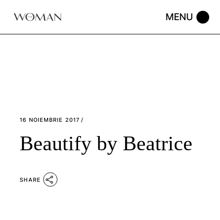
Skip
to
the
content
16 NOIEMBRIE 2017
Beautify by Beatrice
SHARE