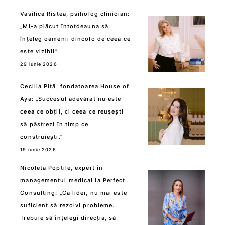
Vasilica Ristea, psiholog clinician:
„Mi-a plăcut întotdeauna să
înțeleg oamenii dincolo de ceea ce
este vizibil”
29 iunie 2026
Cecilia Pită, fondatoarea House of
Aya: „Succesul adevărat nu este
ceea ce obții, ci ceea ce reușești
să păstrezi în timp ce
construiești.”
19 iunie 2026
Nicoleta Poptile, expert în
managementul medical la Perfect
Consulting: „Ca lider, nu mai este
suficient să rezolvi probleme.
Trebuie să înțelegi direcția, să