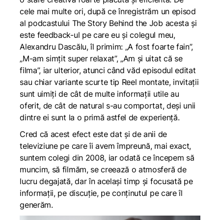
cele mai multe ori, după ce înregistrăm un episod
al podcastului The Story Behind the Job acesta și
este feedback-ul pe care eu și colegul meu,
Alexandru Dascălu, îl primim: „A fost foarte fain”,
„M-am simțit super relaxat”, „Am și uitat că se
filma”, iar ulterior, atunci când văd episodul editat
sau chiar variante scurte tip Reel montate, invitații
sunt uimiți de cât de multe informații utile au
oferit, de cât de natural s-au comportat, deși unii
dintre ei sunt la o primă astfel de experiență.
Cred că acest efect este dat și de anii de
televiziune pe care îi avem împreună, mai exact,
suntem colegi din 2008, iar odată ce începem să
muncim, să filmăm, se creează o atmosferă de
lucru degajată, dar în același timp și focusată pe
informații, pe discuție, pe conținutul pe care îl
generăm.