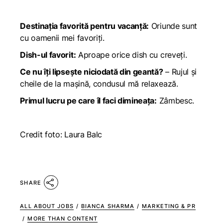
Destinația favorită pentru vacanță:
Oriunde sunt
cu oamenii mei favoriți.
Dish-ul favorit:
Aproape orice dish cu creveți.
Ce nu îți lipsește niciodată din geantă?
– Rujul și
cheile de la mașină, condusul mă relaxează.
Primul lucru pe care îl faci dimineața:
Zâmbesc.
Credit foto: Laura Balc
SHARE
ALL ABOUT JOBS
/
BIANCA SHARMA
/
MARKETING & PR
/
MORE THAN CONTENT