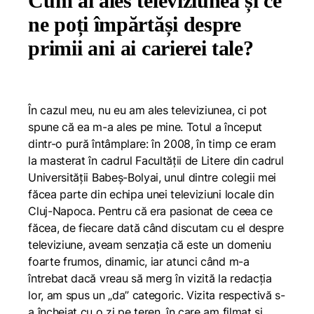
Cum ai ales televiziunea și ce
ne poți împărtăși despre
primii ani ai carierei tale?
În cazul meu, nu eu am ales televiziunea, ci pot
spune că ea m-a ales pe mine. Totul a început
dintr-o pură întâmplare: în 2008, în timp ce eram
la masterat în cadrul Facultății de Litere din cadrul
Universității Babeș-Bolyai, unul dintre colegii mei
făcea parte din echipa unei televiziuni locale din
Cluj-Napoca. Pentru că era pasionat de ceea ce
făcea, de fiecare dată când discutam cu el despre
televiziune, aveam senzația că este un domeniu
foarte frumos, dinamic, iar atunci când m-a
întrebat dacă vreau să merg în vizită la redacția
lor, am spus un „da” categoric. Vizita respectivă s-
a încheiat cu o zi pe teren, în care am filmat și