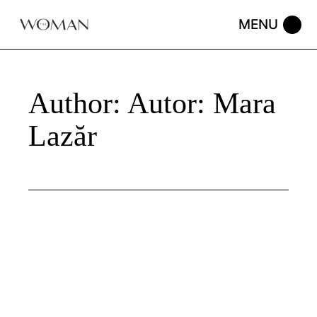
Skip
to
the
content
Author: Autor: Mara
Lazăr