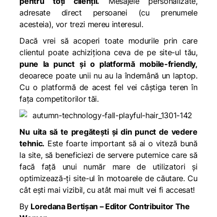
pentru toți clienții.
Mesajele personalizate,
adresate direct persoanei (cu prenumele
acesteia), vor trezi mereu interesul.
Dacă vrei să acoperi toate modurile prin care
clientul poate achiziționa ceva de pe site-ul tău,
pune la punct
și o platformă mobile-friendly,
deoarece poate unii nu au la îndemână un laptop.
Cu o platformă de acest fel vei câștiga teren în
fața competitorilor tăi.
Nu uita să te pregătești și din punct de vedere
tehnic.
Este foarte important să ai o viteză bună
la site, să beneficiezi de servere puternice care să
facă față unui număr mare de utilizatori și
optimizează-ți site-ul în motoarele de căutare. Cu
cât ești mai vizibil, cu atât mai mult vei fi accesat!
By
Loredana Bertișan – Editor Contribuitor The