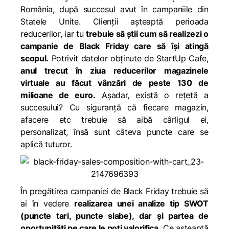
România, după succesul avut în campaniile din
Statele Unite. Clienții așteaptă perioada
reducerilor, iar tu
trebuie să știi cum să realizezi o
campanie de Black Friday care să își atingă
scopul.
Potrivit datelor obținute de StartUp Cafe,
anul trecut în ziua reducerilor magazinele
virtuale au făcut vânzări de peste 130 de
milioane de euro.
Așadar, există o rețetă a
succesului? Cu siguranță că fiecare magazin,
afacere etc trebuie să aibă cârligul ei,
personalizat, însă sunt câteva puncte care se
aplică tuturor.
În pregătirea campaniei de Black Friday trebuie să
ai în vedere
realizarea unei analize tip SWOT
(puncte tari, puncte slabe), dar și partea de
oportunități pe care le poți valorifica.
Ce așteaptă