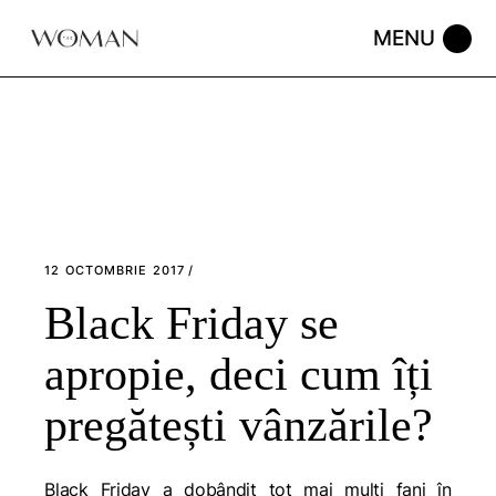
Skip
to
the
content
12 OCTOMBRIE 2017
Black Friday se
apropie, deci cum îți
pregătești vânzările?
Black Friday a dobândit tot mai mulți fani în