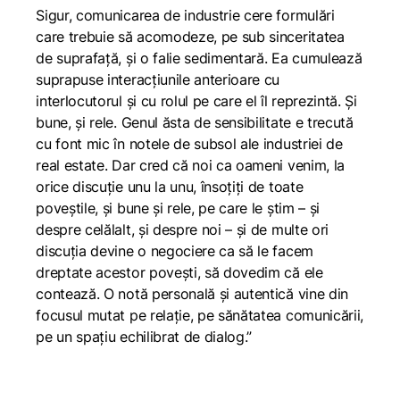
Sigur, comunicarea de industrie cere formulări
care trebuie să acomodeze, pe sub sinceritatea
de suprafață, și o falie sedimentară. Ea cumulează
suprapuse interacțiunile anterioare cu
interlocutorul și cu rolul pe care el îl reprezintă. Și
bune, și rele. Genul ăsta de sensibilitate e trecută
cu font mic în notele de subsol ale industriei de
real estate. Dar cred că noi ca oameni venim, la
orice discuție unu la unu, însoțiți de toate
poveștile, și bune și rele, pe care le știm – și
despre celălalt, și despre noi – și de multe ori
discuția devine o negociere ca să le facem
dreptate acestor povești, să dovedim că ele
contează. O notă personală și autentică vine din
focusul mutat pe relație, pe sănătatea comunicării,
pe un spațiu echilibrat de dialog.”