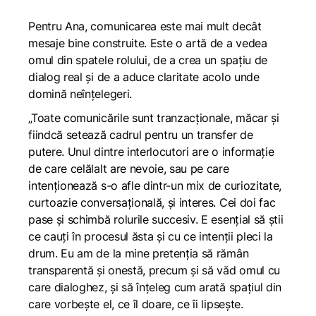
Pentru Ana, comunicarea este mai mult decât
mesaje bine construite. Este o artă de a vedea
omul din spatele rolului, de a crea un spațiu de
dialog real și de a aduce claritate acolo unde
domină neînțelegeri.
„Toate comunicările sunt tranzacționale, măcar și
fiindcă setează cadrul pentru un transfer de
putere. Unul dintre interlocutori are o informație
de care celălalt are nevoie, sau pe care
intenționează s-o afle dintr-un mix de curiozitate,
curtoazie conversațională, și interes. Cei doi fac
pase și schimbă rolurile succesiv. E esențial să știi
ce cauți în procesul ăsta și cu ce intenții pleci la
drum. Eu am de la mine pretenția să rămân
transparentă și onestă, precum și să văd omul cu
care dialoghez, și să înțeleg cum arată spațiul din
care vorbește el, ce îl doare, ce îi lipsește.