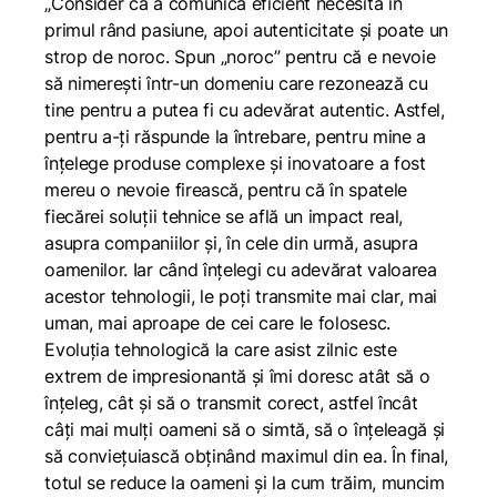
„Consider că a comunica eficient necesită în
primul rând pasiune, apoi autenticitate și poate un
strop de noroc. Spun „noroc” pentru că e nevoie
să nimerești într-un domeniu care rezonează cu
tine pentru a putea fi cu adevărat autentic. Astfel,
pentru a-ți răspunde la întrebare, pentru mine a
înțelege produse complexe și inovatoare a fost
mereu o nevoie firească, pentru că în spatele
fiecărei soluții tehnice se află un impact real,
asupra companiilor și, în cele din urmă, asupra
oamenilor. Iar când înțelegi cu adevărat valoarea
acestor tehnologii, le poți transmite mai clar, mai
uman, mai aproape de cei care le folosesc.
Evoluția tehnologică la care asist zilnic este
extrem de impresionantă și îmi doresc atât să o
înțeleg, cât și să o transmit corect, astfel încât
câți mai mulți oameni să o simtă, să o înțeleagă și
să conviețuiască obținând maximul din ea. În final,
totul se reduce la oameni și la cum trăim, muncim