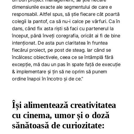
dimensiunile exacte ale segmentului de care e
responsabil. Altfel spus, să știe fiecare cât poartă
colegii la pantof, ca să nu-i calce pe vârfuri. Ca în
dans, când fix asta riști să faci cu partenerul la
început, până înveți coregrafia, oricât ai fi de bine
intenționat. De asta pun claritatea în fruntea
fiecărui proiect, pe post de steag. Iar când se
încâlcesc obiectivele, ceea ce se întâmplă fără
excepție, mă dau un pas în spate față de execuție
& implementare și țin să ne oprim să punem
ordine înapoi în încotro și de ce.”
Își alimentează creativitatea
cu cinema, umor și o doză
sănătoasă de curiozitate: