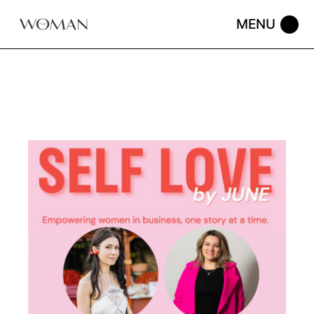
Skip
to
the
content