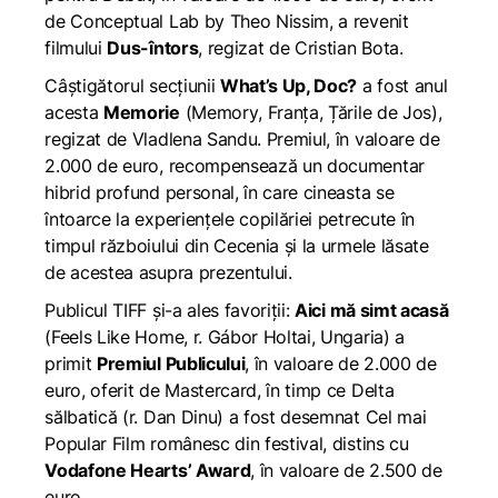
de Conceptual Lab by Theo Nissim, a revenit
filmului
Dus-întors
, regizat de Cristian Bota.
Câștigătorul secțiunii
What’s Up, Doc?
a fost anul
acesta
Memorie
(
Memory
, Franța, Țările de Jos),
regizat de Vladlena Sandu. Premiul, în valoare de
2.000 de euro, recompensează un documentar
hibrid profund personal, în care cineasta se
întoarce la experiențele copilăriei petrecute în
timpul războiului din Cecenia și la urmele lăsate
de acestea asupra prezentului.
Publicul TIFF și-a ales favoriții:
Aici mă simt acasă
(
Feels Like Home
, r. Gábor Holtai, Ungaria) a
primit
Premiul Publicului
, în valoare de 2.000 de
euro, oferit de Mastercard, în timp ce
Delta
sălbatică
(r. Dan Dinu) a fost desemnat Cel mai
Popular Film românesc din festival, distins cu
Vodafone Hearts’ Award
, în valoare de 2.500 de
euro.