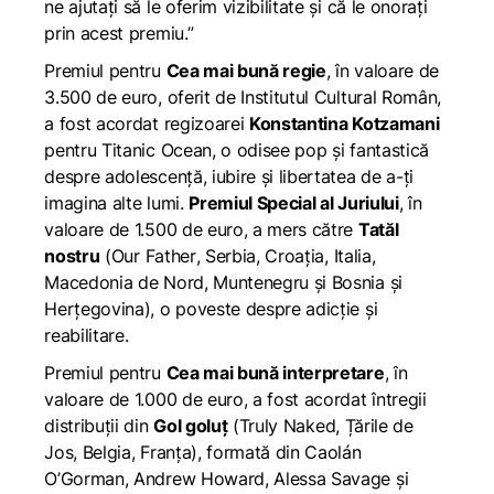
ne ajutați să le oferim vizibilitate și că le onorați
prin acest premiu.”
Premiul pentru
Cea mai bună regie
, în valoare de
3.500 de euro, oferit de Institutul Cultural Român,
a fost acordat regizoarei
Konstantina Kotzamani
pentru
Titanic Ocean
, o odisee pop și fantastică
despre adolescență, iubire și libertatea de a-ți
imagina alte lumi.
Premiul Special al Juriului
, în
valoare de 1.500 de euro, a mers către
Tatăl
nostru
(
Our Father
, Serbia, Croația, Italia,
Macedonia de Nord, Muntenegru și Bosnia și
Herțegovina), o poveste despre adicție și
reabilitare.
Premiul pentru
Cea mai bună interpretare
, în
valoare de 1.000 de euro, a fost acordat întregii
distribuții din
Gol goluț
(
Truly Naked
, Țările de
Jos, Belgia, Franța), formată din Caolán
O’Gorman, Andrew Howard, Alessa Savage și