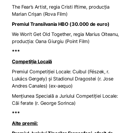
The Fear’s Artist
, regia Cristi Iftime, producția
Marian Crișan (Rova Film)
Premiul Transilvania HBO (30.000 de euro)
We Won’t Get Old Together
, regia Marius Olteanu,
producția: Oana Giurgiu (Point Film)
***
Competiția Locală
Premiul Competiției Locale:
Cuibul
(Fészek, r.
Lukács Gergely) și
Stadionul Dragostei
(r. Jose
Andres Canales) (ex-aequo)
Mențiunea Specială a Juriului Competiției Locale:
Căi ferate
(r. George Sorinca)
***
Alte premii: