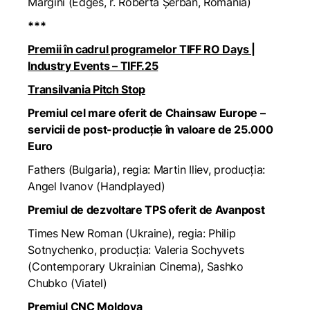
Margini
(
Edges
, r. Roberta Șerban, România)
***
Premii în cadrul programelor TIFF RO Days |
Industry Events – TIFF.25
Transilvania Pitch Stop
Premiul cel mare oferit de Chainsaw Europe –
servicii de post-producție în valoare de 25.000
Euro
Fathers
(Bulgaria), regia: Martin Iliev, producția:
Angel Ivanov (Handplayed)
Premiul de dezvoltare TPS oferit de Avanpost
Times New Roman (Ukraine), regia: Philip
Sotnychenko, producția: Valeria Sochyvets
(Contemporary Ukrainian Cinema), Sashko
Chubko (Viatel)
Premiul CNC Moldova