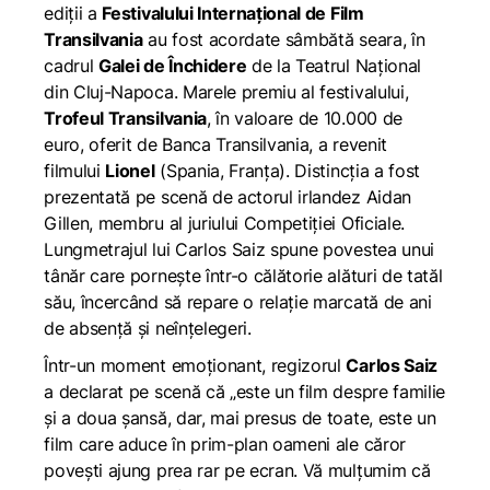
ediții a
Festivalului Internațional de Film
Transilvania
au fost acordate sâmbătă seara, în
cadrul
Galei de Închidere
de la Teatrul Național
din Cluj-Napoca. Marele premiu al festivalului,
Trofeul Transilvania
, în valoare de 10.000 de
euro, oferit de Banca Transilvania, a revenit
filmului
Lionel
(Spania, Franța). Distincția a fost
prezentată pe scenă de actorul irlandez Aidan
Gillen, membru al juriului Competiției Oficiale.
Lungmetrajul lui Carlos Saiz spune povestea unui
tânăr care pornește într-o călătorie alături de tatăl
său, încercând să repare o relație marcată de ani
de absență și neînțelegeri.
Într-un moment emoționant, regizorul
Carlos Saiz
a declarat pe scenă că „
este un film despre familie
și a doua șansă, dar, mai presus de toate, este un
film care aduce în prim-plan oameni ale căror
povești ajung prea rar pe ecran. Vă mulțumim că