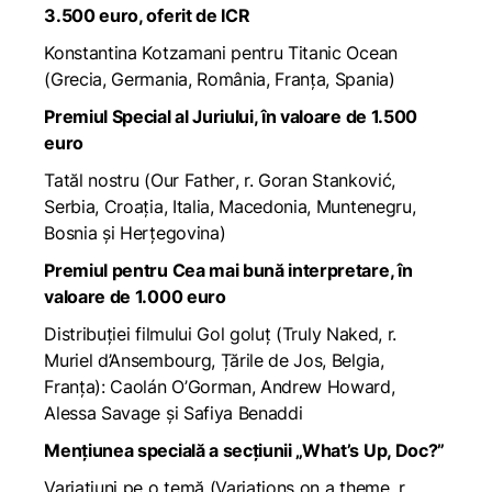
3.500 euro, oferit de ICR
Konstantina Kotzamani pentru
Titanic Ocean
(Grecia, Germania, România, Franța, Spania)
Premiul Special al Juriului, în valoare de 1.500
euro
Tatăl nostru
(
Our Father
, r. Goran Stanković,
Serbia, Croația, Italia, Macedonia, Muntenegru,
Bosnia și Herțegovina)
Premiul pentru Cea mai bună interpretare, în
valoare de 1.000 euro
Distribuției filmului
Gol goluț
(
Truly Naked
, r.
Muriel d’Ansembourg, Țările de Jos, Belgia,
Franța): Caolán O’Gorman, Andrew Howard,
Alessa Savage și Safiya Benaddi
Mențiunea specială a secțiunii „What’s Up, Doc?”
Variațiuni pe o temă
(
Variations on a theme,
r.