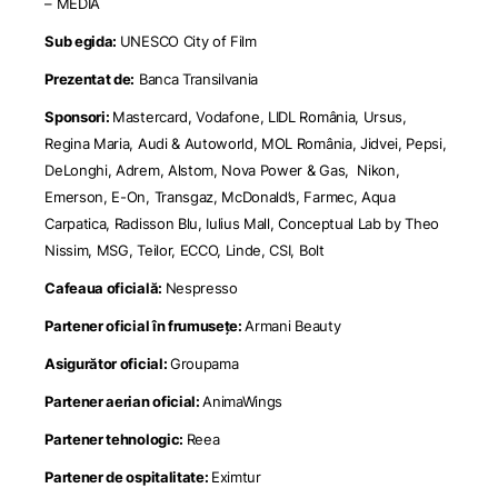
– MEDIA
Sub egida:
UNESCO City of Film
Prezentat de:
Banca Transilvania
Sponsori:
Mastercard, Vodafone, LIDL România, Ursus,
Regina Maria, Audi & Autoworld, MOL România, Jidvei, Pepsi,
DeLonghi, Adrem, Alstom, Nova Power & Gas, Nikon,
Emerson, E-On, Transgaz, McDonald’s, Farmec, Aqua
Carpatica, Radisson Blu, Iulius Mall, Conceptual Lab by Theo
Nissim, MSG, Teilor, ECCO, Linde, CSI, Bolt
Cafeaua oficială:
Nespresso
Partener oficial în frumusețe:
Armani Beauty
Asigurător oficial:
Groupama
Partener aerian oficial:
AnimaWings
Partener tehnologic:
Reea
Partener de ospitalitate:
Eximtur