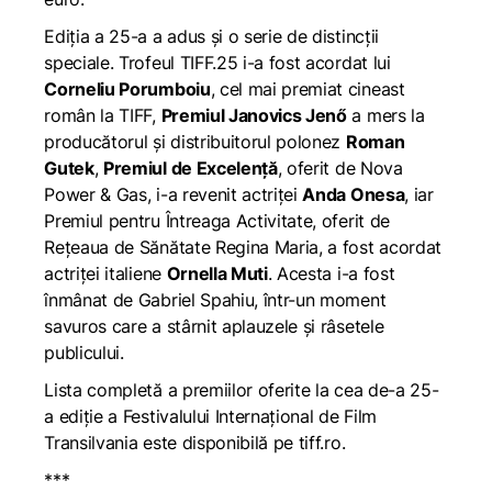
Ediția a 25-a a adus și o serie de distincții
speciale. Trofeul TIFF.25 i-a fost acordat lui
Corneliu Porumboiu
, cel mai premiat cineast
român la TIFF,
Premiul Janovics Jenő
a mers la
producătorul și distribuitorul polonez
Roman
Gutek
,
Premiul de Excelență
, oferit de Nova
Power & Gas, i-a revenit actriței
Anda Onesa
, iar
Premiul pentru Întreaga Activitate, oferit de
Rețeaua de Sănătate Regina Maria, a fost acordat
actriței italiene
Ornella Muti
. Acesta i-a fost
înmânat de Gabriel Spahiu, într-un moment
savuros care a stârnit aplauzele și râsetele
publicului.
Lista completă a premiilor oferite la cea de-a 25-
a ediție a Festivalului Internațional de Film
Transilvania este disponibilă pe
tiff.ro
.
***