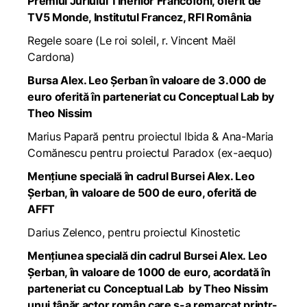
Premiul Juriului Tinerilor Francofoni, oferit de
TV5 Monde, Institutul Francez, RFI România
Regele soare
(
Le roi soleil
, r. Vincent Maël
Cardona)
Bursa Alex. Leo Șerban în valoare de 3.000 de
euro oferită în parteneriat cu Conceptual Lab by
Theo Nissim
Marius Papară pentru proiectul
Ibida
& Ana-Maria
Comănescu pentru proiectul
Paradox
(ex-aequo)
Mențiune specială în cadrul Bursei Alex. Leo
Șerban, în valoare de 500 de euro, oferită de
AFFT
Darius Zelenco, pentru proiectul Kinostetic
Mențiunea specială din cadrul Bursei Alex. Leo
Șerban, în valoare de 1000 de euro, acordată în
parteneriat cu Conceptual Lab by Theo Nissim
unui tânăr actor român care s-a remarcat printr-