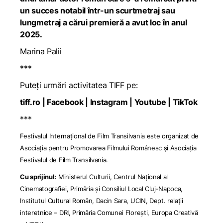
un succes notabil într-un scurtmetraj sau
lungmetraj a cărui premieră a avut loc în anul
2025.
Marina Palii
***
Puteți urmări activitatea TIFF pe:
tiff.ro
|
Facebook
| Instagram
|
Youtube
|
TikTok
***
Festivalul Internațional de Film Transilvania este organizat de
Asociația pentru Promovarea Filmului Românesc și Asociația
Festivalul de Film Transilvania.
Cu sprijinul:
Ministerul Culturii, Centrul Național al
Cinematografiei, Primăria și Consiliul Local Cluj-Napoca,
Institutul Cultural Român, Dacin Sara, UCIN, Dept. relații
interetnice – DRI, Primăria Comunei Florești, Europa Creativă