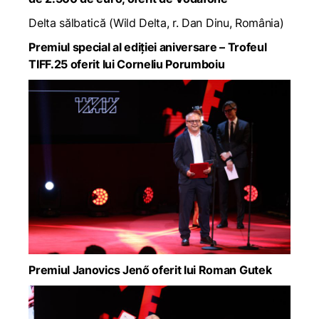
Delta sălbatică
(
Wild Delta
, r. Dan Dinu, România)
Premiul special al ediției aniversare – Trofeul
TIFF.25 oferit lui Corneliu Porumboiu
Premiul Janovics Jenő oferit lui Roman Gutek