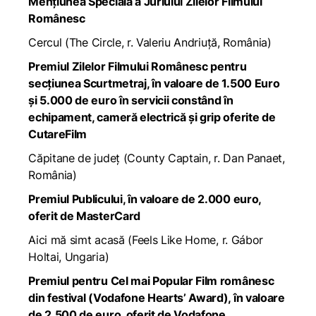
Mențiunea Specială a Juriului Zilelor Filmului
Românesc
Cercul
(
The Circle
, r. Valeriu Andriuță, România)
Premiul Zilelor Filmului Românesc pentru
secțiunea Scurtmetraj, în valoare de 1.500 Euro
și 5.000 de euro în servicii constând în
echipament, cameră electrică și grip oferite de
CutareFilm
Căpitane de județ
(
County Captain
, r. Dan Panaet,
România)
Premiul Publicului, în valoare de 2.000 euro,
oferit de MasterCard
Aici mă simt acasă
(
Feels Like Home
, r. Gábor
Holtai, Ungaria)
Premiul pentru Cel mai Popular Film românesc
din festival (Vodafone Hearts’ Award), în valoare
de 2.500 de euro, oferit de Vodafone