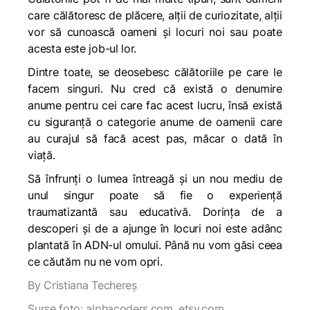
care călătoresc de plăcere, alții de curiozitate, alții
vor să cunoască oameni și locuri noi sau poate
acesta este job-ul lor.
Dintre toate, se deosebesc călătoriile pe care le
facem singuri. Nu cred că există o denumire
anume pentru cei care fac acest lucru, însă există
cu siguranță o categorie anume de oamenii care
au curajul să facă acest pas, măcar o dată în
viață.
Să înfrunți o lumea întreagă și un nou mediu de
unul singur poate să fie o experiență
traumatizantă sau educativă. Dorința de a
descoperi și de a ajunge în locuri noi este adânc
plantată în ADN-ul omului. Până nu vom găsi ceea
ce căutăm nu ne vom opri.
By Cristiana Techereș
Surse foto: alphacoders.com, etsy.com