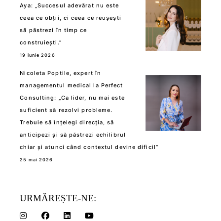
Aya: „Succesul adevărat nu este
ceea ce obții, ci ceea ce reușești
să păstrezi în timp ce
construiești.”
19 iunie 2026
Nicoleta Poptile, expert în
managementul medical la Perfect
Consulting: „Ca lider, nu mai este
suficient să rezolvi probleme.
Trebuie să înțelegi direcția, să
anticipezi și să păstrezi echilibrul
chiar și atunci când contextul devine dificil”
25 mai 2026
URMĂREȘTE-NE: