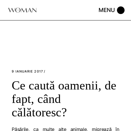
Skip
to
the
content
9 IANUARIE 2017
Ce caută oamenii, de
fapt, când
călătoresc?
Păsările, ca multe alte animale, migrează în