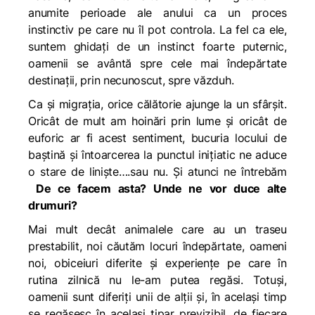
anumite perioade ale anului ca un proces
instinctiv pe care nu îl pot controla. La fel ca ele,
suntem ghidați de un instinct foarte puternic,
oamenii se avântă spre cele mai îndepărtate
destinații, prin necunoscut, spre văzduh.
Ca și migrația, orice călătorie ajunge la un sfârșit.
Oricât de mult am hoinări prin lume și oricât de
euforic ar fi acest sentiment, bucuria locului de
baștină și întoarcerea la punctul inițiatic ne aduce
o stare de liniște….sau nu. Și atunci ne întrebăm
De ce facem asta? Unde ne vor duce alte
drumuri?
Mai mult decât animalele care au un traseu
prestabilit, noi căutăm locuri îndepărtate, oameni
noi, obiceiuri diferite și experiențe pe care în
rutina zilnică nu le-am putea regăsi. Totuși,
oamenii sunt diferiți unii de alții și, în același timp
se regăsesc în același tipar previzibil, de fiecare