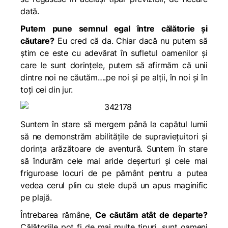
dată.
Putem pune semnul egal între călătorie și
căutare?
Eu cred că da. Chiar dacă nu putem să
știm ce este cu adevărat în sufletul oamenilor și
care le sunt dorințele, putem să afirmăm că unii
dintre noi ne căutăm….pe noi și pe alții, în noi și în
toți cei din jur.
Suntem în stare să mergem până la capătul lumii
să ne demonstrăm abilitățile de supraviețuitori și
dorința arăzătoare de aventură. Suntem în stare
să îndurăm cele mai aride deșerturi și cele mai
friguroase locuri de pe pământ pentru a putea
vedea cerul plin cu stele după un apus maginific
pe plajă.
Întrebarea rămâne,
Ce căutăm atât de departe?
Călătoriile pot fi de mai multe tipuri, sunt oameni