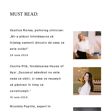
MUST READ:
Vasilica Ristea, psiholog clinician:
„Mi-a plăcut întotdeauna să
înțeleg oamenii dincolo de ceea ce
este vizibil”
29 iunie 2026
Cecilia Pită, fondatoarea House of
Aya: „Succesul adevărat nu este
ceea ce obții, ci ceea ce reușești
să păstrezi în timp ce
construiești.”
19 iunie 2026
Nicoleta Poptile, expert în