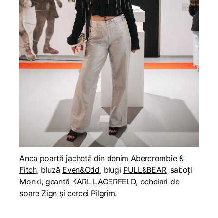
Anca poartă jachetă din denim
Abercrombie &
Fitch
, bluză
Even&Odd
, blugi
PULL&BEAR
, saboți
Monki
, geantă
KARL LAGERFELD
, ochelari de
soare
Zign
și cercei
Pilgrim
.