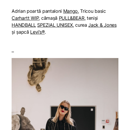
Adrian poartă pantaloni
Mango
, Tricou basic
Carhartt WIP
, cămașă
PULL&BEAR
, teniși
HANDBALL
SPEZIAL UNISEX
, curea
Jack & Jones
și șapcă
Levi’s®
.
–