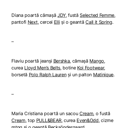
Diana poartă cămașă
JDY
, fustă
Selected Femme
,
pantofi
Next
, cercei
Elli
și o geantă
Call it Spring
.
–
Flaviu poartă jeanși
Bershka
, cămașă
Mango
,
curea
Lloyd Men’s Belts
, botine
Koi Footwear
,
borsetă
Polo Ralph Lauren
și un palton
Matinique
.
–
Maria Cristiana poartă un sacou
Cream
, o fustă
Cream
, top
PULL&BEAR
, curea
Even&Odd
, cizme
mtng
și o geantă
Becksöndergaard
.