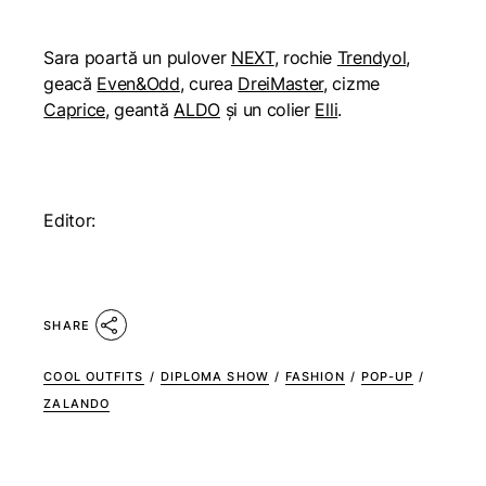
Sara poartă un pulover
NEXT
, rochie
Trendyol
,
geacă
Even&Odd
, curea
DreiMaster
, cizme
Caprice
, geantă
ALDO
și un colier
Elli
.
Editor:
SHARE
COOL OUTFITS
/
DIPLOMA SHOW
/
FASHION
/
POP-UP
/
ZALANDO