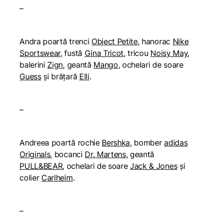
–
Andra poartă trenci
Object Petite
, hanorac
Nike
Sportswear
, fustă
Gina Tricot
, tricou
Noisy May
,
balerini
Zign
, geantă
Mango
, ochelari de soare
Guess
și brățară
Elli
.
–
Andreea poartă rochie
Bershka
, bomber
adidas
Originals
, bocanci
Dr. Martens
, geantă
PULL&BEAR
, ochelari de soare
Jack & Jones
și
colier
Carlheim
.
–