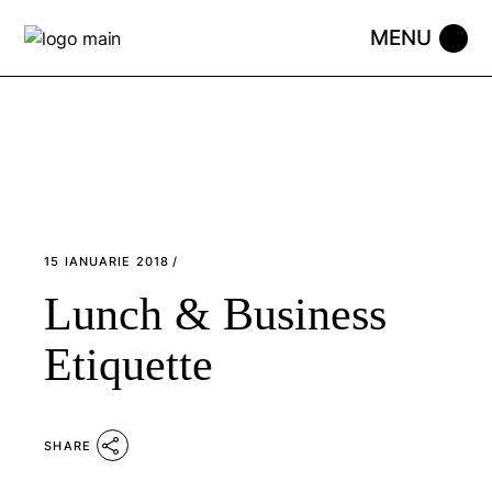
Skip
to
the
content
15 IANUARIE 2018
Lunch & Business
Etiquette
SHARE