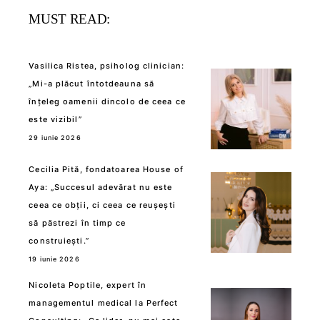
MUST READ:
Vasilica Ristea, psiholog clinician:
„Mi-a plăcut întotdeauna să
înțeleg oamenii dincolo de ceea ce
este vizibil”
29 iunie 2026
Cecilia Pită, fondatoarea House of
Aya: „Succesul adevărat nu este
ceea ce obții, ci ceea ce reușești
să păstrezi în timp ce
construiești.”
19 iunie 2026
Nicoleta Poptile, expert în
managementul medical la Perfect