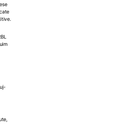
mese
icate
itive.
RBL
buim
uj-
ute,