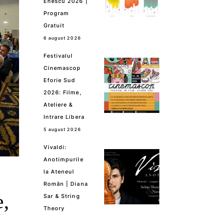
Enescu 2026 |
Program
Gratuit
6 august 2026
Festivalul
Cinemascop
Eforie Sud
2026: Filme,
Ateliere &
Intrare Libera
5 august 2026
Vivaldi:
Anotimpurile
la Ateneul
Român | Diana
e,
Sar & String
Theory