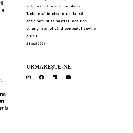
ii
suficient să rezolvi probleme.
ia
Trebuie să înțelegi direcția, să
anticipezi și să păstrezi echilibrul
chiar și atunci când contextul devine
dificil”
25 mai 2026
URMĂREȘTE-NE:
e,
ena
an
demia