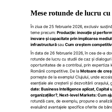
Mese rotunde de lucru cu s
În ziua de 25 februarie 2026, exclusiv susțin
teme precum:
Producție: inovație și perfor
inovare și capacitate prin implicarea mediul
infrastructură
sau
Cum creștem competitivi
În data de 26 februarie 2026, în cea de-a dou
rotunde de lucru cu studii de caz și dialoguri
oportunitatea de a contribui, prin expertiza l
Românii competitive. De la
Motoare de crește
pornește de la exemplul Clujului, unde ecosis
esențiale ale creșterii și dezvoltării orașulu
date: Business Intelligence aplicat, Capita
organizațiilor?, Next-level Markets: Cum a
rotundă care, de exemplu, propune o analiză
evaluând avantajele specifice oferite de bănci,