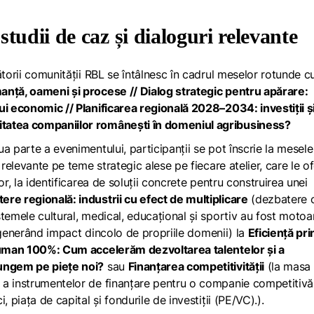
tudii de caz și dialoguri relevante
ătorii comunității RBL se întâlnesc în cadrul meselor rotunde c
manță, oameni și procese // Dialog strategic pentru apărare:
ui economic // Planificarea regională 2028–2034: investiții ș
tatea companiilor românești în domeniul agribusiness?
a parte a evenimentului, participanții se pot înscrie la mesele
 relevante pe teme strategic alese pe fiecare atelier, care le o
or, la identificarea de soluții concrete pentru construirea unei
re regională: industrii cu efect de multiplicare
(dezbatere 
temele cultural, medical, educațional și sportiv au fost motoa
i, generând impact dincolo de propriile domenii) la
Eficiență pri
l uman 100%: Cum accelerăm dezvoltarea talentelor și a
jungem pe piețe noi?
sau
Finanțarea competitivității
(la masa
 a instrumentelor de finanțare pentru o companie competitivă
 piața de capital și fondurile de investiții (PE/VC).).