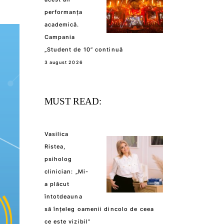
performanța
academică.
Campania
„Student de 10” continuă
3 august 2026
MUST READ:
Vasilica
Ristea,
psiholog
clinician: „Mi-
a plăcut
întotdeauna
să înțeleg oamenii dincolo de ceea
ce este vizibil”