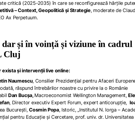
tate critică (2025-2035) în care se reconfigurează hărțile puter
tivă – Context, Geopolitică și Strategie
, moderate de Claud
CEO Ax Perpetuum.
dar și în voință și viziune în cadrul
L Cluj
r exista și intervenții live online:
ntin Naumescu
, Consilier Prezidențial pentru Afaceri Europen
todată, răspund întrebărilor noastre cu privire la o Românie
abil
Dan Bucșa,
Macroeconomist Wellington Management,
El
efan
, Director executiv Expert Forum, expert anticorupție,
Io
atea București,
Cosmin Popa
, Istoric, „Institutul N. Iorga – Aca
nțial pentru Educație și Cercetare, prof. univ. dr. Universitatea