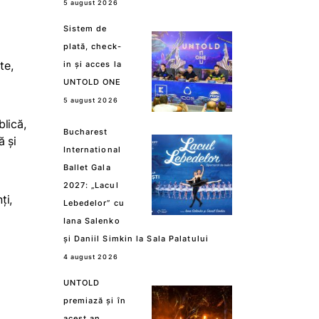
5 august 2026
Sistem de
plată, check-
te,
in și acces la
UNTOLD ONE
5 august 2026
blică,
Bucharest
ă și
International
Ballet Gala
2027: „Lacul
ți,
Lebedelor” cu
Iana Salenko
și Daniil Simkin la Sala Palatului
4 august 2026
UNTOLD
premiază și în
acest an