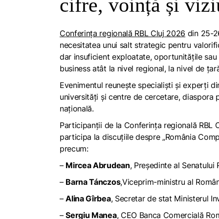
cifre, voință și viz
Conferința regională RBL Cluj 2026
din 25-26
necesitatea unui salt strategic pentru valorif
dar insuficient exploatate, oportunitățile sau
business atât la nivel regional, la nivel de țară
Evenimentul reunește specialiști și experți di
universități și centre de cercetare, diaspora 
națională.
Participanții de la Conferința regională RBL
participa la discuțiile despre „România Competi
precum:
–
Mircea Abrudean
, Președinte al Senatulu
–
Barna Tánczos
,Viceprim-ministru al Român
–
Alina Gîrbea
, Secretar de stat Ministerul In
–
Sergiu Manea
, CEO Banca Comercială Ro