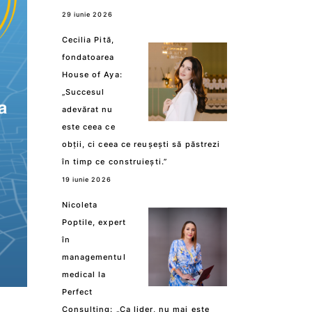
29 iunie 2026
Cecilia Pită,
fondatoarea
House of Aya:
„Succesul
adevărat nu
este ceea ce
obții, ci ceea ce reușești să păstrezi
în timp ce construiești.”
19 iunie 2026
Nicoleta
Poptile, expert
în
managementul
medical la
Perfect
Consulting: „Ca lider, nu mai este