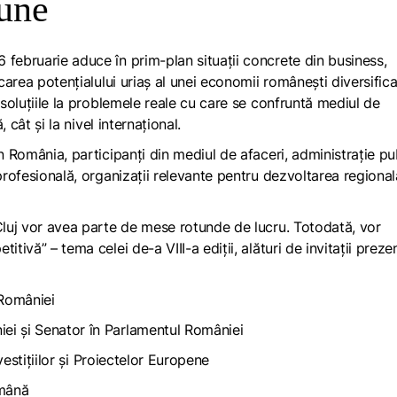
iune
 februarie aduce în prim-plan situații concrete din business,
icarea potențialului uriaș al unei economii românești diversifica
 soluțiile la problemele reale cu care se confruntă mediul de
, cât și la nivel internațional.
n România, participanți din mediul de afaceri, administrație pu
profesională, organizații relevante pentru dezvoltarea regional
 Cluj vor avea parte de mese rotunde de lucru. Totodată, vor
tivă” – tema celei de-a VIII-a ediții, alături de invitații prezen
i României
iei și Senator în Parlamentul României
vestițiilor și Proiectelor Europene
mână