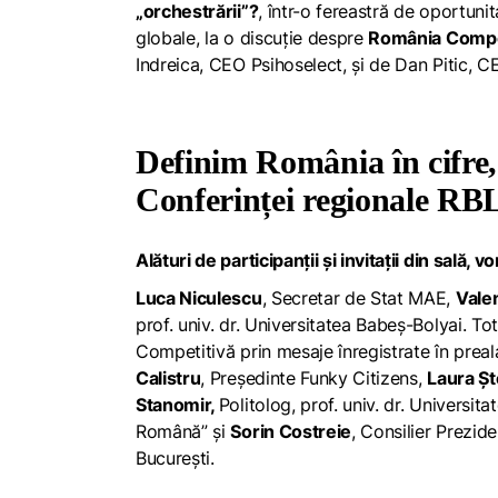
„orchestrării”?
, într-o fereastră de oportuni
globale, la o discuție despre
România Competi
Indreica, CEO Psihoselect, și de Dan Pitic, 
Definim România în cifre, 
Conferinței regionale RB
Alături de participanții și invitații din sală, vo
Luca Niculescu
, Secretar de Stat MAE,
Vale
prof. univ. dr. Universitatea Babeș-Bolyai. To
Competitivă prin mesaje înregistrate în preal
Calistru
, Președinte Funky Citizens,
Laura Șt
Stanomir,
Politolog, prof. univ. dr. Universit
Română” și
Sorin Costreie
, Consilier Prezide
București.