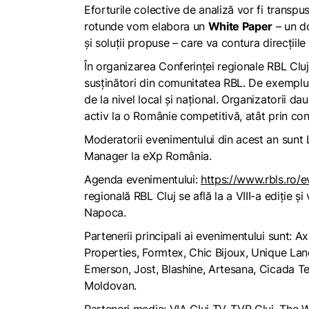
Eforturile colective de analiză vor fi transpu
rotunde vom elabora un
White Paper
– un do
și soluții propuse – care va contura direcții
În organizarea Conferinței regionale RBL Cluj
susținători din comunitatea RBL. De exemplu, 
de la nivel local și național. Organizatorii d
activ la o Românie competitivă, atât prin conf
Moderatorii evenimentului din acest an sunt 
Manager la eXp România.
Agenda evenimentului:
https://www.rbls.ro/e
regională RBL Cluj se află la a VIII-a ediție ș
Napoca.
Partenerii principali ai evenimentului sunt:
Properties, Formtex, Chic Bijoux, Unique Lan
Emerson, Jost, Blashine, Artesana, Cicada Te
Moldovan.