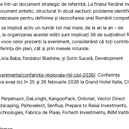
se într-un document strategic de referință. La finalul fiecărei 
cument sintetic, structurat în două secțiuni: probleme identif
le necesare pentru definirea și dezvoltarea unei Românii compet
 se implică activ un număr tot mai mare, de la an la an – de
la organizarea acestei ediții sunt implicați 36 de susținători 
au voce celor prezenți la eveniment, considerând că toți contri
erința din plen, cât și prin mesele rotunde.
Livia Baba, fondator Blashine, și Sorin Sucală, Development
venimente/conferinta-regionala-rbl-cluj-2026/
. Conferința
i va avea loc în 25 și 26 februarie 2026 la Grand Hotel Italia, Cl
 Ax Perpetuum, DeLonghi, KangooPack, Ordonat, Vector Direct
dscaping, Psihoselect, Senflua, Prepare to Raise Investments,
chnologies, Fabrica de Plase, Fortech Investments, INIM Instit