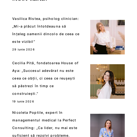
Vasilica Ristea, psiholog clinician:
„Mi-a plăcut întotdeauna să
înțeleg oamenii dincolo de ceea ce
este vizibil”
29 iunie 2026
Cecilia Pită, fondatoarea House of
Aya: „Succesul adevărat nu este
ceea ce obții, ci ceea ce reușești
să păstrezi în timp ce
construiești.”
19 iunie 2026
Nicoleta Poptile, expert în
managementul medical la Perfect
Consulting: „Ca lider, nu mai este
suficient să rezolvi probleme.