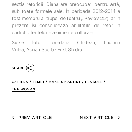
secția retorică, Diana are preocupări pentru artă,
sub toate formele sale. În perioada 2012-2014 a
fost membru al trupei de teatru „ Pavlov 25”, iar în
prezent își consolidează abilitățile de retor în
cadrul diferitelor evenimente culturale.
Surse foto: Loredana Chidean, Luciana
Vulea, Adrian Sucila- First Studio
SHARE
CARIERA
/
FEMEI
/
MAKE-UP ARTIST
/
PENSULE
/
THE WOMAN
PREV ARTICLE
NEXT ARTICLE