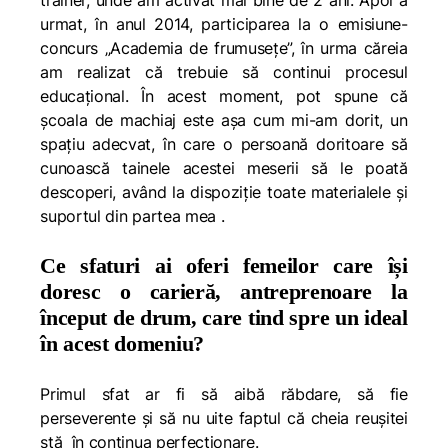
trainer, unde am activat mai bine de 2 ani. Apoi a
urmat, în anul 2014, participarea la o emisiune-
concurs „Academia de frumusețe”, în urma căreia
am realizat că trebuie să continui procesul
educațional. În acest moment, pot spune că
școala de machiaj este așa cum mi-am dorit, un
spațiu adecvat, în care o persoană doritoare să
cunoască tainele acestei meserii să le poată
descoperi, având la dispoziție toate materialele și
suportul din partea mea .
Ce sfaturi ai oferi femeilor care își
doresc o carieră, antreprenoare la
început de drum, care tind spre un ideal
în acest domeniu?
Primul sfat ar fi să aibă răbdare, să fie
perseverente și să nu uite faptul că cheia reușitei
stă în continua perfecționare.