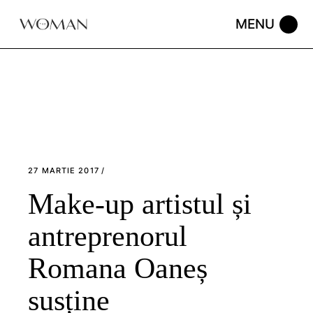
Skip
to
the
content
27 MARTIE 2017
Make-up artistul și
antreprenorul
Romana Oaneș
susține