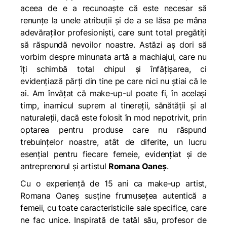
aceea de e a recunoaște că este necesar să
renunțe la unele atribuții și de a se lăsa pe mâna
adevăraților profesioniști, care sunt total pregătiți
să răspundă nevoilor noastre. Astăzi aș dori să
vorbim despre minunata artă a machiajul, care nu
îți schimbă total chipul și înfățișarea, ci
evidențiază părți din tine pe care nici nu știai că le
ai. Am învățat că make-up-ul poate fi, în același
timp, inamicul suprem al tinereții, sănătății și al
naturaleții, dacă este folosit în mod nepotrivit, prin
optarea pentru produse care nu răspund
trebuințelor noastre, atât de diferite, un lucru
esențial pentru fiecare femeie, evidențiat și de
antreprenorul și artistul
Romana Oaneș
.
Cu o experiență de 15 ani ca make-up artist,
Romana Oaneș susține frumusețea autentică a
femeii, cu toate caracteristicile sale specifice, care
ne fac unice. Inspirată de tatăl său, profesor de