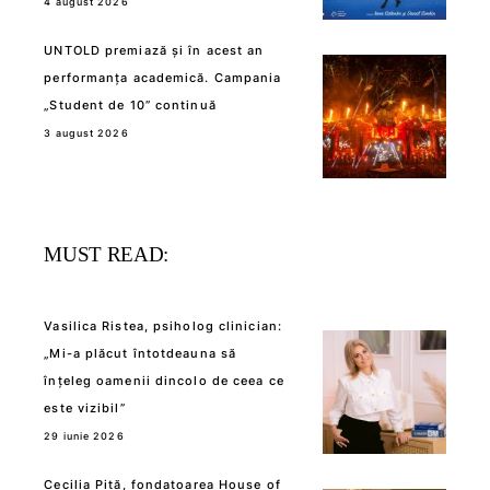
4 august 2026
UNTOLD premiază și în acest an
performanța academică. Campania
„Student de 10” continuă
3 august 2026
MUST READ:
Vasilica Ristea, psiholog clinician:
„Mi-a plăcut întotdeauna să
înțeleg oamenii dincolo de ceea ce
este vizibil”
29 iunie 2026
Cecilia Pită, fondatoarea House of