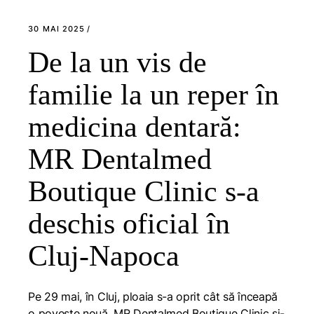
30 MAI 2025
De la un vis de
familie la un reper în
medicina dentară:
MR Dentalmed
Boutique Clinic s-a
deschis oficial în
Cluj-Napoca
Pe 29 mai, în Cluj, ploaia s-a oprit cât să înceapă
o poveste nouă. MR Dentalmed Boutique Clinic și-