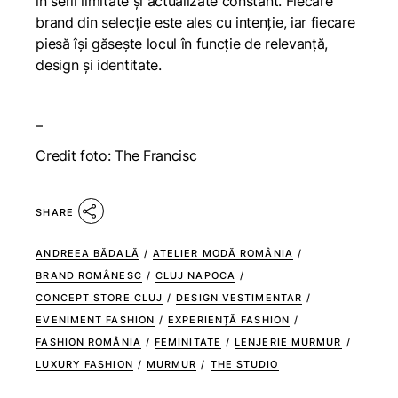
în serii limitate și actualizate constant. Fiecare
brand din selecție este ales cu intenție, iar fiecare
piesă își găsește locul în funcție de relevanță,
design și identitate.
–
Credit foto: The Francisc
SHARE
ANDREEA BĂDALĂ
/
ATELIER MODĂ ROMÂNIA
/
BRAND ROMÂNESC
/
CLUJ NAPOCA
/
CONCEPT STORE CLUJ
/
DESIGN VESTIMENTAR
/
EVENIMENT FASHION
/
EXPERIENȚĂ FASHION
/
FASHION ROMÂNIA
/
FEMINITATE
/
LENJERIE MURMUR
/
LUXURY FASHION
/
MURMUR
/
THE STUDIO