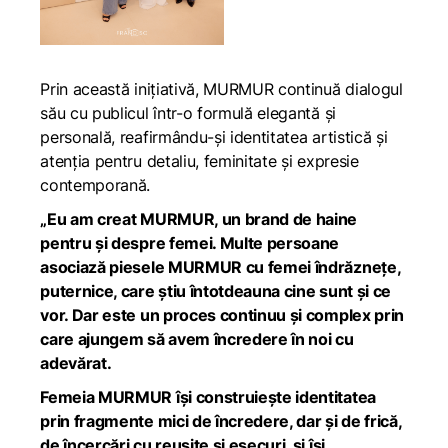
Prin această inițiativă, MURMUR continuă dialogul
său cu publicul într-o formulă elegantă și
personală, reafirmându-și identitatea artistică și
atenția pentru detaliu, feminitate și expresie
contemporană.
„Eu am creat MURMUR, un brand de haine
pentru și despre femei. Multe persoane
asociază piesele MURMUR cu femei îndrăznețe,
puternice, care știu întotdeauna cine sunt și ce
vor. Dar este un proces continuu și complex prin
care ajungem să avem încredere în noi cu
adevărat.
Femeia MURMUR își construiește identitatea
prin fragmente mici de încredere, dar și de frică,
de încercări cu reușite și eșecuri, și își