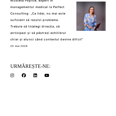
Nicoleta Poptile, expert în
managementul medical la Perfect
Consulting: „Ca lider, nu mai este
suficient să rezolvi probleme.
Trebuie să înțelegi direcția, să
anticipezi și să păstrezi echilibrul
chiar și atunci când contextul devine dificil”
25 mai 2026
URMĂREȘTE-NE: