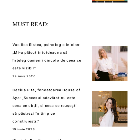
MUST READ:
Vasilica Ristea, psiholog clinician:
„Mi-a plăcut întotdeauna să
înțeleg oamenii dincolo de ceea ce
este vizibil”
29 iunie 2026
Cecilia Pită, fondatoarea House of
Aya: „Succesul adevărat nu este
ceea ce obții, ci ceea ce reușești
să păstrezi în timp ce
construiești.”
19 iunie 2026