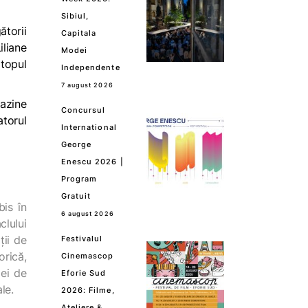
Sibiul,
ătorii
Capitala
iliane
Modei
 topul
Independente
7 august 2026
gazine
Concursul
atorul
International
George
Enescu 2026 |
Program
Gratuit
bis în
6 august 2026
clului
ții de
Festivalul
orică,
Cinemascop
pei de
Eforie Sud
le.
2026: Filme,
Ateliere &