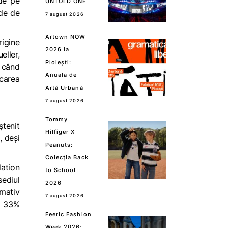
de pe
UNTOLD ONE
rde de
7 august 2026
Artown NOW
rigine
2026 la
eller,
Ploiești:
 când
Anuala de
ecarea
Artă Urbană
7 august 2026
Tommy
ștenit
Hilfiger X
, deși
Peanuts:
Colecția Back
ation
to School
sediul
2026
imativ
7 august 2026
e, 33%
Feeric Fashion
Week 2026: