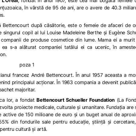
i
L’Oreal
, fondat în anul 1907, este cea mai bogată femeie 
anţuzoaica, în vârstă de 95 de ani, are o avere de 40.3 milia
es.
tă Bettencourt după căsătorie, este o femeie de afaceri de o
e singurul copil al lui Louise Madeleine Berthe și Eugène Schu
ri companii de produse cosmetice din lume. Mama ei a murit
i ea s-a alăturat companiei tatălui ei ca ucenic, în amest
on.
icianul francez André Bettencourt. În anul 1957 aceasta a mo
enind principalul acționar. În 1963 compania a devenit publică
pachet majoritar.
ica lor, a fondat
Bettencourt Schueller Foundation
(
La Fond
dezvolta proiecte medicale, culturale și umanitare. Fundația are 
 de active de 150 milioane de euro și un buget anual de aprox
5% din fondurile sale pentru educație, știință și cercetar
pentru cultură și artă.