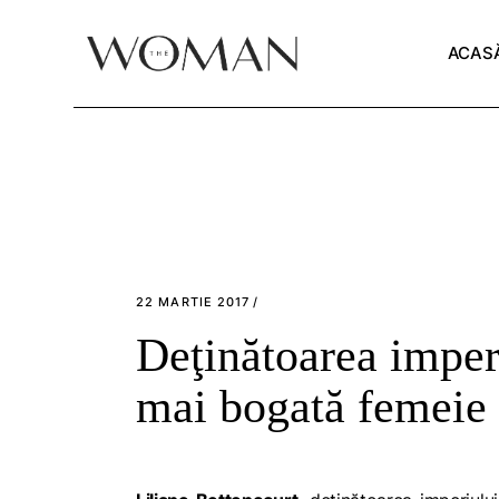
Skip
to
the
ACAS
content
22 MARTIE 2017
Deţinătoarea imper
mai bogată femeie d