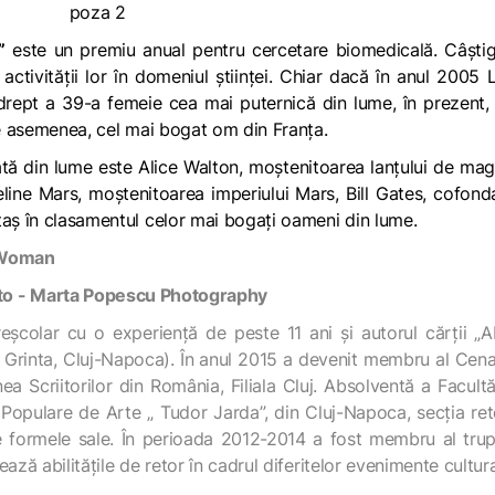
”
este un premiu anual pentru cercetare biomedicală. Câștig
ctivității lor în domeniul științei. Chiar dacă în anul 2005 L
drept a 39-a femeie cea mai puternică din lume, în prezent,
de asemenea, cel mai bogat om din Franța.
tă din lume este Alice Walton, moştenitoarea lanţului de ma
ueline Mars, moştenitoarea imperiului Mars, Bill Gates, cofond
taș în clasamentul celor mai bogați oameni din lume.
e Woman
școlar cu o experiență de peste 11 ani și autorul cărții „A
ra Grinta, Cluj-Napoca). În anul 2015 a devenit membru al Cena
ea Scriitorilor din România, Filiala Cluj. Absolventă a Facultă
ii Populare de Arte „ Tudor Jarda”, din Cluj-Napoca, secția ret
e formele sale. În perioada 2012-2014 a fost membru al tru
ează abilitățile de retor în cadrul diferitelor evenimente cultura