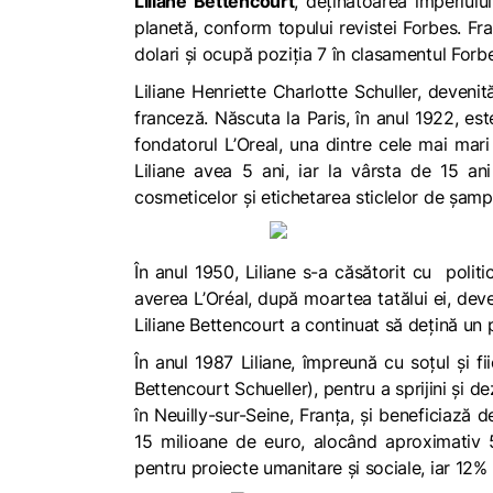
Liliane Bettencourt
, deţinătoarea imperiulu
planetă, conform topului revistei Forbes. Fr
dolari şi ocupă poziţia 7 în clasamentul Forb
Liliane Henriette Charlotte Schuller, deveni
franceză. Născuta la Paris, în anul 1922, est
fondatorul L’Oreal, una dintre cele mai ma
Liliane avea 5 ani, iar la vârsta de 15 an
cosmeticelor și etichetarea sticlelor de șamp
În anul 1950, Liliane s-a căsătorit cu polit
averea L’Oréal, după moartea tatălui ei, dev
Liliane Bettencourt a continuat să dețină un 
În anul 1987 Liliane, împreună cu soțul și fi
Bettencourt Schueller
), pentru a sprijini și 
în Neuilly-sur-Seine, Franța, și beneficiază
15 milioane de euro, alocând aproximativ 5
pentru proiecte umanitare și sociale, iar 12% 