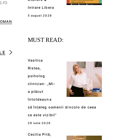
s.ro
Intrare Libera
5 august 2026
WOMAN
MUST READ:
LE
Vasilica
Ristea,
psiholog
clinician: „Mi-
a plăcut
întotdeauna
să înțeleg oamenii dincolo de ceea
ce este vizibil”
29 iunie 2026
Cecilia Pită,