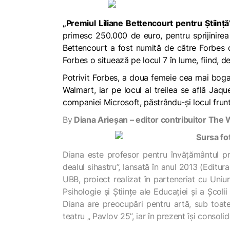
„Premiul Liliane Bettencourt pentru Știință
primesc 250.000 de euro, pentru sprijinirea a
Bettencourt a fost numită de către Forbes 
Forbes o situează pe locul 7 în lume, fiind, 
Potrivit Forbes, a doua femeie cea mai boga
Walmart, iar pe locul al treilea se află Jaq
companiei Microsoft, păstrându-și locul frun
By
Diana Arieșan – editor contribuitor Th
Diana este profesor pentru învățământul pre
dealul sihastru”, lansată în anul 2013 (Editu
UBB, proiect realizat în parteneriat cu Uniun
Psihologie și Științe ale Educației și a Școl
Diana are preocupări pentru artă, sub toat
teatru „ Pavlov 25”, iar în prezent își consolid