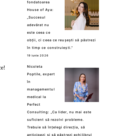
fondatoarea
House of Aya:
„Succesul
adevărat nu
este ceea ce
obții, ci ceea ce reușești să păstrezi
în timp ce construiești.”
19 iunie 2026
ce!
Nicoleta
Poptile, expert
în
managementul
medical la
Perfect
Consulting: „Ca lider, nu mai este
suficient să rezolvi probleme.
Trebuie să înțelegi direcția, să
anticipezi și să păstrezi echilibrul