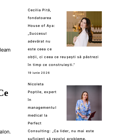
Cecilia Pită,
fondatoarea
House of Aya:
„Succesul
adevărat nu
rdeam
este ceea ce
obții, ci ceea ce reușești să păstrezi
în timp ce construiești.”
19 iunie 2026
Nicoleta
 Ce
Poptile, expert
în
managementul
medical la
Perfect
alon.
Consulting: „Ca lider, nu mai este
suficient să rezolvi probleme.