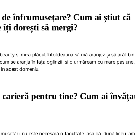
 de înfrumusețare? Cum ai știut că
 îți dorești să mergi?
beauty și mi-a plăcut întotdeauna să mă aranjez și să arăt bin
um se aranja în fața oglinzii, și o urmăream cu mare pasiune,
a în acest domeniu.
 carieră pentru tine? Cum ai învăța
rumusețării nu este necesară o facultate, așa că, după liceu, a