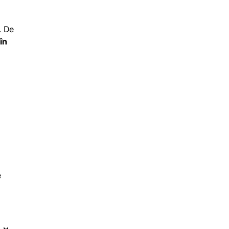
. De
în
e