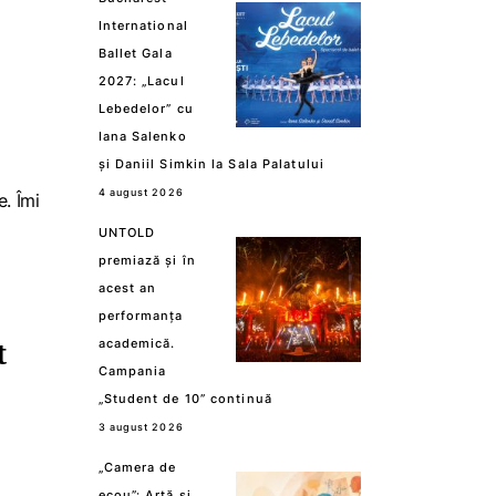
International
Ballet Gala
2027: „Lacul
Lebedelor” cu
Iana Salenko
și Daniil Simkin la Sala Palatului
4 august 2026
e. Îmi
UNTOLD
premiază și în
acest an
performanța
t
academică.
Campania
„Student de 10” continuă
3 august 2026
„Camera de
m
ecou”: Artă și