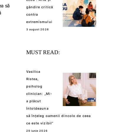
ea să
gândire critică
ă
contra
extremismului
3 august 2026
MUST READ:
Vasilica
Ristea,
psiholog
clinician: „Mi-
a plăcut
întotdeauna
să înțeleg oamenii dincolo de ceea
ce este vizibil”
29 iunie 2026