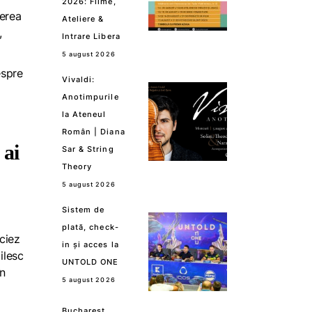
2026: Filme,
derea
Ateliere &
,
Intrare Libera
5 august 2026
espre
Vivaldi:
Anotimpurile
la Ateneul
Român | Diana
 ai
Sar & String
Theory
5 august 2026
Sistem de
plată, check-
ciez
in și acces la
ilesc
UNTOLD ONE
în
5 august 2026
Bucharest