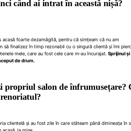
nci când ai intrat în această nișă?
rs acasă foarte dezamăgită, pentru că simțeam că nu am
să finalizez în timp rezonabil cu o singură clientă și îmi pie
etenele mele, care au fost cele care m-au încurajat.
Sprijinul și
început de drum.
zi propriul salon de înfrumusețare?
prenoriatul?
a clientelă și au fost zile în care stăteam până dimineața în s
 acasă, la mine.