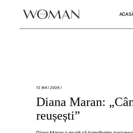
Skip
to
the
ACAS
content
12 MAI 2026
Diana Maran: „Când
reușești”
Diana Maran a reușit să transforme pasiunea p