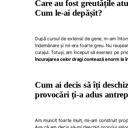
Care au fost greutățile atu
Cum le-ai depășit?
După cursul de extensii de gene, m-am înto
îndemânare și mi-era foarte greu. Nu reușeam 
curajul. Totuși, am început să exersez pe pri
încurajarea celor dragi contează enorm la 
Cum ai decis să îți deschi
provocări ți-a adus antre
Am muncit foarte mult, mi-am construit propri
Așa că am decis să-mi deschid propriul salon