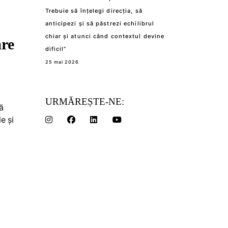
Trebuie să înțelegi direcția, să
anticipezi și să păstrezi echilibrul
chiar și atunci când contextul devine
are
dificil”
25 mai 2026
URMĂREȘTE-NE:
ă
e și