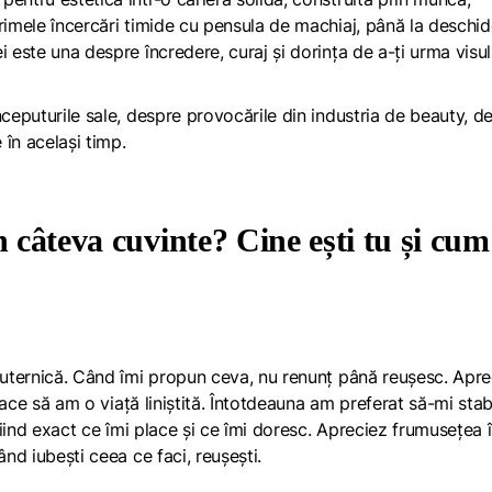
primele încercări timide cu pensula de machiaj, până la deschi
 este una despre încredere, curaj și dorința de a-ți urma visul
nceputurile sale, despre provocările din industria de beauty, d
 în același timp.
n câteva cuvinte? Cine ești tu și cum
 puternică. Când îmi propun ceva, nu renunț până reușesc. Apre
place să am o viață liniștită. Întotdeauna am preferat să-mi stab
știind exact ce îmi place și ce îmi doresc. Apreciez frumusețea 
ând iubești ceea ce faci, reușești.