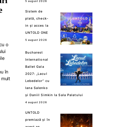
ari
5 august 2026
e
Sistem de
plată, check-
in și acces la
UNTOLD ONE
5 august 2026
 cu o
lui
Bucharest
ile
International
Ballet Gala
nu în
2027: „Lacul
 mult
Lebedelor” cu
Iana Salenko
și Daniil Simkin la Sala Palatului
4 august 2026
UNTOLD
premiază și în
acest an