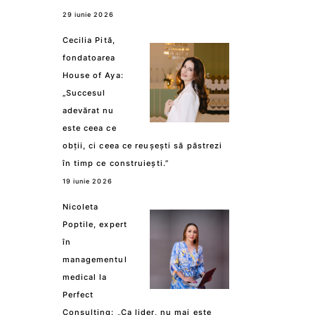
29 iunie 2026
Cecilia Pită,
fondatoarea
House of Aya:
„Succesul
adevărat nu
este ceea ce
obții, ci ceea ce reușești să păstrezi
în timp ce construiești.”
19 iunie 2026
Nicoleta
Poptile, expert
în
managementul
medical la
Perfect
Consulting: „Ca lider, nu mai este