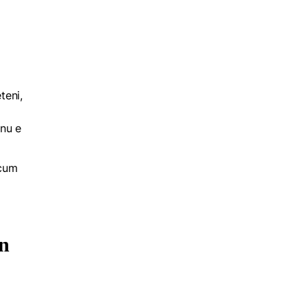
teni,
 nu e
acum
in