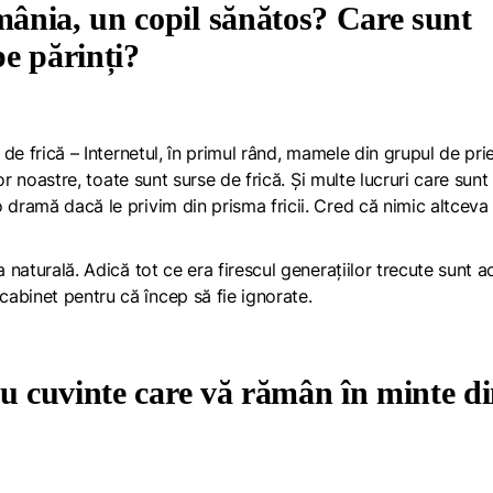
ânia, un copil sănătos? Care sunt
pe părinți?
 de frică – Internetul, în primul rând, mamele din grupul de prie
lor noastre, toate sunt surse de frică. Și multe lucruri care sunt
 dramă dacă le privim din prisma fricii. Cred că nimic altceva
a naturală. Adică tot ce era firescul generațiilor trecute sunt 
abinet pentru că încep să fie ignorate.
au cuvinte care vă rămân în minte d