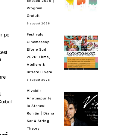
Enescu 2026 |
Program
Gratuit
6 august 2026
ur pe
Festivalul
Cinemascop
Eforie Sud
cest
2026: Filme,
u
Ateliere &
Intrare Libera
are
5 august 2026
Vivaldi:
i
Anotimpurile
Cuibul
la Ateneul
Român | Diana
Sar & String
Theory