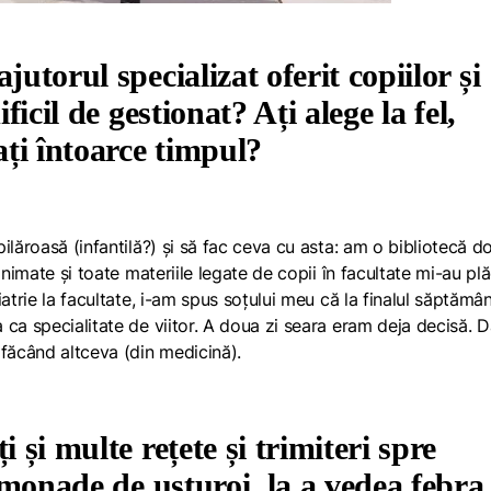
jutorul specializat oferit copiilor și
ficil de gestionat? Ați alege la fel,
ați întoarce timpul?
ilăroasă (infantilă?) și să fac ceva cu asta: am o bibliotecă d
animate și toate materiile legate de copii în facultate mi-au plă
trie la facultate, i-am spus soțului meu că la finalul săptămâni
ca specialitate de viitor. A doua zi seara eram deja decisă. D
 făcând altceva (din medicină).
i și multe rețete și trimiteri spre
limonade de usturoi, la a vedea febra