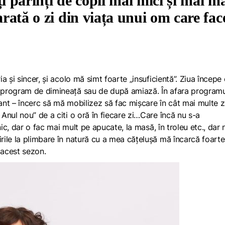
ți părinți de copii mai mici și mai m
arată o zi din viața unui om care fac
 și sincer, și acolo mă simt foarte „insuficientă”. Ziua începe
 program de dimineață sau de după amiază. În afara programu
nt – încerc să mă mobilizez să fac mișcare în cât mai multe z
nul nou” de a citi o oră în fiecare zi…Care încă nu s-a
ic, dar o fac mai mult pe apucate, la masă, în troleu etc., dar 
ile la plimbare în natură cu a mea cățelușă mă încarcă foarte
 acest sezon.