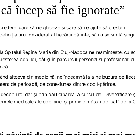
 că încep să fie ignorate”
ncredere, care să ne ghideze și care să ne ajute să creștem
definiția unui deziderat al fiecărui părinte, să nu se simtă sing
la Spitalul Regina Maria din Cluj-Napoca ne reamintește, cu a
 creșterea copiilor, cât și în parcursul personal și profesional: c
rică.
când altceva din medicină, ne îndeamnă la a ne bucura de fiec
iferent de perioadă, de conexiunea dintre copil-părinte.
ecopii.ro, dar și prin participarea la cursul de „Diversificare ș
emele medicale ale copilăriei și primele măsuri de luat” de la 