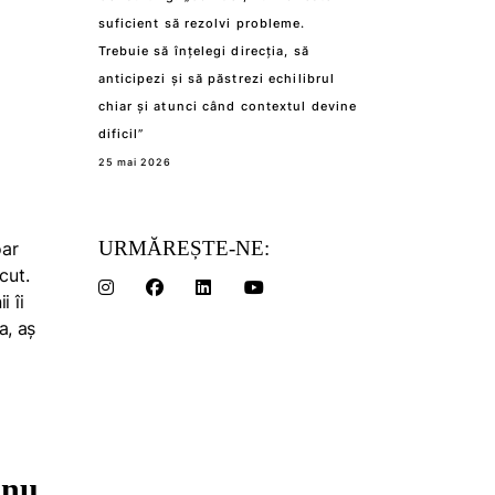
suficient să rezolvi probleme.
Trebuie să înțelegi direcția, să
anticipezi și să păstrezi echilibrul
chiar și atunci când contextul devine
dificil”
25 mai 2026
URMĂREȘTE-NE:
oar
cut.
i îi
a, aș
 nu