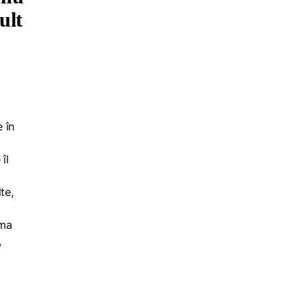
ult
 în
îl
te,
ema
,