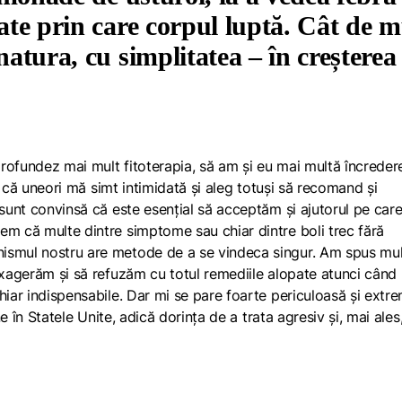
tate prin care corpul luptă. Cât de m
natura, cu simplitatea – în creșterea
aprofundez mai mult fitoterapia, să am și eu mai multă încredere
te că uneori mă simt intimidată și aleg totuși să recomand și
sunt convinsă că este esențial să acceptăm și ajutorul pe care 
em că multe dintre simptome sau chiar dintre boli trec fără
ismul nostru are metode de a se vindeca singur. Am spus mul
 exagerăm și să refuzăm cu totul remediile alopate atunci când
hiar indispensabile. Dar mi se pare foarte periculoasă și extr
ne în Statele Unite, adică dorința de a trata agresiv și, mai ales