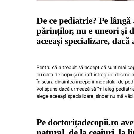
De ce pediatrie? Pe lângă a
părinților, nu e uneori și di
aceeași specializare, dacă 
Pentru că a trebuit să accept că sunt mai cop
cu cărți de copii și un raft întreg de desene 
În seara dinaintea începerii modulului de pedia
voi spune dacă urmează să îmi aleg pediatria 
alege aceeași specializare, sincer nu mă văd
Pe doctorițadecopii.ro aveț
natural, de la ceaiuri, la 