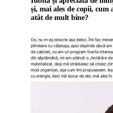
Iubită și apreciată de mul
și, mai ales de copii, cum 
atât de mult bine?
Oo, nu m-aș descrie așa deloc. Îmi fac meseria
plimbare cu cățelușa, apoi depinde dacă am
de cabinet, nu am un program foarte interesa
din săptămână, mi-am plănuit o „hotărâre de A
materializat, deși mă străduiesc să citesc ziln
mod organizat, așa cum îmi propusesem. Ieșir
cu energie, deci mă bucur de ele, mai ales în