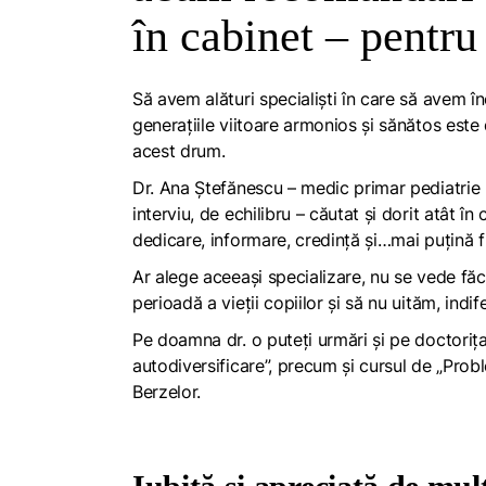
în cabinet – pentru
Să avem alături specialiști în care să avem î
generațiile viitoare armonios și sănătos este 
acest drum.
Dr. Ana Ștefănescu – medic primar pediatrie 
interviu, de echilibru – căutat și dorit atât în
dedicare, informare, credință și…mai puțină f
Ar alege aceeași specializare, nu se vede fă
perioadă a vieții copiilor și să nu uităm, ind
Pe doamna dr. o puteți urmări și pe doctorițad
autodiversificare”, precum și cursul de „Probl
Berzelor.