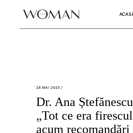
Skip
to
the
ACAS
content
28 MAI 2025
Dr. Ana Ștefănescu
„Tot ce era firescul
acum recomandări 