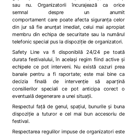
sau nu.
Organizatorii încurajează ca o
rice
semnal
despre
un anumit
comportament
care
poate
afecta siguranța celor
din jur
să fie anunțat
imediat, celui mai apropiat
membru din echipa de securitate sau la numărul
telefonic special pus la dispoziție de organizatori.
Safety Line va fi disponibilă 24/24 pe toată
durata festivalului, în același regim
fiind active și
echipele ce pot interveni. Nu există cazuri prea
banale pentru a fi raportate
;
este mai bine ca
decizia finală de intervenție să aparțină
consilierilor speciali ce pot anticipa corect o
eventuală degenerare a unei situații.
Respectul față
de
genul, spațiul, bunurile și
buna
dispoziție
a tuturor e cel mai bun accesoriu de
festival.
Respectarea regulilor impuse de organizatori este