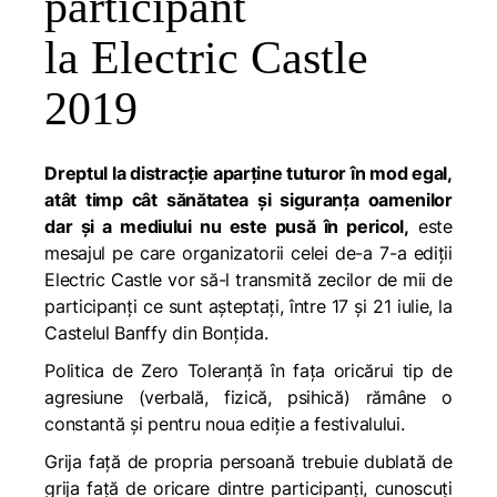
participant
la Electric Castle
2019
Dreptul la distracție aparține tuturor în mod egal,
atât timp cât sănătatea și siguranța
oamenilor
dar și a mediului nu este pusă în pericol,
este
mesajul pe care or
ganizatorii celei de-a 7-a ediții
Electric Castle vor să-l transmită zecilor de mii de
participanți ce sunt așteptați,
între 17 și 21 iulie
, la
Castelul Banffy din Bonțida.
Politica de
Zero Toleranță
în fața oricărui tip de
agresiune
(verbală, fizică, psih
ică)
rămâne o
constantă și pentru noua ediție a festivalului.
Grija față de propria persoană trebuie dublată de
grija față de oricare dintre participanți, cunoscuți