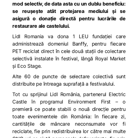
mod selectiv, de data asta cu un dublu beneficiu:
se reușește atât protejarea mediului și se
asigură o donație directă pentru lucrările de
restaurare ale castelului
.
Lidl Romania va dona 1
LEU
fundației
care
administr
ează domeniul Banffy,
pentru fiecare
PET
reciclat
direct în cele două
stații de colectare
selectivă instalate în festival, lângă Royal Market
și Eco Stage.
Alte 60 de puncte de selectare colectivă sunt
distribuite pe întreaga suprafață a festivalului.
Tot
cu sprijinul Lidl România, partenerul Electric
Castle în programul Environment First –
o
premieră ce
poate stabili
o
nouă
direcție pentru
toate evenimentele din România: în fiecare zi,
cantitățile de mâncare neconsumate vor fi
reciclate, fie prin redistri
buirea lor către
mai multe