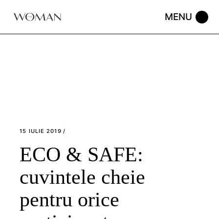
Skip
to
the
content
15 IULIE 2019
ECO & SAFE:
cuvintele cheie
pentru orice