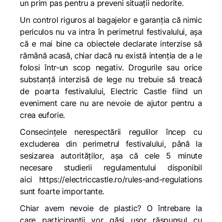
un prim pas pentru a preveni situații nedorite.
Un control riguros al bagajelor e garanția că nimic
periculos n
u
va intra în perimetrul festivalului,
așa
că e mai bine ca obiectele declarate interzise să
rămână acasă, chiar dacă nu există intenția de a le
folosi într-un scop negativ. Drogurile sau orice
substanță interzisă de lege
nu trebuie să treacă
de poarta fes
t
ivalului, Electric Castle
fiind
un
eveniment care nu are nevoie de ajutor pentru a
crea euforie.
Consecințele nerespectării regulilor încep cu
excluderea din perimetrul festivalului, până la
sesizarea autorităților,
așa că cele 5 minute
necesare studierii regulamentului disponibil
aici
https://electriccastle.ro/rules-and-regulations
sunt foarte importante.
Chiar avem
nevoie de plastic?
O întrebare la
car
e
participanții vor
găsi ușor răspunsul cu