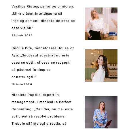
Vasilica Ristea, psiholog clinician:
„Mi-a plăcut întotdeauna să
înțeleg oamenii dincolo de ceea ce
este vizibil”
29 iunie 2026
Cecilia Pită, fondatoarea House of
Aya: „Succesul adevărat nu este
ceea ce obții, ci ceea ce reușești
să păstrezi în timp ce
construiești.”
19 iunie 2026
Nicoleta Poptile, expert în
managementul medical la Perfect
Consulting: „Ca lider, nu mai este
suficient să rezolvi probleme.
Trebuie să înțelegi direcția, să