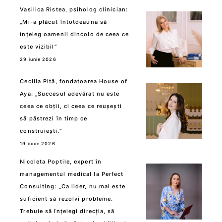
Vasilica Ristea, psiholog clinician:
„Mi-a plăcut întotdeauna să
înțeleg oamenii dincolo de ceea ce
este vizibil”
29 iunie 2026
Cecilia Pită, fondatoarea House of
Aya: „Succesul adevărat nu este
ceea ce obții, ci ceea ce reușești
să păstrezi în timp ce
construiești.”
19 iunie 2026
Nicoleta Poptile, expert în
managementul medical la Perfect
Consulting: „Ca lider, nu mai este
suficient să rezolvi probleme.
Trebuie să înțelegi direcția, să