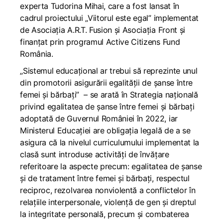
experta Tudorina Mihai, care a fost lansat în
cadrul proiectului „Viitorul este egal” implementat
de Asociația A.R.T. Fusion și Asociația Front și
finanțat prin programul Active Citizens Fund
România.
„Sistemul educațional ar trebui să reprezinte unul
din promotorii asigurării egalității de șanse între
femei și bărbați” – se arată în Strategia națională
privind egalitatea de șanse între femei și bărbați
adoptată de Guvernul României în 2022, iar
Ministerul Educației are obligația legală de a se
asigura că la nivelul curriculumului implementat la
clasă sunt introduse activități de învățare
referitoare la aspecte precum: egalitatea de șanse
și de tratament între femei și bărbați, respectul
reciproc, rezolvarea nonviolentă a conflictelor în
relațiile interpersonale, violență de gen și dreptul
la integritate personală, precum și combaterea