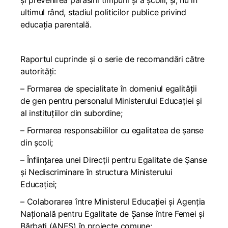
și prevenirea părăsirii timpurii și a școlii; și, nu în
ultimul rând, stadiul politicilor publice privind
educația parentală.
Raportul cuprinde și o serie de recomandări către
autorități:
– Formarea de specialitate în domeniul egalității
de gen pentru personalul Ministerului Educației și
al instituțiilor din subordine;
– Formarea responsabililor cu egalitatea de șanse
din școli;
– Înființarea unei Direcții pentru Egalitate de Șanse
și Nediscriminare în structura Ministerului
Educației;
– Colaborarea între Ministerul Educației și Agenția
Națională pentru Egalitate de Șanse între Femei și
Bărbați (ANES) în proiecte comune;