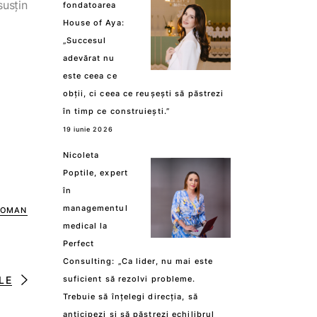
susțin
fondatoarea
House of Aya:
„Succesul
adevărat nu
este ceea ce
obții, ci ceea ce reușești să păstrezi
în timp ce construiești.”
19 iunie 2026
Nicoleta
Poptile, expert
în
managementul
WOMAN
medical la
Perfect
Consulting: „Ca lider, nu mai este
LE
suficient să rezolvi probleme.
Trebuie să înțelegi direcția, să
anticipezi și să păstrezi echilibrul