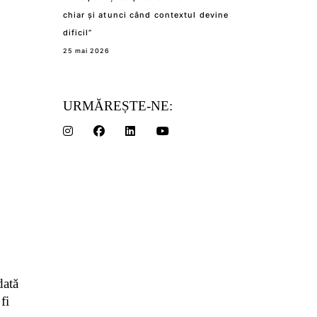
chiar și atunci când contextul devine
dificil”
25 mai 2026
URMĂREȘTE-NE:
dată
fi