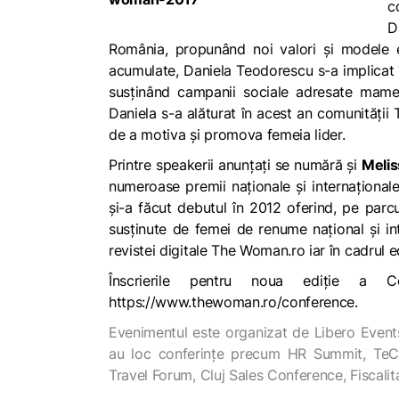
c
D
România, propunând noi valori și modele ed
acumulate, Daniela Teodorescu s-a implicat 
susținând campanii sociale adresate mamelo
Daniela s-a alăturat în acest an comunității
de a motiva și promova femeia lider.
Printre speakerii anunțați se numără și
Melis
numeroase premii naționale și internațional
și-a făcut debutul în 2012 oferind, pe parcu
susținute de femei de renume național și in
revistei digitale The Woman.ro iar în cadrul
Înscrierile pentru noua ediție a C
https://www.thewoman.ro/conference
.
Evenimentul este organizat de Libero Event
au loc conferințe precum HR Summit, TeCO
Travel Forum, Cluj Sales Conference, Fiscalita