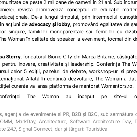
omunitate de peste 2 milioane de oameni în 21 ani. Sub îndr
anielei, revista promovează conceptul de educație moder
ucaționale. De-a lungul timpului, prin intermediul cunoști
în acțiuni de
advocacy și lobby
, promovând egalitatea de șa
r singure, familiilor monoparentale sau femeilor cu dizabil
 The Woman în calitate de speaker la eveniment, tocmai din d
sa Sterry
, fondatorul Bionic City din Marea Britanie, câștigăt
e pentru inovare, creativitate și leadership. Conferința The
rsul celor 5 ediții, paneluri de debate, workshop-uri și prez
ternațional. Aflată în continuă dezvoltare, The Woman a dat
 ediției curente va lansa platforma de mentorat Womentors.ro.
onferinței The Woman au început pe site-ul ofi
s, agenția de evenimente și PR, B2B și B2C, sub semnătura 
MM, MarkDay, Architecture, Software Architecture Day, Di
te 24.7, Signal Connect, dar și târguri: Touristica.