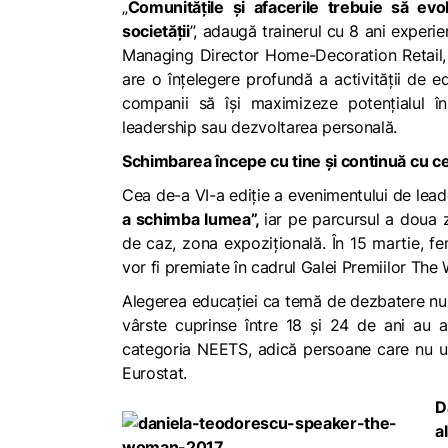
„
Comunitățile și afacerile trebuie să ev
societății
”, adaugă trainerul cu 8 ani experie
Managing Director Home-Decoration Retail, 
are o înțelegere profundă a activității de e
companii să își maximizeze potențialul î
leadership sau dezvoltarea personală.
Schimbarea începe cu tine și continuă cu cei
Cea de-a VI-a ediție a evenimentului de lea
a
schimba lumea”,
iar pe parcursul a doua z
de caz, zona expozițională. În 15 martie, fe
vor fi premiate în cadrul Galei Premiilor Th
Alegerea educației ca temă de dezbatere nu
vârste cuprinse între 18 și 24 de ani au a
categoria NEETS, adică persoane care nu ur
Eurostat.
D
a