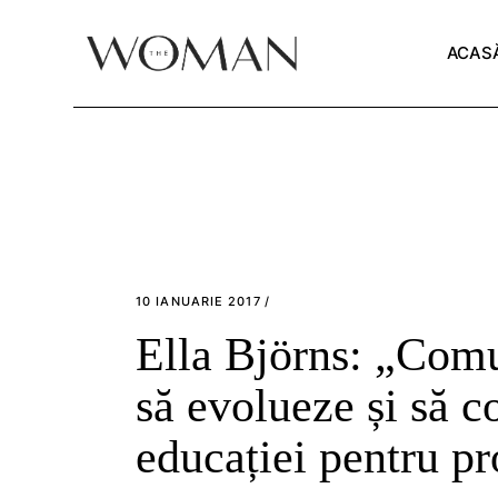
Skip
to
the
ACAS
content
10 IANUARIE 2017
Ella Björns: „Comun
să evolueze și să 
educației pentru pr