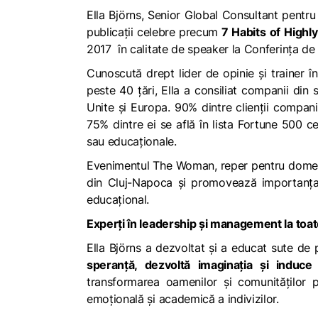
Ella Björns, Senior Global Consultant pentr
publicații celebre precum
7 Habits
of
Highly
2017 în calitate de speaker la Conferința d
Cunoscută drept lider de opinie și trainer 
peste 40 țări, Ella a consiliat companii din s
Unite și Europa. 90% dintre clienții companie
75% dintre ei se află în lista Fortune 500 c
sau educaționale.
Evenimentul The Woman, reper pentru domeniu
din Cluj-Napoca și promovează importanța e
educațional.
Experți în leadership și management la toate
Ella Björns a dezvoltat și a educat sute de p
speranță, dezvoltă imaginația și induc
transformarea oamenilor și comunităților p
emoțională și academică a indivizilor.