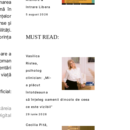
umarea
Intrare Libera
nă în
5 august 2026
nțelor
nse și
ități.
orința
MUST READ:
oare a
Vasilica
 Woman
Ristea,
entări
psiholog
 viață
clinician: „Mi-
a plăcut
cial:
întotdeauna
să înțeleg oamenii dincolo de ceea
ce este vizibil”
căreia
gital
29 iunie 2026
Cecilia Pită,