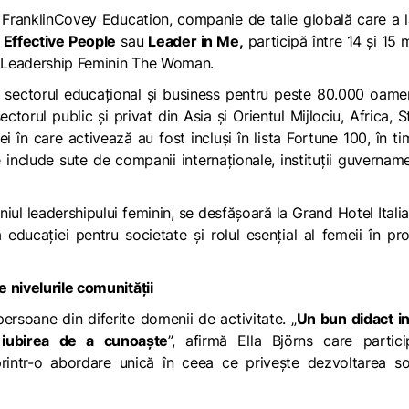
u FranklinCovey Education, companie de talie globală care a 
 Effective People
sau
Leader in Me,
participă între 14 și 15 
e Leadership Feminin The Woman.
în sectorul educațional și business pentru peste 80.000 oame
ectorul public și privat din Asia și Orientul Mijlociu, Africa, S
i în care activează au fost incluși în lista Fortune 100, în t
e include sute de companii internaționale, instituții guvernam
l leadershipului feminin, se desfășoară la Grand Hotel Itali
ducației pentru societate și rolul esențial al femeii în pr
 nivelurile comunității
ersoane din diferite domenii de activitate. „
Un bun didact in
e iubirea de a cunoaște
”, afirmă Ella Björns care partici
rintr-o abordare unică în ceea ce privește dezvoltarea soc