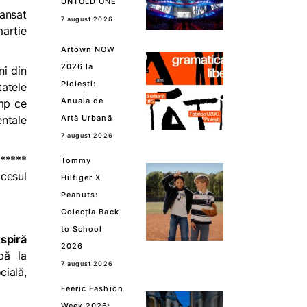
UNTOLD ONE
lansat
7 august 2026
martie
Artown NOW
2026 la
ni din
Ploiești:
tatele
Anuala de
imp ce
entale
Artă Urbană
7 august 2026
a*****
Tommy
ocesul
Hilfiger X
Peanuts:
Colecția Back
to School
spiră
2026
pă la
7 august 2026
ială,
Feeric Fashion
Week 2026: