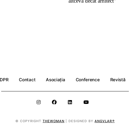
altceva decât arhitect”
DPR
Contact
Asociația
Conference
Revistă
© COPYRIGHT
THEWOMAN
| DESIGNED BY
ANGVLAR®