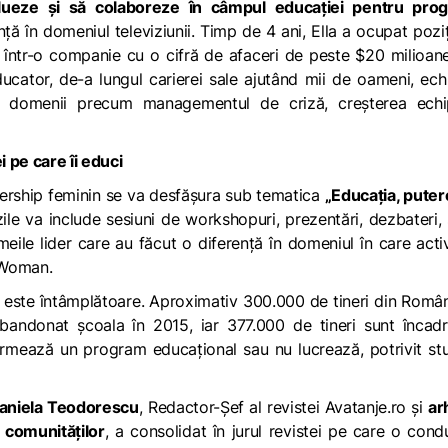
olueze și să colaboreze în câmpul educației pentru prog
nță în domeniul televiziunii. Timp de 4 ani, Ella a ocupat pozi
într-o companie cu o cifră de afaceri de peste $20 milioane
ducator, de-a lungul carierei sale ajutând mii de oameni, ech
n domenii precum managementul de criză, creșterea echip
 pe care îi educi
dership feminin se va desfășura sub tematica
„Educația,
puter
ile va include sesiuni de workshopuri, prezentări, dezbateri, 
meile lider care au făcut o diferență în domeniul în care act
e Woman.
 este întâmplătoare. Aproximativ 300.000 de tineri din Româ
bandonat școala în 2015, iar 377.000 de tineri sunt încadr
mează un program educațional sau nu lucrează, potrivit stu
aniela Teodorescu
, Redactor-Șef al revistei Avatanje.ro și
ar
l comunităților
, a consolidat în jurul revistei pe care o con