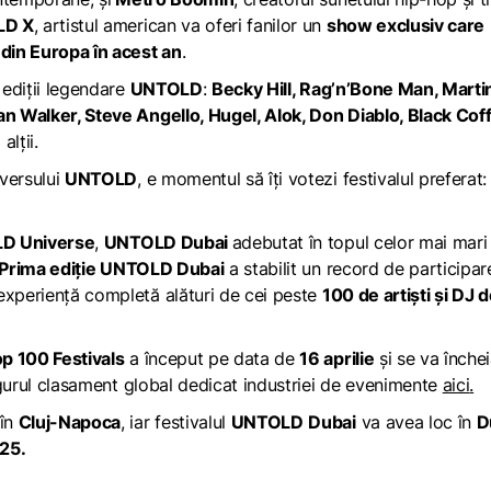
LD X
, artistul american va oferi fanilor un
show exclusiv care
 din Europa în acest an
.
 ediții legendare
UNTOLD
:
Becky Hill, Rag’n’Bone Man, Marti
an Walker, Steve Angello, Hugel, Alok, Don Diablo, Black Cof
 alții.
versului
UNTOLD
, e momentul să îți votezi festivalul preferat:
D Universe
,
UNTOLD Dubai
adebutat în topul celor mai mar
Prima ediție UNTOLD Dubai
a stabilit un record de participar
experiență completă alături de cei peste
100 de artiști și DJ 
p 100 Festivals
a început pe data de
16 aprilie
și se va înche
singurul clasament global dedicat industriei de evenimente
aici
.
 în
Cluj-Napoca
, iar festivalul
UNTOLD
Dubai
va avea loc în
D
025.