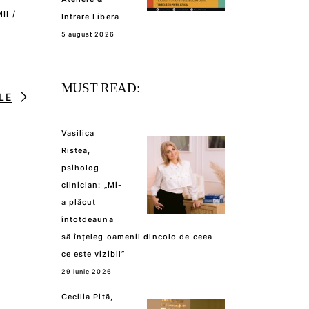
II
/
Intrare Libera
5 august 2026
MUST READ:
LE
Vasilica
Ristea,
psiholog
clinician: „Mi-
a plăcut
întotdeauna
să înțeleg oamenii dincolo de ceea
ce este vizibil”
29 iunie 2026
Cecilia Pită,