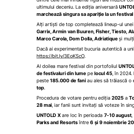
ultimului deceniu. La ediția aniversară
UNTO
marchează singura sa apariție la un festival
Alți artiști de top completează lineup-ul unei
Garrix, Armin van Buuren, Fisher, Tiesto, Al
Marco Carola, Dom Dolla, Adriatique
și mulți
Dacă ai experimentat bucuria autentică a uni
https://bit.ly/3EoKScO
.
Al doilea mare festival din portofoliul
UNTOL
de festivaluri din lume
pe
locul 45
, în 2024.
peste
185.000 de fani
au ales să trăiască o 
top
.
Procedura de votare pentru ediția
2025
a
To
28 mai
, iar fanii sunt invitați să voteze în 
UNTOLD X
are loc în perioada
7-10 august
,
Parks and Resorts
între
6 și 9 noiembrie 2