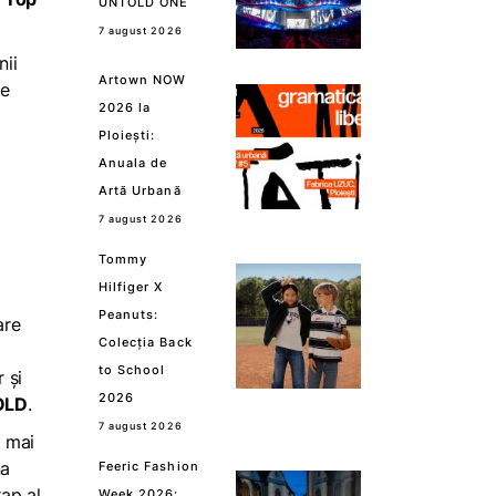
UNTOLD ONE
7 august 2026
nii
Artown NOW
de
2026 la
Ploiești:
Anuala de
Artă Urbană
7 august 2026
Tommy
Hilfiger X
Peanuts:
are
Colecția Back
to School
 și
2026
OLD
.
7 august 2026
i mai
na
Feeric Fashion
rap al
Week 2026: