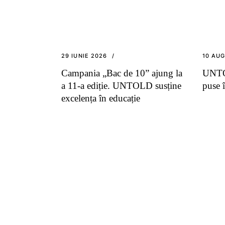
29 IUNIE 2026
10 AU
Campania „Bac de 10” ajung la
UNTOL
a 11-a ediție. UNTOLD susține
puse 
excelența în educație