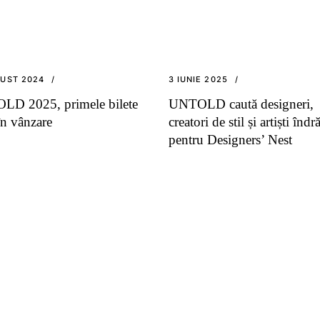
GUST 2024
3 IUNIE 2025
D 2025, primele bilete
UNTOLD caută designeri,
în vânzare
creatori de stil și artiști îndr
pentru Designers’ Nest