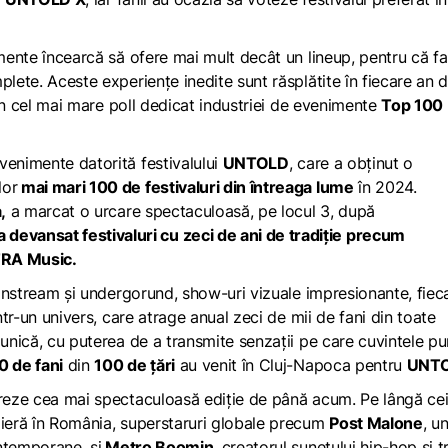
imente încearcă să ofere mai mult decât un lineup, pentru că fa
plete. Aceste experiențe inedite sunt răsplătite în fiecare an 
e în cel mai mare poll dedicat industriei de evenimente
Top 100
venimente datorită festivalului
UNTOLD
, care a obținut o
lor
mai mari 100 de festivaluri din întreaga lume
în 2024.
,
a marcat o urcare spectaculoasă, pe locul 3, după
evansat festivaluri cu zeci de ani de tradiție precum
LTRA Music.
mainstream și undergorund, show-uri vizuale impresionante, fiec
tr-un univers, care atrage anual zeci de mii de fani din toate
 unică, cu puterea de a transmite senzații pe care cuvintele pur
 de fani
din
100 de țări
au venit în Cluj-Napoca pentru
UNT
ebreze cea mai spectaculoasă ediție de până acum. Pe lângă ce
mieră în România, superstaruri globale precum
Post Malone
, u
ontemporane, și
Metro Boomin
, creatorul sunetului hip-hop și t