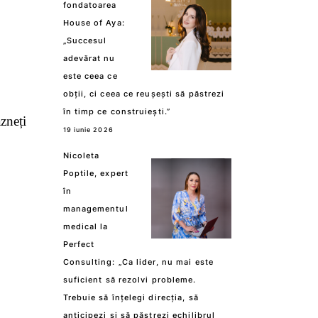
fondatoarea
House of Aya:
„Succesul
adevărat nu
este ceea ce
obții, ci ceea ce reușești să păstrezi
în timp ce construiești.”
ăzneți
19 iunie 2026
Nicoleta
Poptile, expert
în
managementul
medical la
Perfect
Consulting: „Ca lider, nu mai este
suficient să rezolvi probleme.
Trebuie să înțelegi direcția, să
anticipezi și să păstrezi echilibrul