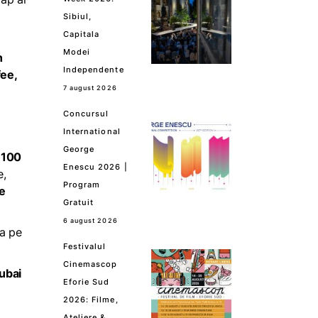
Sibiul,
Capitala
Modei
n
Independente
fee,
7 august 2026
Concursul
International
George
i
100
Enescu 2026 |
e,
Program
de
Gratuit
6 august 2026
ia pe
Festivalul
Cinemascop
ubai
Eforie Sud
2026: Filme,
Ateliere &