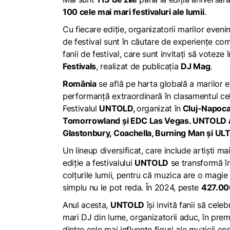
100 cele mai mari festivaluri ale lumii
.
Cu fiecare ediție, organizatorii marilor even
de festival sunt în căutare de experiențe com
fanii de festival, care sunt invitați să votez
Festivals
, realizat de publicația
DJ Mag
.
România
se află pe harta globală a marilor e
performanță extraordinară în clasamentul ce
Festivalul
UNTOLD,
organizat în
Cluj-Napoca
Tomorrowland și EDC Las Vegas. UNTOLD a d
Glastonbury, Coachella, Burning Man și U
Un lineup diversificat, care include artiști 
ediție a festivalului
UNTOLD
se transformă în
colțurile lumii, pentru că muzica are o magie
simplu nu le pot reda. În 2024, peste
427.000
Anul acesta,
UNTOLD
își invită fanii să cel
mari DJ din lume, organizatorii aduc, în pre
dintre cele mai influente figuri ale muzicii c