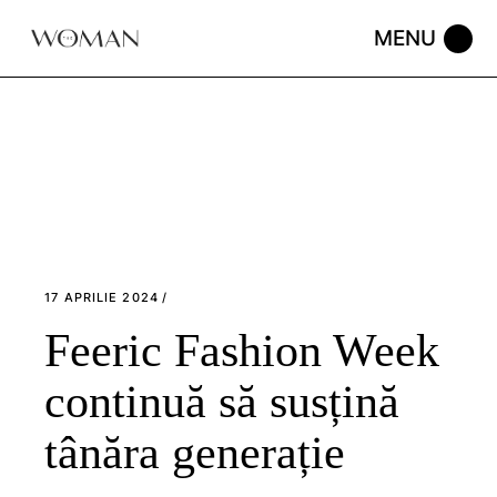
Skip
to
the
content
17 APRILIE 2024
Feeric Fashion Week
continuă să susțină
tânăra generație