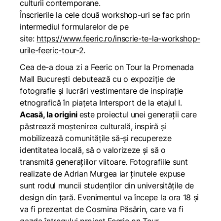
culturii contemporane.
Înscrierile la cele două workshop-uri se fac prin
intermediul formularelor de pe
site:
https://www.feeric.ro/inscrie-te-la-workshop-
urile-feeric-tour-2
.
Cea de-a doua zi a Feeric on Tour la Promenada
Mall București debutează cu o expoziție de
fotografie și lucrări vestimentare de inspirație
etnografică în piațeta Intersport de la etajul I.
Acasă, la origini
este proiectul unei generații care
păstrează moștenirea culturală, inspiră și
mobilizează comunitățile să-și recupereze
identitatea locală, să o valorizeze și să o
transmită generațiilor viitoare. Fotografiile sunt
realizate de Adrian Murgea iar ținutele expuse
sunt rodul muncii studenților din universitățile de
design din țară. Evenimentul va începe la ora 18 și
va fi prezentat de Cosmina Păsărin, care va fi