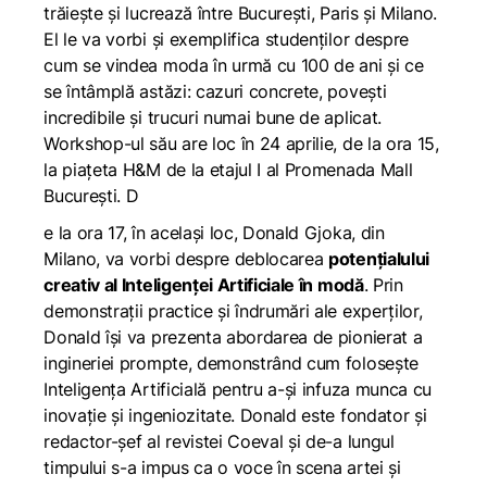
trăiește și lucrează între București, Paris și Milano.
El le va vorbi și exemplifica studenților despre
cum se vindea moda în urmă cu 100 de ani și ce
se întâmplă astăzi: cazuri concrete, povești
incredibile și trucuri numai bune de aplicat.
Workshop-ul său are loc în 24 aprilie, de la ora 15,
la piațeta H&M de la etajul I al Promenada Mall
București. D
e la ora 17, în același loc, Donald Gjoka, din
Milano, va vorbi despre deblocarea
potențialului
creativ al Inteligenței Artificiale în modă
. Prin
demonstrații practice și îndrumări ale experților,
Donald își va prezenta abordarea de pionierat a
ingineriei prompte, demonstrând cum folosește
Inteligența Artificială pentru a-și infuza munca cu
inovație și ingeniozitate. Donald este fondator și
redactor-șef al revistei Coeval și de-a lungul
timpului s-a impus ca o voce în scena artei și