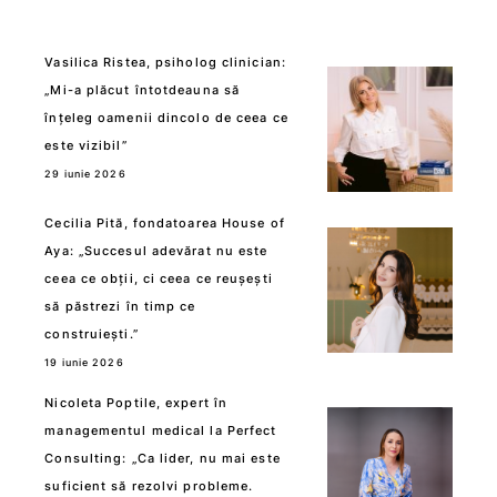
Vasilica Ristea, psiholog clinician:
„Mi-a plăcut întotdeauna să
înțeleg oamenii dincolo de ceea ce
este vizibil”
29 iunie 2026
Cecilia Pită, fondatoarea House of
Aya: „Succesul adevărat nu este
ceea ce obții, ci ceea ce reușești
să păstrezi în timp ce
construiești.”
19 iunie 2026
Nicoleta Poptile, expert în
managementul medical la Perfect
Consulting: „Ca lider, nu mai este
suficient să rezolvi probleme.