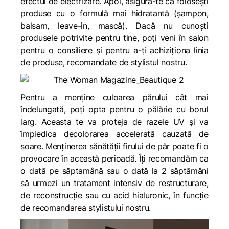
efectul de electrizare. Apoi, asigură-te că folosești
produse cu o formulă mai hidratantă (șampon,
balsam, leave-in, mască). Dacă nu cunoști
produsele potrivite pentru tine, poți veni în salon
pentru o consiliere și pentru a-ți achiziționa linia
de produse, recomandate de stylistul nostru.
Pentru a menține culoarea părului cât mai
îndelungată, poți opta pentru o pălărie cu borul
larg. Aceasta te va proteja de razele UV și va
împiedica decolorarea accelerată cauzată de
soare. Menținerea sănătății firului de păr poate fi o
provocare în această perioadă. Îți recomandăm ca
o dată pe săptamână sau o dată la 2 săptămâni
să urmezi un tratament intensiv de restructurare,
de reconstrucție sau cu acid hialuronic, în funcție
de recomandarea stylistului nostru.