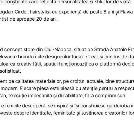
e conștiente care reflectă personalitatea și stilul lor de viață.
gdan Cîrdei, hairstylist cu experiență de peste 8 ani și Flavia
rtist de aproape 20 de ani.
nd concept store
din Cluj-Napoca, situat pe Strada Anatole Fr
elevante branduri ale designerilor locali. Creat și condus de d
aloarea creativității, spațiul funcționează ca o platformă dedi
sofisticat.
t pe calitatea materialelor, pe croituri actuale, bine structur
al modern. Fiecare piesă este aleasă cu atenție pentru a respec
n, execuție impecabilă și durabilitate, fără compromisuri.
e femeile descoperă, se inspiră și își construiesc garderoba î
ste despre identitate, feminitate și sustinerea creatorilor loc