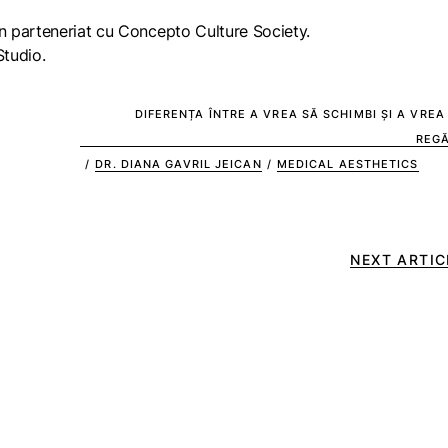
 parteneriat cu Concepto Culture Society.
tudio.
DIFERENȚA ÎNTRE A VREA SĂ SCHIMBI ȘI A VREA
REGĂ
/
DR. DIANA GAVRIL JEICAN
/
MEDICAL AESTHETICS
NEXT ARTIC