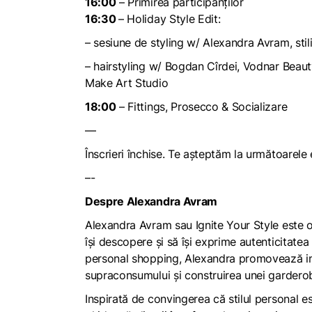
16:00
– Primirea participanților
16:30
– Holiday Style Edit:
– sesiune de styling w/ Alexandra Avram, stil
– hairstyling w/ Bogdan Cîrdei, Vodnar Beau
Make Art Studio
18:00
– Fittings, Prosecco & Socializare
––
Înscrieri închise. Te așteptăm la următoarele
–-
Despre Alexandra Avram
Alexandra Avram sau Ignite Your Style este o
își descopere și să își exprime autenticitatea
personal shopping, Alexandra promovează impor
supraconsumului și construirea unei garderobe
Inspirată de convingerea că stilul personal e