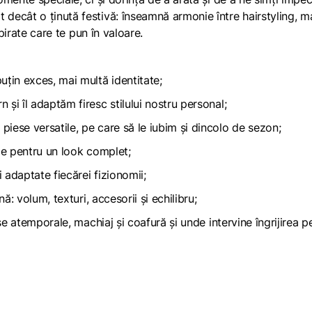
decât o ținută festivă: înseamnă armonie între hairstyling, m
spirate care te pun în valoare.
țin exces, mai multă identitate;
i îl adaptăm firesc stilului nostru personal;
ese versatile, pe care să le iubim și dincolo de sezon;
le pentru un look complet;
 adaptate fiecărei fizionomii;
ă: volum, texturi, accesorii și echilibru;
se atemporale, machiaj și coafură și unde intervine îngrijirea p