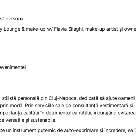
ist personal
ty Lounge & make-up w/ Flavia Silaghi, make-up artist și owne
 evenimente!
 stilistă personală din Cluj-Napoca, dedicată să ajute oamenii
 prin modă. Prin serviciile sale de consultanță vestimentară și
tanța calității în detrimentul cantității, încurajând evitarea
 versatile și sustenabile.
ste un instrument puternic de auto-exprimare și încredere, ea î