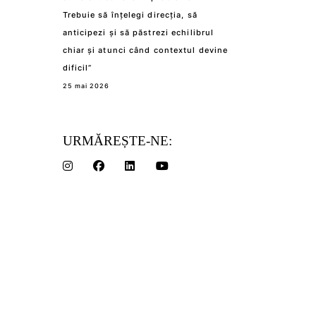
Trebuie să înțelegi direcția, să
anticipezi și să păstrezi echilibrul
chiar și atunci când contextul devine
dificil”
25 mai 2026
URMĂREȘTE-NE: