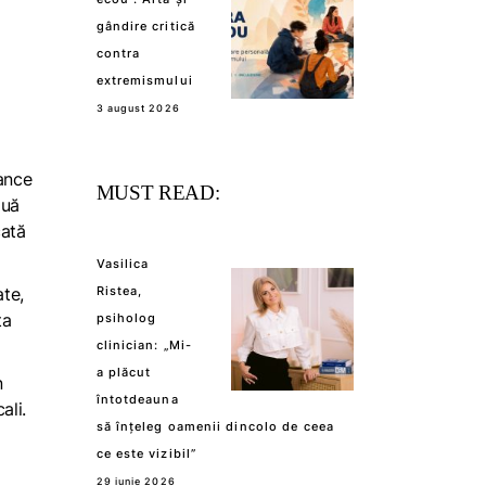
gândire critică
contra
extremismului
3 august 2026
ance
MUST READ:
ouă
cată
Vasilica
ate,
Ristea,
ta
psiholog
clinician: „Mi-
a plăcut
n
întotdeauna
ali.
să înțeleg oamenii dincolo de ceea
ce este vizibil”
29 iunie 2026