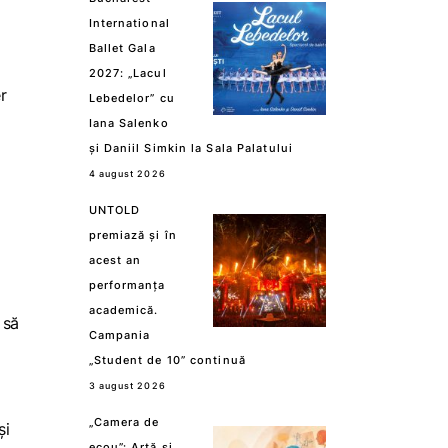
International
Ballet Gala
2027: „Lacul
r
Lebedelor” cu
Iana Salenko
și Daniil Simkin la Sala Palatului
4 august 2026
UNTOLD
premiază și în
acest an
performanța
academică.
 să
Campania
„Student de 10” continuă
3 august 2026
„Camera de
și
ecou”: Artă și