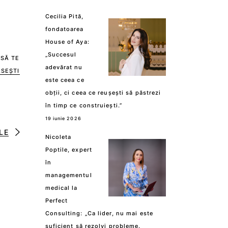
Cecilia Pită,
fondatoarea
House of Aya:
„Succesul
 SĂ TE
adevărat nu
SEȘTI
este ceea ce
obții, ci ceea ce reușești să păstrezi
în timp ce construiești.”
19 iunie 2026
LE
Nicoleta
Poptile, expert
în
managementul
medical la
Perfect
Consulting: „Ca lider, nu mai este
suficient să rezolvi probleme.