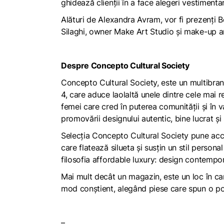
ghidează clienții în a face alegeri vestimentar
Alături de Alexandra Avram, vor fi prezenți Bo
Silaghi, owner Make Art Studio
și make-up a
Despre Concepto Cultural Society
Concepto Cultural Society, este un
multibra
4, care aduce laolaltă unele dintre cele mai r
femei care cred în puterea comunității și în v
promovării designului autentic, bine lucrat și 
Selecția Concepto Cultural Society pune accen
care flatează silueta și susțin un stil person
filosofia
affordable luxury
: design contempora
Mai mult decât un magazin, este un loc în car
mod conștient, alegând piese care spun o pove
–