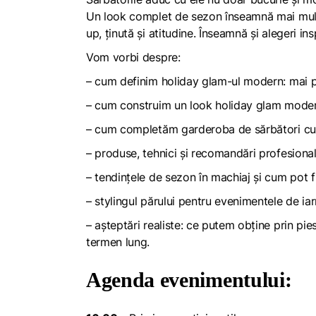
Un look complet de sezon înseamnă mai mult 
up, ținută și atitudine. Înseamnă și alegeri in
Vom vorbi despre:
– cum definim
holiday glam-ul
modern: mai pu
– cum construim un look holiday glam modern ș
– cum completăm garderoba de sărbători cu pi
– produse, tehnici și recomandări profesiona
– tendințele de sezon în machiaj și cum pot fi
– stylingul părului pentru evenimentele de iarn
– așteptări realiste: ce putem obține prin pie
termen lung.
Agenda evenimentului: