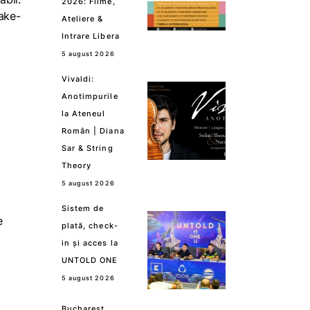
2026: Filme,
ake-
Ateliere &
Intrare Libera
5 august 2026
Vivaldi:
Anotimpurile
la Ateneul
Român | Diana
Sar & String
Theory
5 august 2026
Sistem de
e
plată, check-
in și acces la
UNTOLD ONE
5 august 2026
Bucharest