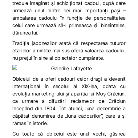
trebuie imaginat și achiziționat cadoul, după care
urmează unul dintre cei mai importanți pași –
ambalarea cadoului în funcție de personalitatea
celui care urmează să-l primească și, bineînțeles,
dăruirea lui.
Tradiția japonezilor arată că respectarea tuturor
etapelor amintite mai sus oferă valoarea cadoului,
nu prețul în sine al obiectelor cumpărate.
Obiceiul de a oferi cadouri celor dragi a devenit
internațional în secolul al XIX-lea, odată cu
evoluția marketing-ului și apariția lui Moș Crăciun,
ca urmare a difuzării reclamelor de Crăciun
începând din 1804. Tot atunci, luna decembrie a
căpătat denumirea de „luna cadourilor”, care a și
rămas în istorie.
Cu toate că obiceiul este unul vechi, găsirea