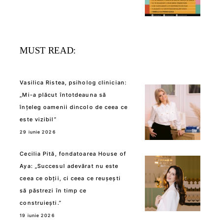
MUST READ:
Vasilica Ristea, psiholog clinician:
„Mi-a plăcut întotdeauna să
înțeleg oamenii dincolo de ceea ce
este vizibil”
29 iunie 2026
Cecilia Pită, fondatoarea House of
Aya: „Succesul adevărat nu este
ceea ce obții, ci ceea ce reușești
să păstrezi în timp ce
construiești.”
19 iunie 2026