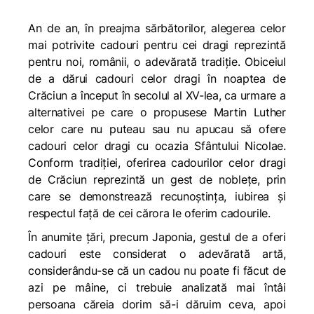
An de an, în preajma sărbătorilor, alegerea celor
mai potrivite cadouri pentru cei dragi reprezintă
pentru noi, românii, o adevărată tradiție. Obiceiul
de a dărui cadouri celor dragi în noaptea de
Crăciun a început în secolul al XV-lea, ca urmare a
alternativei pe care o propusese Martin Luther
celor care nu puteau sau nu apucau să ofere
cadouri celor dragi cu ocazia Sfântului Nicolae.
Conform tradiției, oferirea cadourilor celor dragi
de Crăciun reprezintă un gest de noblețe, prin
care se demonstrează recunoștința, iubirea și
respectul față de cei cărora le oferim cadourile.
În anumite țări, precum Japonia, gestul de a oferi
cadouri este considerat o adevărată artă,
considerându-se că un cadou nu poate fi făcut de
azi pe mâine, ci trebuie analizată mai întâi
persoana căreia dorim să-i dăruim ceva, apoi