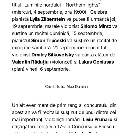
titlul „
Luminile nordului – Northern lights
”
(miercuri, 4 septembrie, ora 19:00). Celebra
pianistă
Lylia Zilberstein
va putea fi urmărită joi,
19 septembrie, marele violonist
Shlomo Mintz
va
susține un recital duminică, 15 septembrie,
pianistul
Simon Trpčeski
va susține un recital de
excepție sâmbătă, 21 septembrie, renumitul
violonist
Dmitry Sitkovetsky
va cânta alături de
Valentin Răduțiu
(violoncel) și
Lukas Geniusas
(pian) vineri, 6 septembrie.
Credit foto: Alex Damian
Un alt eveniment de prim rang al concursului din
acest an va fi recitalul susținut de unul dintre cei
mai importanți violoniști români,
Liviu Prunaru
și
câștigătorul ediției a 17-a a Concursului Enescu