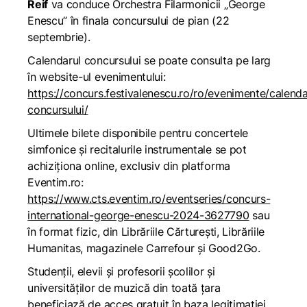
Reif
va conduce Orchestra Filarmonicii „George
Enescu” în finala concursului de pian (22
septembrie).
Calendarul concursului se poate consulta pe larg
în website-ul evenimentului:
https://concurs.festivalenescu.ro/ro/evenimente/calenda
concursului/
Ultimele bilete disponibile pentru concertele
simfonice și recitalurile instrumentale se pot
achiziționa online, exclusiv din platforma
Eventim.ro:
https://www.cts.eventim.ro/eventseries/concurs-
international-george-enescu-2024-3627790
sau
în format fizic, din Librăriile Cărturești, Librăriile
Humanitas, magazinele Carrefour și Good2Go.
Studenții, elevii și profesorii școlilor și
universităților de muzică din toată țara
beneficiază de acces gratuit în baza legitimației