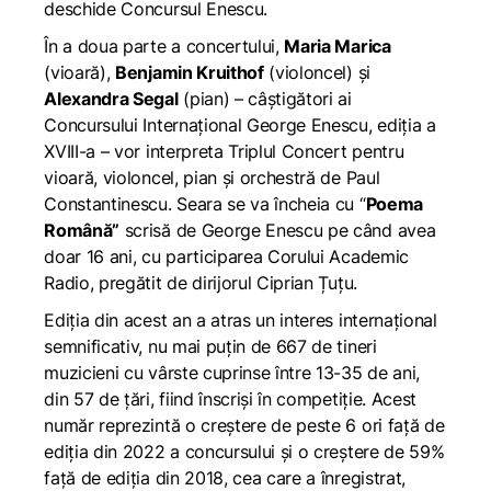
deschide Concursul Enescu.
În a doua parte a concertului,
Maria Marica
(vioară),
Benjamin Kruithof
(violoncel) și
Alexandra Segal
(pian) – câștigători ai
Concursului Internațional George Enescu, ediția a
XVIII-a – vor interpreta Triplul Concert pentru
vioară, violoncel, pian și orchestră de Paul
Constantinescu. Seara se va încheia cu “
Poema
Română”
scrisă de George Enescu pe când avea
doar 16 ani, cu participarea Corului Academic
Radio, pregătit de dirijorul Ciprian Țuțu.
Ediția din acest an a atras un interes internațional
semnificativ, nu mai puțin de 667 de tineri
muzicieni cu vârste cuprinse între 13-35 de ani,
din 57 de țări, fiind înscriși în competiție. Acest
număr reprezintă o creștere de peste 6 ori față de
ediția din 2022 a concursului și o creștere de 59%
față de ediția din 2018, cea care a înregistrat,