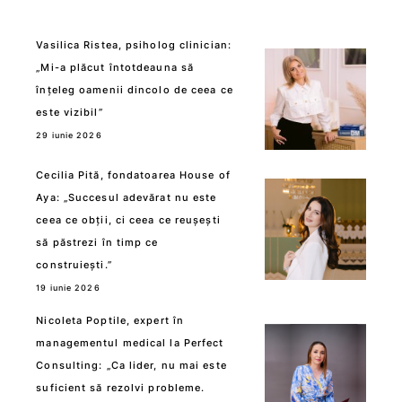
Vasilica Ristea, psiholog clinician:
„Mi-a plăcut întotdeauna să
înțeleg oamenii dincolo de ceea ce
este vizibil”
29 iunie 2026
Cecilia Pită, fondatoarea House of
Aya: „Succesul adevărat nu este
ceea ce obții, ci ceea ce reușești
să păstrezi în timp ce
construiești.”
19 iunie 2026
Nicoleta Poptile, expert în
managementul medical la Perfect
Consulting: „Ca lider, nu mai este
suficient să rezolvi probleme.