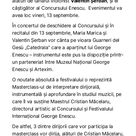
alături de tânărul violonist
Valentin Șerban
, și el
câștigător al Concursului Enescu. Evenimentul va
avea loc vineri, 13 septembrie.
În concertul de deschidere al Concursului și în
recitalul din 13 septembrie, Maria Marica și
Valentin Șerban vor cânta pe vioara Guarneri del
Gesù „Catedrala” care a aparținut lui George
Enescu – instrumentul este pus la dispoziție printr-
un parteneriat între Muzeul Național George
Enescu și Artexim.
O noutate absolută a festivalului o reprezintă
Masterclass-ul de interpretare dirijorală,
instrumentală și aprofundare în studiul muzicii, pe
care îl va susține Maestrul Cristian Măcelaru,
directorul artistic al Concursului și Festivalului
Internațional George Enescu.
De altfel, 3 dintre dirijorii care vor participa la
masterclass vor dirija, alături de Cristian Măcelaru,