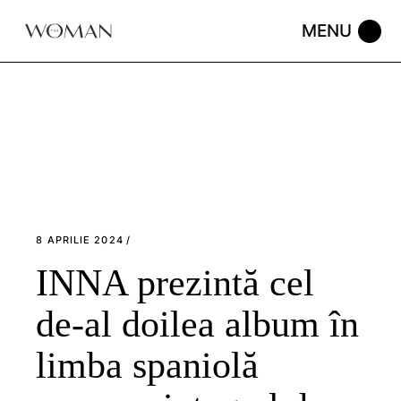
Skip
to
the
content
8 APRILIE 2024
INNA prezintă cel
de-al doilea album în
limba spaniolă