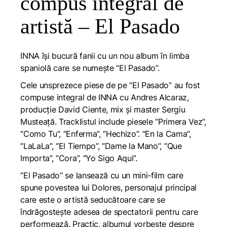
compus integral de
artistă – El Pasado
INNA își bucură fanii cu un nou album în limba
spaniolă care se numește “El Pasado”.
Cele unsprezece piese de pe “El Pasado” au fost
compuse integral de INNA cu Andres Alcaraz,
producție David Ciente, mix și master Sergiu
Musteață. Tracklistul include piesele “Primera Vez”,
“Como Tu”, “Enferma”, “Hechizo”. “En la Cama”,
“LaLaLa”, “El Tiempo”, “Dame la Mano”, “Que
Importa”, “Cora”, “Yo Sigo Aqui”.
“El Pasado” se lansează cu un mini-film care
spune povestea lui Dolores, personajul principal
care este o artistă seducătoare care se
îndrăgostește adesea de spectatorii pentru care
performează. Practic, albumul vorbește despre