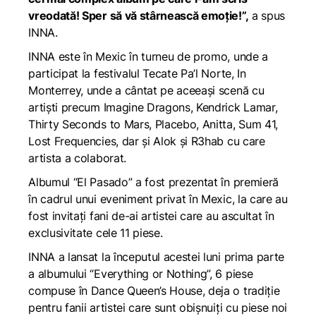
vreodată! Sper să vă stârnească emoție!”,
a spus
INNA.
INNA este în Mexic în turneu de promo, unde a
participat la festivalul Tecate Pa’l Norte, In
Monterrey, unde a cântat pe aceeași scenă cu
artiști precum Imagine Dragons, Kendrick Lamar,
Thirty Seconds to Mars, Placebo, Anitta, Sum 41,
Lost Frequencies, dar și Alok și R3hab cu care
artista a colaborat.
Albumul “El Pasado” a fost prezentat în premieră
în cadrul unui eveniment privat în Mexic, la care au
fost invitați fani de-ai artistei care au ascultat în
exclusivitate cele 11 piese.
INNA a lansat la începutul acestei luni prima parte
a albumului “Everything or Nothing”, 6 piese
compuse în Dance Queen’s House, deja o tradiție
pentru fanii artistei care sunt obișnuiți cu piese noi