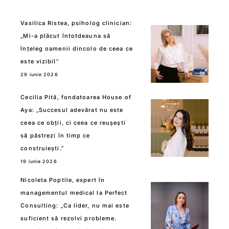
Vasilica Ristea, psiholog clinician:
„Mi-a plăcut întotdeauna să
înțeleg oamenii dincolo de ceea ce
este vizibil”
29 iunie 2026
Cecilia Pită, fondatoarea House of
Aya: „Succesul adevărat nu este
ceea ce obții, ci ceea ce reușești
să păstrezi în timp ce
construiești.”
19 iunie 2026
Nicoleta Poptile, expert în
managementul medical la Perfect
Consulting: „Ca lider, nu mai este
suficient să rezolvi probleme.