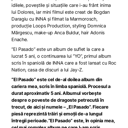
idilele, poveștile și situațiile care i-au frânt inima
lui Dolores, iar mini filmul este creat de Bogdan
Daragiu cu INNA și filmat la Marmorosch,
producție Loops Production, styling Domnica
Mărgescu, make-up Anca Buldur, hair Adonis
Enache.
“El Pasado” este un album de suflet la care a
lucrat 5 ani, o continuarea lui “YO”, primul album
scris în spaniolă de INNA care a fost lansat cu Roc
Nation, casa de discuri a lui Jay-Z.
“El Pasado” este cel de-al doilea album din
cariera mea, scris în limba spaniolă. Procesul a
durat aproximativ 5 ani. Albumul vorbește
despre o poveste de dragoste petrecută în
trecut, de aici și numele – „El Pasado”. Fiecare
piesă reprezintă trăiri și emoții de-a lungul
întregii perioade.“El Pasado” este, în opinia mea,
cel mai complex album pe care l-am scris