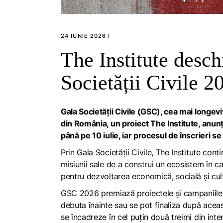
24 IUNIE 2026
The Institute desch
Societății Civile 2
Gala Societății Civile (GSC), cea mai longe
din România, un proiect The Institute, anun
până pe 10 iulie, iar procesul de înscrieri 
Prin Gala Societății Civile, The Institute conti
misiunii sale de a construi un ecosistem în c
pentru dezvoltarea economică, socială și cul
GSC 2026 premiază proiectele și campaniile
debuta înainte sau se pot finaliza după aceast
se încadreze în cel puțin două treimi din inte