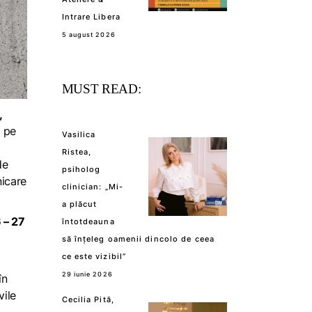
Intrare Libera
5 august 2026
MUST READ:
,
t pe
Vasilica
Ristea,
de
psiholog
nicare
clinician: „Mi-
a plăcut
 – 27
întotdeauna
să înțeleg oamenii dincolo de ceea
ce este vizibil”
29 iunie 2026
în
vile
Cecilia Pită,