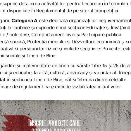
upune detalierea activităților pentru fiecare an în formularu
 sunt disponibile în Regulamentul de pe site-ul competiției.
gorii.
Categoria A
este dedicată organizațiilor neguvernament
tuțiilor publice și cuprinde nouă secțiuni: Educație și Învățămâ
uale / colective, Comportament civic și Participare publică,
tență socială, Protecția mediului și Dezvoltare economică și so
țiativă și persoanelor fizice și include secțiunile: Proiecte real
i sociale și Tineri de Bine.
ândite și implementate de tineri cu vârste între 15 și 25 de an
lui și educație, la artă, cultură, advocacy și voluntariat. Înce
tât în secțiunea Tineri de Bine, cât și într-una dintre celelalte
icare de regulament care extinde vizibilitatea inițiativelor