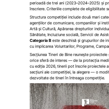
perioadă de trei ani (2023–2024–2025) și pres
înscriere. Criteriile complete de eligibilitate
Structura competiției include două mari cate
agențiilor de comunicare, companiilor și insti
Artă și Cultură, Apărarea drepturilor individ
Sănătate, Incluziune socială, Servicii de Asis
Categoria B
este deschisă și grupurilor de ini
cu implicarea Voluntarilor, Programe, Campani
Secțiunea Tineri de Bine reunește proiectele g
orice sferă de interes — de la protecția mediu
cu ediția 2026, tinerii pot înscrie proiectele a
secțiuni ale competiției, la alegere — o modif
dezvoltate de tineri în întreaga competiție.