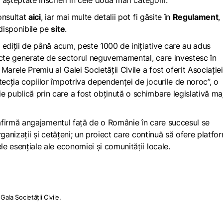
 așteptate înscrieri în cele două mari categorii.
onsultat
aici
, iar mai multe detalii pot fi găsite în
Regulament
,
 disponibile pe
site
.
 ediţii de până acum, peste 1000 de iniţiative care au adus
ecte generate de sectorul neguvernamental, care investesc în
 Marele Premiu al Galei Societății Civile a fost oferit Asociației
ecția copiilor împotriva dependenței de jocurile de noroc”, o
e publică prin care a fost obținută o schimbare legislativă ma
 reafirmă angajamentul față de o Românie în care succesul se
organizații și cetățeni; un proiect care continuă să ofere platfo
le esențiale ale economiei și comunității locale.
ala Societății Civile.