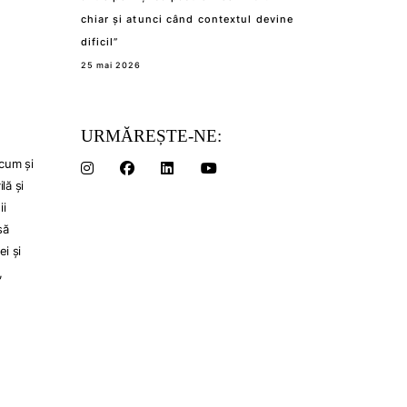
chiar și atunci când contextul devine
dificil”
25 mai 2026
URMĂREȘTE-NE:
ecum și
lă și
ii
să
i și
,