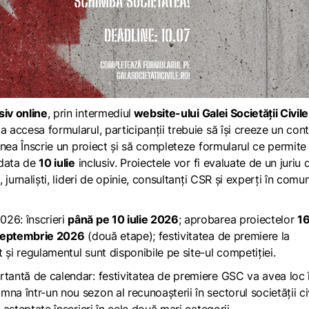
siv online
, prin intermediul
website-ului Galei Societății Civile
 a accesa formularul, participanții trebuie să își creeze un con
unea
Înscrie un proiect
și să completeze formularul ce permite
 data de
10 iulie
inclusiv. Proiectele vor fi evaluate de un juriu 
, jurnaliști, lideri de opinie, consultanți CSR și experți în comu
026: înscrieri
până pe 10 iulie 2026
; aprobarea proiectelor
16
 septembrie 2026
(două etape); festivitatea de premiere la
 și regulamentul sunt disponibile pe site-ul competiției.
rtantă de calendar: festivitatea de premiere GSC va avea loc 
na într-un nou sezon al recunoașterii în sectorul societății ci