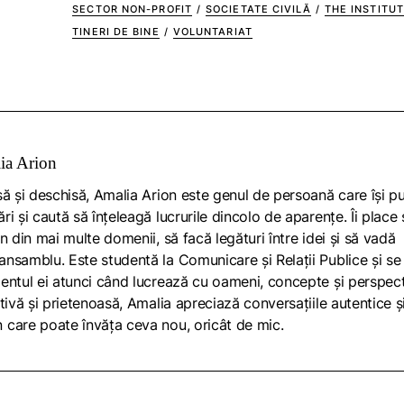
SECTOR NON-PROFIT
/
SOCIETATE CIVILĂ
/
THE INSTITU
TINERI DE BINE
/
VOLUNTARIAT
ia Arion
să și deschisă, Amalia Arion este genul de persoană care își p
ri și caută să înțeleagă lucrurile dincolo de aparențe. Îi place 
in din mai multe domenii, să facă legături între idei și să vadă
nsamblu. Este studentă la Comunicare și Relații Publice și se
mentul ei atunci când lucrează cu oameni, concepte și perspec
ativă și prietenoasă, Amalia apreciază conversațiile autentice ș
 care poate învăța ceva nou, oricât de mic.