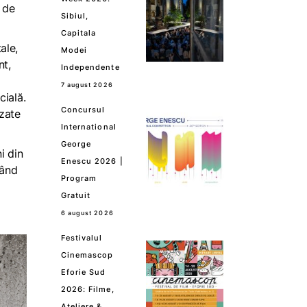
l de
Sibiul,
Capitala
ale,
Modei
nt,
Independente
7 august 2026
cială.
Concursul
izate
International
George
i din
Enescu 2026 |
pând
Program
Gratuit
6 august 2026
Festivalul
Cinemascop
Eforie Sud
2026: Filme,
Ateliere &