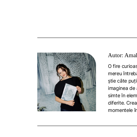
Autor: Amal
O fire curioa
mereu întrebă
știe câte puț
imaginea de a
simte în ele
diferite. Cre
momentele în