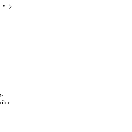
LE
m-
rilor