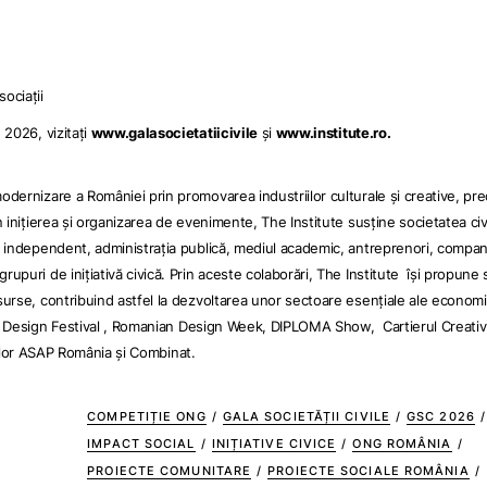
ociații
 2026, vizitaţi
www.galasocietatiicivile
și
www.institute.ro
.
modernizare a României prin promovarea industriilor culturale și creative, pr
n inițierea și organizarea de evenimente, The Institute susține societatea civi
ul independent, administrația publică, mediul academic, antreprenori, compan
rupuri de inițiativă civică. Prin aceste colaborări, The Institute își propune 
surse, contribuind astfel la dezvoltarea unor sectoare esențiale ale economie
Design Festival
,
Romanian Design Week
,
DIPLOMA Show
,
Cartierul Creativ
lor
ASAP România
și
Combinat
.
COMPETIȚIE ONG
/
GALA SOCIETĂȚII CIVILE
/
GSC 2026
/
IMPACT SOCIAL
/
INIȚIATIVE CIVICE
/
ONG ROMÂNIA
/
PROIECTE COMUNITARE
/
PROIECTE SOCIALE ROMÂNIA
/