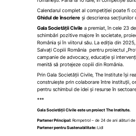
românești. Până la 10 iulie, în competiție sunt
Calendarul complet al competiţiei poate fi c
Ghidul de înscriere
şi descrierea secţiunilor
Gala Societăţii Civile
a premiat, în cele 23 de
schimbări pozitive majore în societate, proi
România şi în viitorul său. La ediţia din 2025,
Salvați Copiii România pentru proiectul „Prot
campanie de advocacy, educație și intervenți
menită să protejeze copiii din România.
Prin Gala Societății Civile, The Institute își
construiește prin colaborare între instituții, 
pentru schimbul de idei și resurse în sectoare
***
Gala Societății Civile este un proiect
The Institute
.
Partener Principal:
Rompetrol – de 24 de ani alături de G
Partener pentru Sustenabilitate:
Lidl