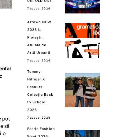
UNTOLD ONE
7 august 2026
Artown NOW
2026 la
Ploiești:
Anuala de
Artă Urbană
7 august 2026
ental
Tommy
c
Hilfiger X
Peanuts:
Colecția Back
to School
2026
e pot
7 august 2026
te să
Feeric Fashion
ă o
Week 2026: