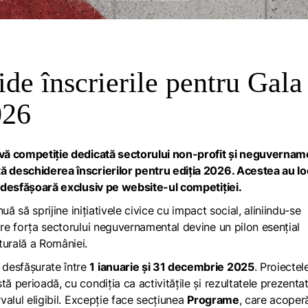
ide înscrierile pentru Gala
026
vivă competiție dedicată sectorului non-profit și neguvernam
ță deschiderea înscrierilor pentru ediția 2026. Acestea au lo
se desfășoară exclusiv pe
website-ul competiţiei
.
nuă să sprijine inițiativele civice cu impact social, aliniindu-se
are forța sectorului neguvernamental devine un pilon esențial
turală a României.
 desfășurate între
1 ianuarie și 31 decembrie 2025
. Proiectel
ă perioadă, cu condiția ca activitățile și rezultatele prezenta
rvalul eligibil. Excepție face secțiunea
Programe
, care acoper