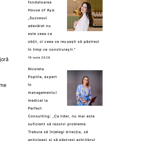
fondatoarea
House of Aya:
„Succesul
adevărat nu
este ceea ce
obții, ci ceea ce reușești să păstrezi
în timp ce construiești.”
19 iunie 2026
joră
Nicoleta
Poptile, expert
rme
în
managementul
medical la
Perfect
Consulting: „Ca lider, nu mai este
suficient să rezolvi probleme.
Trebuie să înțelegi direcția, să
anticipezi și să păstrezi echilibrul