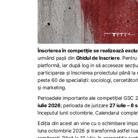
Înscrierea în competiție se realizează exclu
urmând paşii din
Ghidul de înscriere
. Pentru
platformă, iar după
log in
să acceseze secți
participarea și înscrierea proiectului până la
peste 60 de specialiști: sociologi, cercetători
și marketing.
Perioadele importante ale competiției GSC 2
iulie 2026
; perioada de jurizare
27 iulie – 8
începutul lunii octombrie. Calendarul complet
Ediția din acest an vine cu o schimbare impo
luna octombrie 2026 și transformă astfel toam