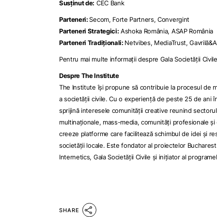
Susținut de:
CEC Bank
Parteneri:
Secom, Forte Partners, Convergint
Parteneri Strategici:
Ashoka România, ASAP România
Parteneri Tradiționali:
Netvibes, MediaTrust, Gavrilă&As
Pentru mai multe informaţii despre Gala Societăţii Civile
Despre The Institute
The Institute își propune să contribuie la procesul de 
a societății civile. Cu o experiență de peste 25 de ani î
sprijină interesele comunității creative reunind sector
multinaționale, mass-media, comunități profesionale și g
creeze platforme care facilitează schimbul de idei și re
societății locale.
Este fondator al proiectelor
Bucharest 
Internetics
,
Gala Societății Civile
și inițiator al programe
SHARE