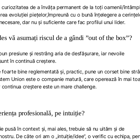
, curiozitatea de a învăța permanent de la toți oamenii/întâmpl
erea evoluției piețelor,împreună cu o bună înțelegere a cerințel
cesare, dar nu și suficiente care fac profilul unui lider.
 des vă asumați riscul de a gândi ”out of the box”?
un presiune și restrâng aria de desfășurare, iar nevoile
sunt în continuă creștere.
te foarte bine reglementată și, practic, pune un corset bine str
ern Union este o companie matură, care operează în mai to
ar continua creștere este un mare
challenge
.
riența profesională, pe intuiție?
uie pusă în context
și, mai ales, trebuie să nu uităm și de
nostru. De câte ori am o „intuiție/idee”, o verific cu echipa, pe