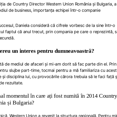
iția de Country Director Western Union România și Bulgaria, a
mediul de business, importanța echipei într-o companie
ccesul, Daniela consideră că cifrele vorbesc de la sine într-o
l faptul că anul trecut, prin compania pe care o reprezintă, 
secundă.
mereu un interes pentru dumneavoastră?
ată de mediul de afaceri și mi-am dorit să fac parte din el. Prin
entru slujbe part-time, tocmai pentru a mă familiariza cu acest
și disciplina lui, cu provocările cărora trebuia să le faci față ș
e rezultate.
al momentul în care ați fost numită în 2014 Countr
ia și Bulgaria?
gică, Western Union a revenit la structura regională. Pentru mi