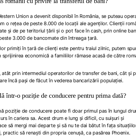
s românii cu privire la transferul de bani?
estern Union a devenit disponibil în România, se puteau oper
m o rețea de peste 8.000 de locații ale agenților. Clienții rom
tate și de pe teritoriul țării și o pot face în cash, prin online ba
e peste 3.000 de bancomate din întreaga țară.
or primiți în țară de clienți este pentru traiul zilnic, putem sp
n sprijinirea economică a familiilor rămase acasă
de către româ
atât prin intermediul operatorilor de transfer de bani, cât și p
e încă pași de făcut în vederea bancarizării populației.
flă într-o poziție de conducere pentru prima dată?
ă poziție de conducere poate fi doar primul pas în lungul dr
s în cariera sa. Acest drum e lung și dificil, cu suișuri și
e să mergi mai departe și să nu te dai bătut în fața situațiilo
zi, practic să renaști din propria cenușă, ca pasărea Phoenix.