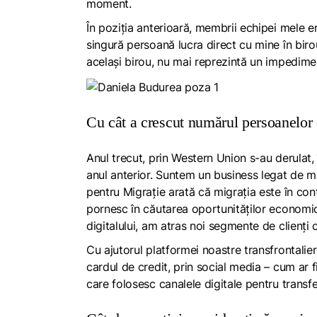
moment.
În poziția anterioară, membrii echipei mele e
singură persoană lucra direct cu mine în birou
același birou, nu mai reprezintă un impedime
Cu cât a crescut numărul persoanelor c
Anul trecut, prin Western Union s-au derulat, 
anul anterior. Suntem un business legat de migr
pentru Migrație arată că migrația este în con
pornesc în căutarea oportunităților economice 
digitalului, am atras noi segmente de clienți c
Cu ajutorul platformei noastre transfrontali
cardul de credit, prin social media – cum ar 
care folosesc canalele digitale pentru transfe