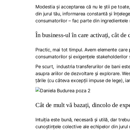
Modestia și acceptarea că nu le știi pe toate
din jurul tău, informarea constantă și înțeleg
consumatorilor – fac parte din ingredientele ne
În business-ul în care activați, cât de
Practic, mai tot timpul. Avem elemente care p
consumatorilor și exigențele stakeholderilor 
Pe scurt,
industria transferurilor de bani es
asupra ariilor de dezvoltare și explorare.
West
țările (cu câteva excepții impuse de lege), i
Cât de mult vă bazați, dincolo de expe
Intuiția este bună, necesară și utilă, dar treb
cunoștințele colective ale echipelor din jurul 