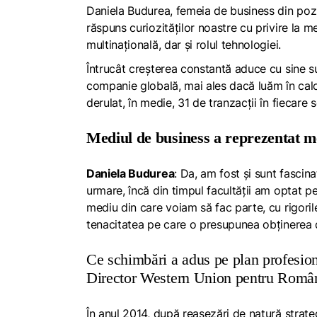
Daniela Budurea, femeia de business din poz
răspuns curiozităților noastre cu privire la 
multinațională, dar și rolul tehnologiei.
Întrucât creșterea constantă aduce cu sine su
companie globală, mai ales dacă luăm în calcu
derulat, în medie, 31 de tranzacții în fiecare 
Mediul de business a reprezentat 
Daniela Budurea
: Da, am fost și sunt fascin
urmare,
încă din timpul facultății am optat p
mediu
din care voiam să fac parte, cu rigorile 
tenacitatea pe care o presupunea obținerea d
Ce schimbări a adus pe plan profesion
Director Western Union pentru Român
În anul 2014, după reașezări de natură strate