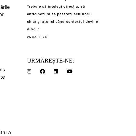
ările
Trebuie să înțelegi direcția, să
or
anticipezi și să păstrezi echilibrul
chiar și atunci când contextul devine
dificil”
25 mai 2026
URMĂREȘTE-NE:
âns
ate
ntru a