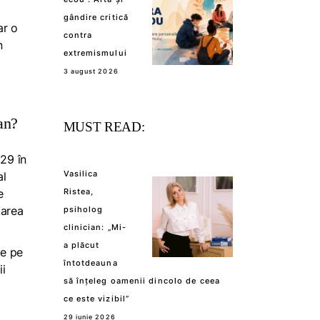
gândire critică
ar o
contra
n
extremismului
3 august 2026
an?
MUST READ:
 29 în
Vasilica
al
e
Ristea,
tarea
psiholog
clinician: „Mi-
a plăcut
de pe
întotdeauna
ii
să înțeleg oamenii dincolo de ceea
ce este vizibil”
29 iunie 2026