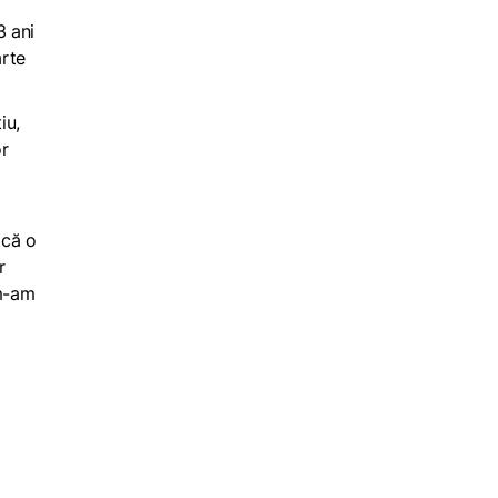
3 ani
arte
iu,
or
 că o
r
 m-am