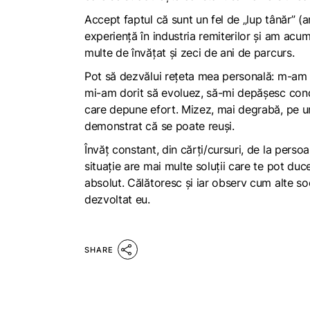
Accept faptul că sunt un fel de „lup tânăr” (
experiență în industria remiterilor și am ac
multe de învățat și zeci de ani de parcurs.
Pot să dezvălui rețeta mea personală: m-am 
mi-am dorit să evoluez, să-mi depășesc cond
care depune efort. Mizez, mai degrabă, pe un
demonstrat că se poate reuși.
Învăț constant, din cărți/cursuri, de la perso
situație are mai multe soluții care te pot duc
absolut. Călătoresc și iar observ cum alte soc
dezvoltat eu.
SHARE