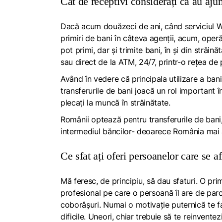
Cât de receptivi considerați că au ajun
Dacă acum douăzeci de ani, când serviciul W
primiri de bani în câteva agenții, acum, operă
pot primi, dar și trimite bani, în și din străină
sau direct de la ATM, 24/7, printr-o rețea d
Având în vedere că principala utilizare a banil
transferurile de bani joacă un rol important î
plecați la muncă în străinătate.
Românii optează pentru transferurile de bani, 
intermediul băncilor- deoarece România mai ar
Ce sfat ați oferi persoanelor care se a
Mă feresc, de principiu, să dau sfaturi.
O prim
profesional pe care o persoană îl are de parcur
coborâșuri.
Numai o motivație puternică te fac
dificile. Uneori, chiar trebuie să te reinvente