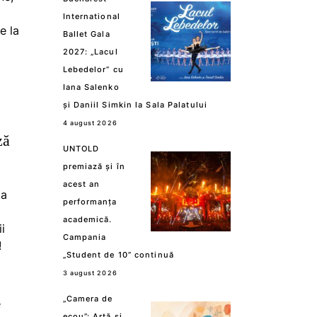
International
e la
Ballet Gala
2027: „Lacul
Lebedelor” cu
Iana Salenko
și Daniil Simkin la Sala Palatului
4 august 2026
ză
UNTOLD
premiază și în
acest an
la
performanța
academică.
i
Campania
!
„Student de 10” continuă
3 august 2026
„Camera de
e
ecou”: Artă și