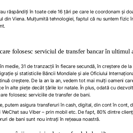
rau răspândiți în toate cele 16 țări pe care le coordonam și do
l din Viena. Mulțumită tehnologiei, faptul că nu suntem fizic î
nt.
are folosesc serviciul de transfer bancar în ultimul 
în medie, 31 de tranzacții în fiecare secundă, în creștere de la
ație și statisticile Băncii Mondiale și ale Oficiului Internațion
tinuă creștere. De la an la an, vedem tot mai mulți oameni car
în alte piețe decât țările lor natale. În plus, odată cu dezvol
are folosesc serviciile de transfer de bani.
ere, putem asigura
transferuri în cash, digital, din cont în cont, 
fi WeChat sau Viber – prin mobil
etc. De fapt, 80% dintre clienț
ruri de bani sunt nou intrați în rețeaua noastră.