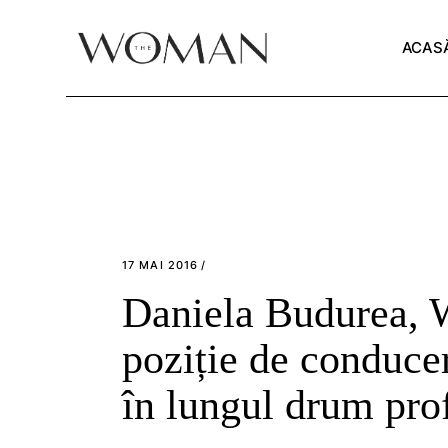
Skip
to
the
ACAS
content
17 MAI 2016
Daniela Budurea, 
poziție de conducer
în lungul drum pro