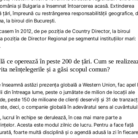
 România și Bulgaria a însemnat întoarcerea acasă. Extinderea
uă țări, împreună cu restrângerea responsabilității geografice, d
na, la biroul din București.
asem în 2012, de pe poziția de Country Director, la biroul
 poziția de Director Regional pe segmentul instituțiilor mari:
.
ă ce operează în peste 200 de țări. Cum se realizea
ita neînțelegerile și a găsi scopul comun?
înseamnă astăzi prezența globală a Western Union, fac apel 
rii din întreaga lume, peste o jumătate de milion de locații ale
e, peste 150 de milioane de clienți deserviți și 31 de tranzacți
ste, deci, o companie globală în adevăratul sens al cuvântului
, lucrul în echipe se derulează, în cea mai mare parte a
ințelor
. Acesta este modul zilnic de lucru. Pentru a face față
urată, foarte multă disciplină și o agendă adusă la zi în fiecar