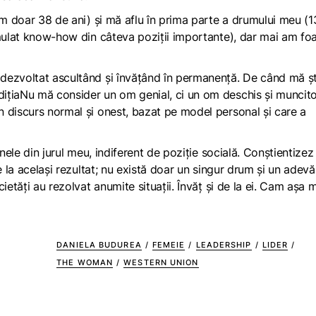
am doar 38 de ani) și mă aflu în prima parte a drumului meu (1
umulat know-how din câteva poziții importante), dar mai am fo
dezvoltat ascultând și învățând în permanență. De când mă șt
ițiaNu mă consider un om genial, ci un om deschis și muncit
 discurs normal și onest, bazat pe model personal și care a
anele din jurul meu, indiferent de poziție socială. Conștientizez
e la același rezultat; nu există doar un singur drum și un adevă
ietăți au rezolvat anumite situații. Învăț și de la ei. Cam așa
DANIELA BUDUREA
/
FEMEIE
/
LEADERSHIP
/
LIDER
/
THE WOMAN
/
WESTERN UNION