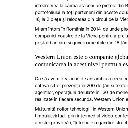
întoarcerea la cârma afacerii pe piețele din
portofoliului la toți partenerii din aceste do
16, la 2 piețe și relocarea din biroul de la Vie
M-am întors în România în 2014, de unde plec
companiei noastre de la Viena pentru a prelua
poștal-bancare și guvernamentale din 16 țări
Western Union este o companie global
comunicarea la acest nivel pentru a ev
Ca să avem o viziune de ansamblu a ceea ce 
câteva cifre: prezență în 200 de țări și terito
agenților, operațiuni derulate în 130 de moned
realizate în fiecare secundă. Western Union e
Mulțumită noilor tehnologii, în Western Union
timpului,virtual, prin intermediul video-confer
acestei provocări, îți trebuie o gândire struct