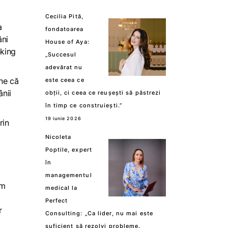
Cecilia Pită,
a
fondatoarea
âni
House of Aya:
nking
„Succesul
adevărat nu
une că
este ceea ce
nii
obții, ci ceea ce reușești să păstrezi
în timp ce construiești.”
19 iunie 2026
rin
Nicoleta
Poptile, expert
în
managementul
um
medical la
Perfect
r
Consulting: „Ca lider, nu mai este
suficient să rezolvi probleme.