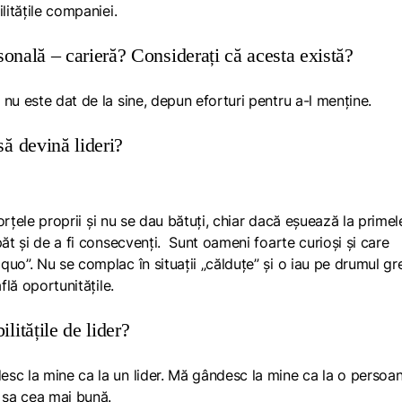
litățile companiei.
ersonală – carieră? Considerați că acesta există?
nu este dat de la sine, depun eforturi pentru a-l menține.
ă devină lideri?
 forțele proprii și nu se dau bătuți, chiar dacă eșuează la primel
ăt și de a fi consecvenți. Sunt oameni foarte curioși și care
uo”. Nu se complac în situații „călduțe” și o iau pe drumul gre
flă oportunitățile.
itățile de lider?
sc la mine ca la un lider.
Mă gândesc la mine ca la o persoa
a sa cea mai bună.