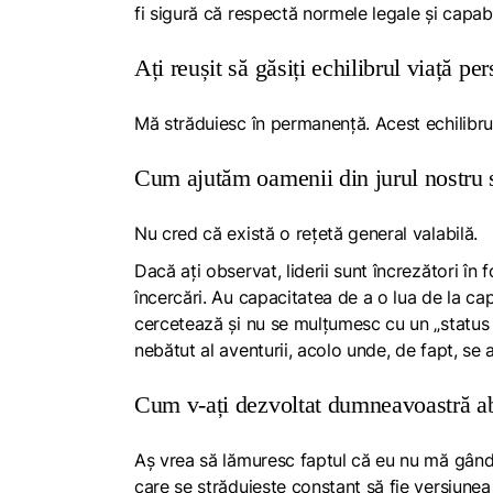
fi sigură că respectă normele legale și capabi
Ați reușit să găsiți echilibrul viață p
Mă străduiesc în permanență. Acest echilibru 
Cum ajutăm oamenii din jurul nostru s
Nu cred că există o rețetă general valabilă.
Dacă ați observat,
liderii sunt încrezători în
încercări
. Au capacitatea de a o lua de la cap
cercetează și nu se mulțumesc cu un „status q
nebătut al aventurii, acolo unde, de fapt, se a
Cum v-ați dezvoltat dumneavoastră abil
Aș vrea să lămuresc faptul că eu nu mă gânde
care se străduiește constant să fie versiune