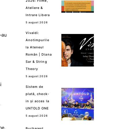
2026: Filme,
Ateliere &
Intrare Libera
5 august 2026
Vivaldi:
s-au
Anotimpurile
la Ateneul
Român | Diana
Sar & String
Theory
5 august 2026
i
Sistem de
plată, check-
in și acces la
y
UNTOLD ONE
5 august 2026
ne,
Bucharest