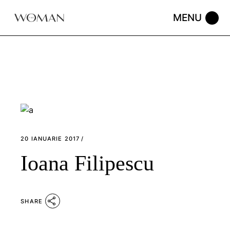
Skip
to
the
content
20 IANUARIE 2017
Ioana Filipescu
SHARE