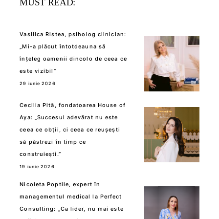
MUST READ:
Vasilica Ristea, psiholog clinician:
„Mi-a plăcut întotdeauna să
înțeleg oamenii dincolo de ceea ce
este vizibil”
29 iunie 2026
Cecilia Pită, fondatoarea House of
Aya: „Succesul adevărat nu este
ceea ce obții, ci ceea ce reușești
să păstrezi în timp ce
construiești.”
19 iunie 2026
Nicoleta Poptile, expert în
managementul medical la Perfect
Consulting: „Ca lider, nu mai este