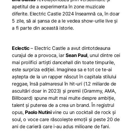
apetitul de a experimenta în zone muzicale
diferite. Electric Castle 2024 înseamnă ca, în doar
5 zile, să ai șansa de a le vedea show-urile live și
a fi parte din această istorie.
Eclectic
– Electric Castle a avut dintotdeauna
curajul de a provoca, iar
Sean Paul
, unul dintre cei
mai prolifici artiști
dancehall
din toate timpurile,
este surpriza ediției. Imaginea sa e tot ce te-ai
aștepta de la un rapper născut în capitala stilului
reggae, însă palmaresul în hit-uri (1.2 miliarde de
ascultări doar in 2023) și premii (Grammy, AMA,
Billboard) spune mult mai multe despre ambiție,
talent și puterea de a crea un brand. În registrul
opus,
Paolo Nutini
vine cu un cocktail de rock și
soul, o voce care răscolește emoții și peste 20 de
ani de carieră care i-au adus milioane de fani.