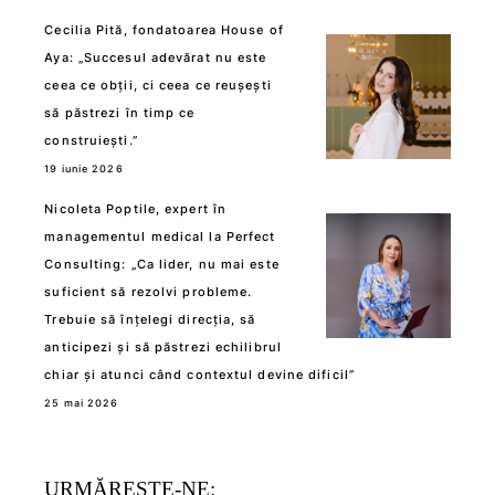
Cecilia Pită, fondatoarea House of
Aya: „Succesul adevărat nu este
ceea ce obții, ci ceea ce reușești
să păstrezi în timp ce
construiești.”
19 iunie 2026
Nicoleta Poptile, expert în
managementul medical la Perfect
Consulting: „Ca lider, nu mai este
suficient să rezolvi probleme.
Trebuie să înțelegi direcția, să
anticipezi și să păstrezi echilibrul
chiar și atunci când contextul devine dificil”
25 mai 2026
URMĂREȘTE-NE: