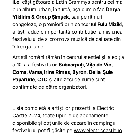
iLe
, câștigătoare a Latin Grammys pentru cel mai
bun album urban, în turcă, așa cum o fac
Derya
Yildirim & Group Șimșek
, sau pe ritmuri
congoleze, o premieră prin concertul
Fulu
Miziki
,
artiștii aduc o importantă contribuție la misiunea
festivalului de a promova muzică de calitate din
întreaga lume.
Artiștii români rămân în centrul atenției și la ediția
a 10-a a festivalului:
Subcarpați, Vița de Vie,
Coma, Vama, Irina Rimes, Byron, Delia, Șuie
Paparude, CTC
și alte zeci de nume sunt
confirmate de către organizatori.
Lista completă a artiștilor prezenți la Electric
Castle 2024, toate tipurile de abonamente
disponibile și opțiunile de cazare în campingul
festivalului pot fi găsite pe
www.electriccastle.ro
.