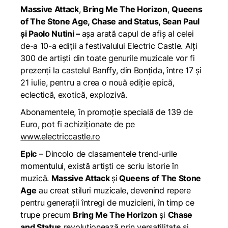
Massive Attack
,
Bring Me The Horizon
,
Queens
of The Stone Age, Chase and Status, Sean Paul
și Paolo Nutini –
așa arată capul de afiș al celei
de-a 10-a ediții a festivalului Electric Castle. Alți
300 de artiști din toate genurile muzicale vor fi
prezenți la castelul Banffy, din Bonțida, între 17 și
21 iulie, pentru a crea o nouă ediție epică,
eclectică, exotică, explozivă.
Abonamentele, în promoție specială de 139 de
Euro, pot fi achiziționate de pe
www.electriccastle.ro
Epic
– Dincolo de clasamentele trend-urile
momentului, există artiști ce scriu istorie în
muzică.
Massive Attack
și
Queens of The Stone
Age
au creat stiluri muzicale, devenind repere
pentru generații întregi de muzicieni, în timp ce
trupe precum
Bring Me The Horizon
și
Chase
and Status
revoluționează prin versatilitate și