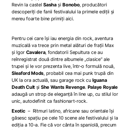
Revin la castel
Sasha
și
Bonobo
, producători
descoperiți de fanii festivalului la primele ediții și
mereu foarte bine primiți aici.
Pentru cei care își iau energia din rock, aventura
muzicală va trece prin metal alături de frații Max
și Igor
Cavalera
, fondatorii Sepultura ce au
reînregistrat două dintre albumele „clasice” ale
trupei și le vor prezenta live, într-o formulă nouă,
Sleaford Mods
, probabil cea mai punk trupă din
UK la ora actuală, sau garage rock cu
Iguana
Death Cult
și
She Wants Revenge
.
Palaye Royale
adaugă un strop de eleganță în line up, cu stilul lor
unic, autodefinit ca fashionart-rock.
Exotic
– Ritmuri latino, africane sau orientale își
găsesc spațiu pe cele 10 scene ale festivalului și la
ediția a 10-a. Fie că vor cânta în spaniolă, precum