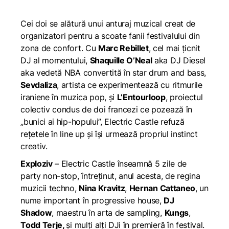
Cei doi se alătură unui anturaj muzical creat de
organizatori pentru a scoate fanii festivalului din
zona de confort. Cu
Marc Rebillet
, cel mai țicnit
DJ al momentului,
Shaquille O’Neal
aka DJ Diesel
aka vedetă NBA convertită în star drum and bass,
Sevdaliza
, artista ce experimentează cu ritmurile
iraniene în muzica pop, și
L’Entourloop
, proiectul
colectiv condus de doi francezi ce pozează în
„bunici ai hip-hopului”, Electric Castle refuză
rețetele în line up și își urmează propriul instinct
creativ.
Exploziv
– Electric Castle înseamnă 5 zile de
party non-stop, întreținut, anul acesta, de regina
muzicii techno,
Nina Kravitz
,
Hernan Cattaneo
, un
nume important în progressive house,
DJ
Shadow
, maestru în arta de sampling,
Kungs
,
Todd Terje,
și mulți alți DJi în premieră în festival.